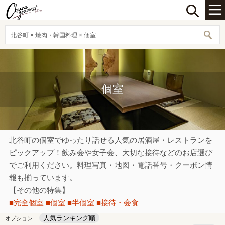
北谷町 × 焼肉・韓国料理 × 個室
個室
北谷町の個室でゆったり話せる人気の居酒屋・レストランを
ピックアップ！飲み会や女子会、大切な接待などのお店選び
でご利用ください。料理写真・地図・電話番号・クーポン情
報も揃っています。
【その他の特集】
■完全個室
■個室
■半個室
■接待・会食
人気ランキング順
オプション