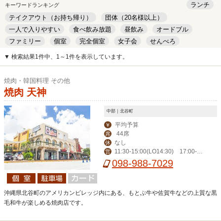
ランチ
キーワードランキング
テイクアウト（お持ち帰り）
団体（20名様以上）
一人で入りやすい
食べ飲み放題
昼飲み
オードブル
ファミリー
個室
完全個室
女子会
せんべろ
キッズルーム
安い
デート
▼ 検索結果1件中、1～1件を表示しています。
焼肉・韓国料理 その他
焼肉 天神
中部｜北谷町
平均予算
￥
44席
席
なし
休
11:30-15:00(LO14:30) 17:00-2
営
3:00(LO22:30)
098-988-7029
沖縄県北谷町のアメリカンビレッジ内にある、もとぶ牛や佐賀牛などの上質な黒
毛和牛が楽しめる焼肉店です。