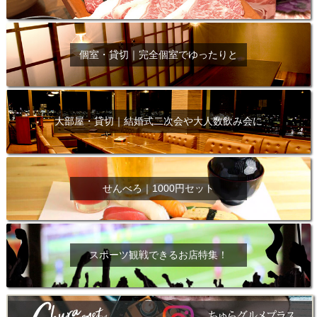
個室・貸切｜完全個室でゆったりと
大部屋・貸切｜結婚式二次会や大人数飲み会に
せんべろ｜1000円セット
スポーツ観戦できるお店特集！