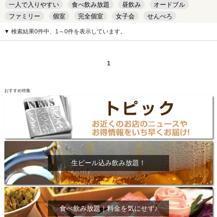
一人で入りやすい
食べ飲み放題
昼飲み
オードブル
ファミリー
個室
完全個室
女子会
せんべろ
キッズルーム
安い
デート
▼ 検索結果0件中、1～0件を表示しています。
1
おすすめ特集
生ビール込み飲み放題！
食べ飲み放題｜料金を気にせず♪