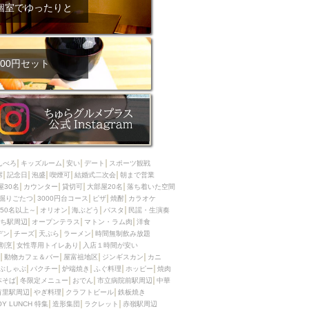
ム肉
洋食
個室でゆったりと
入店可
サプライズ
ーメン
時間無制飲み放題
コース
地中海料理
鍋
00円セット
入店１時間が安い
野菜巻き串
区
ジンギスカン
イタリアン
古島駅周辺
炉端焼き
ふぐ料理
んべろ
キッズルーム
安い
デート
スポーツ観戦
キング（ビュッフェ）
席
記念日
泡盛
喫煙可
結婚式二次会
朝まで営業
屋30名
カウンター
貸切可
大部屋20名
落ち着いた空間
限定メニュー
おでん
掘りごたつ
3000円台コース
ピザ
焼酎
カラオケ
50名以上～
オリオン
海ぶどう
パスタ
民謡・生演奏
牛串焼き
ち駅周辺
オープンテラス
マトン・ラム肉
洋食
駅周辺
やぎ料理
デン
チーズ
天ぷら
ラーメン
時間無制飲み放題
割烹
女性専用トイレあり
入店１時間が安い
駅周辺
小禄駅周辺
動物カフェ＆バー
屋富祖地区
ジンギスカン
カニ
ぶしゃぶ
パクチー
炉端焼き
ふぐ料理
ホッピー
焼肉
LUNCH 特集
造形集団
本そば
冬限定メニュー
おでん
市立病院前駅周辺
中華
首里駅周辺
やぎ料理
クラフトビール
鉄板焼き
OY LUNCH 特集
造形集団
ラクレット
赤嶺駅周辺