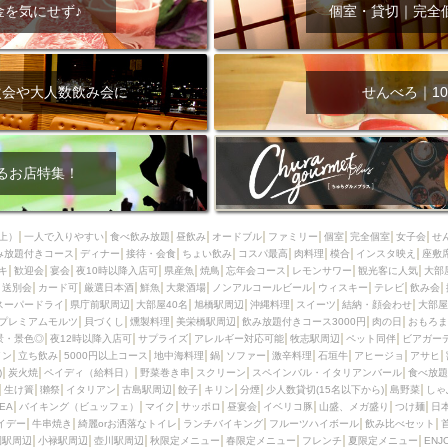
000円
肉の日
おもろまち駅周辺
オープンテラス
マトン・ラ
金を気にせず♪
個室・貸切｜完全
エビ
カレー
チャージ無し
牡蠣
夜景・景色◎
夜12時以降
牧志駅周辺
ペット同伴
ビアガーデン
チーズ
天ぷら
ラ
スメ
沖縄そば
串揚げ
バレンタイン
立ち飲み
5000円以上
次会や大人数飲み会に
せんべろ｜10
理
石垣牛
アヒージョ
アサヒ
割烹
女性専用トイレあり
スペシャルディナー
ホルモン(もつ)
炭火焼
ペイディ（給料日）
インバル・イタリアンバール
食べ放題
動物カフェ＆バー
屋富祖地
るお店特集！
ジビエ
安里駅周辺
アジア・エスニック
熱燗
生け簀
獺祭
分煙
少人数貸切(15名以下から)
島野菜
しゃぶしゃぶ
パクチー
上）
一人で入りやすい
食べ飲み放題
昼飲み
オードブル
ファミリー
個室
完全個室
女子会
せ
み放題付きコース
電気ブラン
ディナー
エビスビール
接待・会食
ちょい飲み
ウェディング
コスパ最高
肉料理
58KACHA-SEA
模合
インスタ映え
バイ
座敷
キ
歓迎会
宴会
夜10時以降入店可
県産魚
焼鳥
忘年会コース
レモンサワー
観光客に人気
大部
昼宴会
イベリコ豚
山盛、メガ盛り
つけ麺
日本そば
冬
送別会
カード可
厳選日本酒
鮮魚
大衆酒場
ノンアルコールビール
ウィスキー
テレビ
飲み会
スーパードライ
県庁前駅周辺
大部屋40名
旭橋駅周辺
沖縄料理
スイーツ
結納・顔会わせ
大部屋
中華
お好み焼き・もんじゃ
オーガニック
プレミアムフライデー
プレミアムモルツ
貝づくし
燻製料理
美栄橋駅周辺
飲み放題付きコース3000円
肉の日
おもろま
レ
ランチバイキング
フルーツハイボール
飲み比べセット
首里
景・景色◎
夜12時以降入店可
サプライズ
アレルギー対応可能
牧志駅周辺
ペット同伴
ビアガー
イン
立ち飲み
5000円以上コース
地中海料理
鍋
ソファー
激辛料理
石垣牛
アヒージョ
アサヒ
鉄板焼き
幹事様特典
おばんざい
チーズタッカルビ
奥武山公園
)
炭火焼
ペイディ（給料日）
野菜巻き串
スクリーン
スペインバル・イタリアンバール
食べ放題
生け簀
獺祭
イタリアン
古島駅周辺
餃子
キリン
分煙
少人数貸切(15名以下から)
島野菜
しゃ
定メニュー
春限定メニュー
フレンチ
夏限定メニュー
ENJOY 
SEA
バイキング（ビュッフェ）
マイク
サッポロ
昼宴会
イベリコ豚
山盛、メガ盛り
つけ麺
日
駅周辺
シードル
那覇空港駅周辺
儀保駅周辺
イデー
牛串焼き
綺麗orお洒落なトイレ
ランチバイキング
フルーツハイボール
飲み比べセット
園駅周辺
小禄駅周辺
壺川駅周辺
秋限定メニュー
春限定メニュー
フレンチ
夏限定メニュー
ENJ