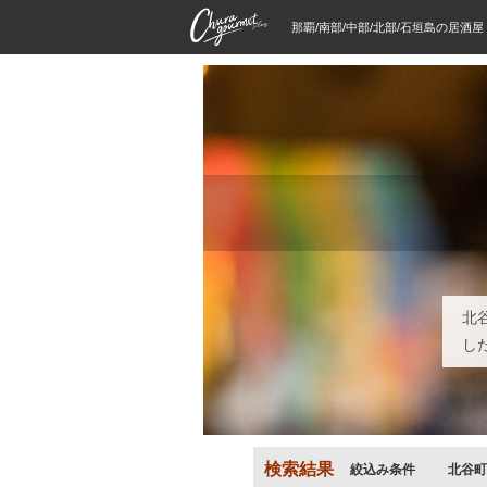
那覇/南部/中部/北部/石垣島の居酒
北
し
検索結果
絞込み条件
北谷町