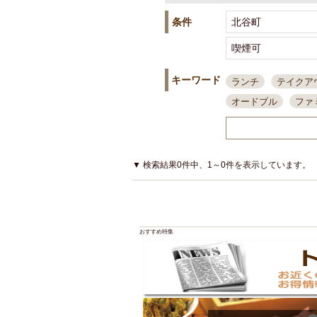
条件
キーワード
ランチ
テイクア
オードブル
ファ
スポーツ観戦
島
接待・会食
ちょ
結婚式二次会
朝
▼ 検索結果0件中、1～0件を表示しています。
夜10時以降入店可
貸切可
大部屋20
カード可
厳選日
おすすめ特集
3000円台コース
アサヒスーパードラ
大部屋50名以上～
ハッピーアワー