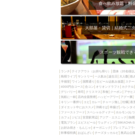
飲み放題付きコース3
食べ飲み放題｜料
キリン一番搾り
アレルギー対応可能
ダイエット中におス
大部屋・貸切｜結婚式二
ソファー
激辛料
ファーストフード
スクリーン
スペ
スポーツ観戦でき
カニ
カフェ
餃子
キリン
ランチ
テイクアウト（お持ち帰り）
団体（20名様以
島唄ライブ
サントリー
一人飲み
ホッピー
誕生日
大人数
焼肉
飲
半個室
ワイン
国際通り
生ビール込飲み放題
ステー
マイク
サッポロ
4000円台コース
合コン
オリオンドラフト
カクテル
デリバリー
寿司
クリスマス
和食
クーポン
アサヒ
市立病院前駅周辺
気軽に一杯
店内全面禁煙
ハッピーアワー
アグー豚
綺麗orお洒落なトイ
キリン一番搾り
エビ
カレー
チャージ無し
牡蠣
夜
ダイエット中におススメ
沖縄そば
串揚げ
バレンタ
クラフトビール
ファーストフード
スペシャルディナー
ホルモン(もつ
カフェ
ジビエ
安里駅周辺
アジア・エスニック
熱燗
壺川駅周辺
秋限
電気ブラン
エビスビール
ウェディング
58KACHA-
ラクレット
赤嶺
お好み焼き・もんじゃ
オーガニック
プレミアムフラ
幹事様特典
おばんざい
チーズタッカルビ
奥武山公