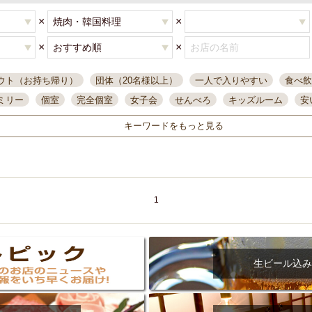
×
×
×
×
ウト（お持ち帰り）
団体（20名様以上）
一人で入りやすい
食べ飲
ミリー
個室
完全個室
女子会
せんべろ
キッズルーム
安
唄ライブ
サントリー
一人飲み
誕生日
大人数
飲み放題付き
キーワードをもっと見る
い飲み
コスパ最高
肉料理
模合
インスタ映え
座敷席
記
まで営業
半個室
ワイン
国際通り
生ビール込飲み放題
ステ
県産魚
焼鳥
忘年会コース
レモンサワー
観光客に人気
大
名
落ち着いた空間
4000円台コース
合コン
オリオンドラフト
1
本酒
鮮魚
大衆酒場
ノンアルコールビール
ウィスキー
テレ
ピザ
焼酎
カラオケ
デリバリー
寿司
クリスマス
和食
イ
県庁前駅周辺
大部屋40名
旭橋駅周辺
沖縄料理
スイーツ
生ビール込み
オリオン
海ぶどう
パスタ
民謡・生演奏
気軽に一杯
店内
アグー豚
プレミアムモルツ
貝づくし
燻製料理
美栄橋駅周辺