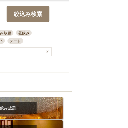
絞込み検索
み放題
昼飲み
い
デート
コース
ディナー
念日
泡盛
喫煙可
ーキ
歓迎会
宴会
部屋30名
カウンター
カクテル
送別会
ビ
飲み会
掘りごたつ
クーポン
結納・顔会わせ
飲み放題！
全面禁煙