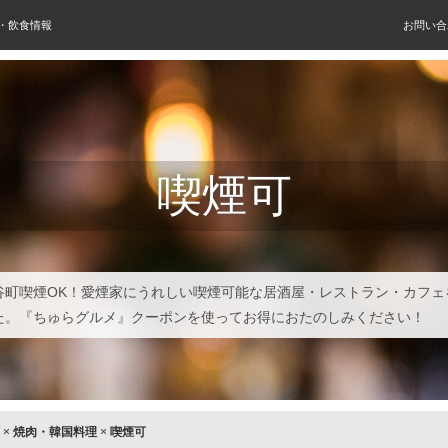
屋・飲食情報
お問い合
喫煙可
谷町喫煙OK！愛煙家にうれしい喫煙可能な居酒屋・レストラン・カフェ
た。『ちゅらグルメ』クーポンを使ってお得におたのしみください！
×
焼肉・韓国料理
×
喫煙可