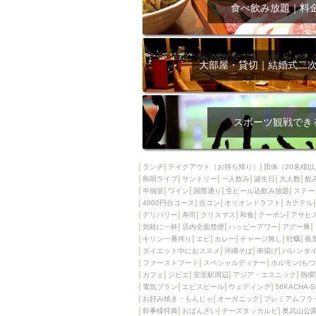
飲み放題付きコース3
食べ飲み放題｜料
キリン一番搾り
アレルギー対応可能
ダイエット中におス
大部屋・貸切｜結婚式二
ソファー
激辛料
ファーストフード
スクリーン
スペ
スポーツ観戦でき
カニ
カフェ
餃子
キリン
ランチ
テイクアウト（お持ち帰り）
団体（20名様以
島唄ライブ
サントリー
一人飲み
ホッピー
誕生日
大人数
焼肉
飲
半個室
ワイン
国際通り
生ビール込飲み放題
ステー
マイク
サッポロ
4000円台コース
合コン
オリオンドラフト
カクテル
デリバリー
寿司
クリスマス
和食
クーポン
アサヒ
市立病院前駅周辺
気軽に一杯
店内全面禁煙
ハッピーアワー
アグー豚
綺麗orお洒落なトイ
キリン一番搾り
エビ
カレー
チャージ無し
牡蠣
夜
ダイエット中におススメ
沖縄そば
串揚げ
バレンタ
クラフトビール
ファーストフード
スペシャルディナー
ホルモン(もつ
カフェ
ジビエ
安里駅周辺
アジア・エスニック
熱燗
壺川駅周辺
秋限
電気ブラン
エビスビール
ウェディング
58KACHA-
ラクレット
赤嶺
お好み焼き・もんじゃ
オーガニック
プレミアムフラ
幹事様特典
おばんざい
チーズタッカルビ
奥武山公