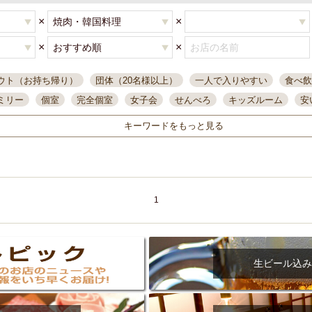
×
×
×
×
ウト（お持ち帰り）
団体（20名様以上）
一人で入りやすい
食べ飲
ミリー
個室
完全個室
女子会
せんべろ
キッズルーム
安
唄ライブ
サントリー
一人飲み
誕生日
大人数
飲み放題付き
キーワードをもっと見る
い飲み
コスパ最高
肉料理
模合
インスタ映え
座敷席
記
まで営業
半個室
ワイン
国際通り
生ビール込飲み放題
ステ
県産魚
焼鳥
忘年会コース
レモンサワー
観光客に人気
大
名
落ち着いた空間
4000円台コース
合コン
オリオンドラフト
1
本酒
鮮魚
大衆酒場
ノンアルコールビール
ウィスキー
テレ
ピザ
焼酎
カラオケ
デリバリー
寿司
クリスマス
和食
イ
県庁前駅周辺
大部屋40名
旭橋駅周辺
沖縄料理
スイーツ
生ビール込み
オリオン
海ぶどう
パスタ
民謡・生演奏
気軽に一杯
店内
アグー豚
プレミアムモルツ
貝づくし
燻製料理
美栄橋駅周辺