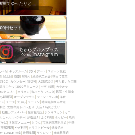
ム肉
洋食
個室でゆったりと
入店可
サプライズ
ーメン
時間無制飲み放題
コース
地中海料理
鍋
00円セット
入店１時間が安い
野菜巻き串
区
ジンギスカン
イタリアン
古島駅周辺
炉端焼き
ふぐ料理
んべろ
キッズルーム
安い
デート
スポーツ観戦
キング（ビュッフェ）
席
記念日
泡盛
喫煙可
結婚式二次会
朝まで営業
屋30名
カウンター
貸切可
大部屋20名
落ち着いた空間
限定メニュー
おでん
掘りごたつ
3000円台コース
ピザ
焼酎
カラオケ
50名以上～
オリオン
海ぶどう
パスタ
民謡・生演奏
牛串焼き
ち駅周辺
オープンテラス
マトン・ラム肉
洋食
駅周辺
やぎ料理
デン
チーズ
天ぷら
ラーメン
時間無制飲み放題
割烹
女性専用トイレあり
入店１時間が安い
駅周辺
小禄駅周辺
動物カフェ＆バー
屋富祖地区
ジンギスカン
カニ
ぶしゃぶ
パクチー
炉端焼き
ふぐ料理
ホッピー
焼肉
LUNCH 特集
造形集団
本そば
冬限定メニュー
おでん
市立病院前駅周辺
中華
首里駅周辺
やぎ料理
クラフトビール
鉄板焼き
OY LUNCH 特集
造形集団
ラクレット
赤嶺駅周辺