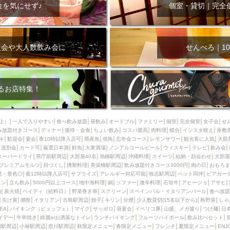
000円
肉の日
おもろまち駅周辺
オープンテラス
マトン・ラ
金を気にせず♪
個室・貸切｜完全
エビ
カレー
チャージ無し
牡蠣
夜景・景色◎
夜12時以降
牧志駅周辺
ペット同伴
ビアガーデン
チーズ
天ぷら
ラ
スメ
沖縄そば
串揚げ
バレンタイン
立ち飲み
5000円以上
次会や大人数飲み会に
せんべろ｜10
理
石垣牛
アヒージョ
アサヒ
割烹
女性専用トイレあり
スペシャルディナー
ホルモン(もつ)
炭火焼
ペイディ（給料日）
インバル・イタリアンバール
食べ放題
動物カフェ＆バー
屋富祖地
るお店特集！
ジビエ
安里駅周辺
アジア・エスニック
熱燗
生け簀
獺祭
分煙
少人数貸切(15名以下から)
島野菜
しゃぶしゃぶ
パクチー
上）
一人で入りやすい
食べ飲み放題
昼飲み
オードブル
ファミリー
個室
完全個室
女子会
せ
み放題付きコース
電気ブラン
ディナー
エビスビール
接待・会食
ちょい飲み
ウェディング
コスパ最高
肉料理
58KACHA-SEA
模合
インスタ映え
バイ
座敷
キ
歓迎会
宴会
夜10時以降入店可
県産魚
焼鳥
忘年会コース
レモンサワー
観光客に人気
大部
昼宴会
イベリコ豚
山盛、メガ盛り
つけ麺
日本そば
冬
送別会
カード可
厳選日本酒
鮮魚
大衆酒場
ノンアルコールビール
ウィスキー
テレビ
飲み会
スーパードライ
県庁前駅周辺
大部屋40名
旭橋駅周辺
沖縄料理
スイーツ
結納・顔会わせ
大部屋
中華
お好み焼き・もんじゃ
オーガニック
プレミアムフライデー
プレミアムモルツ
貝づくし
燻製料理
美栄橋駅周辺
飲み放題付きコース3000円
肉の日
おもろま
レ
ランチバイキング
フルーツハイボール
飲み比べセット
首里
景・景色◎
夜12時以降入店可
サプライズ
アレルギー対応可能
牧志駅周辺
ペット同伴
ビアガー
イン
立ち飲み
5000円以上コース
地中海料理
鍋
ソファー
激辛料理
石垣牛
アヒージョ
アサヒ
鉄板焼き
幹事様特典
おばんざい
チーズタッカルビ
奥武山公園
)
炭火焼
ペイディ（給料日）
野菜巻き串
スクリーン
スペインバル・イタリアンバール
食べ放題
生け簀
獺祭
イタリアン
古島駅周辺
餃子
キリン
分煙
少人数貸切(15名以下から)
島野菜
しゃ
定メニュー
春限定メニュー
フレンチ
夏限定メニュー
ENJOY 
SEA
バイキング（ビュッフェ）
マイク
サッポロ
昼宴会
イベリコ豚
山盛、メガ盛り
つけ麺
日
駅周辺
シードル
那覇空港駅周辺
儀保駅周辺
イデー
牛串焼き
綺麗orお洒落なトイレ
ランチバイキング
フルーツハイボール
飲み比べセット
園駅周辺
小禄駅周辺
壺川駅周辺
秋限定メニュー
春限定メニュー
フレンチ
夏限定メニュー
ENJ