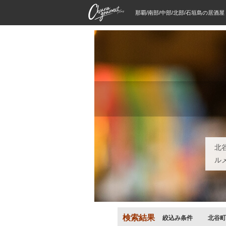
那覇/南部/中部/北部/石垣島の居酒
北
ル
検索結果
絞込み条件
北谷町