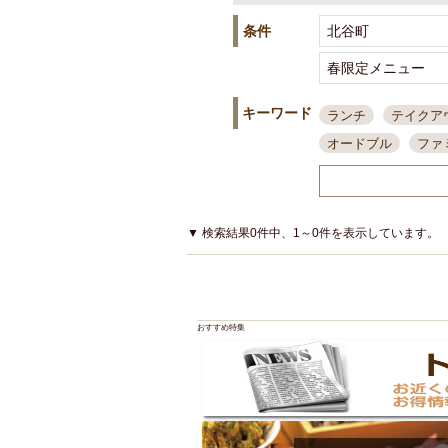
条件
キーワード
ランチ
テイクア
オードブル
ファ
スポーツ観戦
島
接待・会食
ちょ
結婚式二次会
朝
▼ 検索結果0件中、1～0件を表示しています。
夜10時以降入店可
貸切可
大部屋20
カード可
厳選日
おすすめ特集
3000円台コース
アサヒスーパードラ
大部屋50名以上～
ハッピーアワー