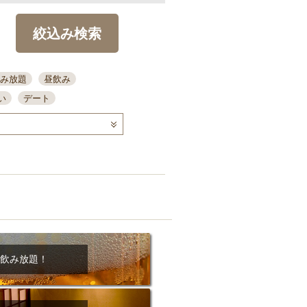
絞込み検索
み放題
昼飲み
い
デート
コース
ディナー
念日
泡盛
喫煙可
ーキ
歓迎会
宴会
部屋30名
カウンター
カクテル
送別会
ビ
飲み会
掘りごたつ
クーポン
結納・顔会わせ
飲み放題！
全面禁煙