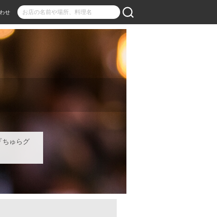
わせ
『ちゅらグ