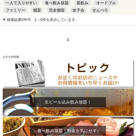
一人で入りやすい
食べ飲み放題
昼飲み
オードブル
ファミリー
個室
完全個室
女子会
せんべろ
キッズルーム
安い
デート
▼ 検索結果0件中、1～0件を表示しています。
1
おすすめ特集
生ビール込み飲み放題！
食べ飲み放題｜料金を気にせず♪