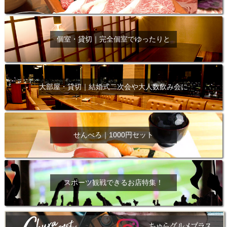
個室・貸切｜完全個室でゆったりと
大部屋・貸切｜結婚式二次会や大人数飲み会に
せんべろ｜1000円セット
スポーツ観戦できるお店特集！