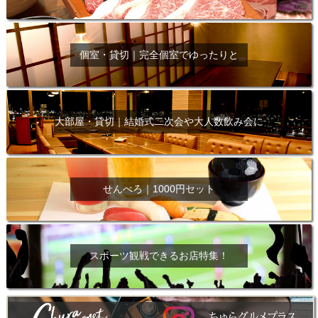
個室・貸切｜完全個室でゆったりと
大部屋・貸切｜結婚式二次会や大人数飲み会に
せんべろ｜1000円セット
スポーツ観戦できるお店特集！