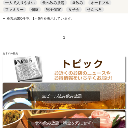
一人で入りやすい
食べ飲み放題
昼飲み
オードブル
ファミリー
個室
完全個室
女子会
せんべろ
キッズルーム
安い
デート
▼ 検索結果0件中、1～0件を表示しています。
1
おすすめ特集
生ビール込み飲み放題！
食べ飲み放題｜料金を気にせず♪