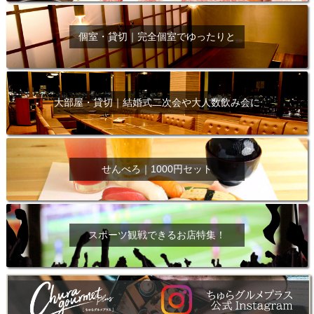
個室・貸切｜完全個室でゆったりと
大部屋・貸切｜結婚式二次会や大人数飲み会に
せんべろ｜1000円セット
スポーツ観戦できるお店特集！