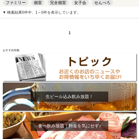
ファミリー
個室
完全個室
女子会
せんべろ
キッズルーム
安い
デート
▼ 検索結果0件中、1～0件を表示しています。
1
おすすめ特集
生ビール込み飲み放題！
食べ飲み放題｜料金を気にせず♪