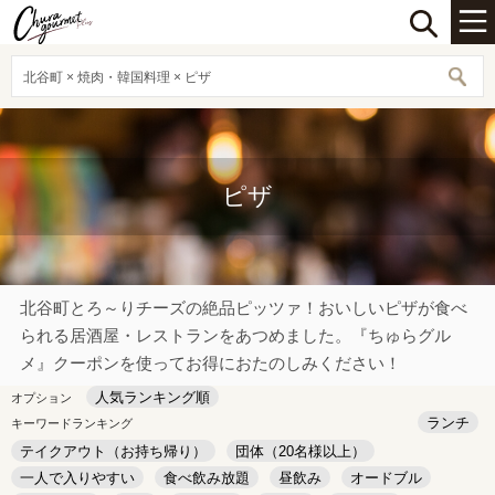
北谷町 × 焼肉・韓国料理 × ピザ
ピザ
北谷町とろ～りチーズの絶品ピッツァ！おいしいピザが食べ
られる居酒屋・レストランをあつめました。『ちゅらグル
メ』クーポンを使ってお得におたのしみください！
人気ランキング順
オプション
ランチ
キーワードランキング
テイクアウト（お持ち帰り）
団体（20名様以上）
一人で入りやすい
食べ飲み放題
昼飲み
オードブル