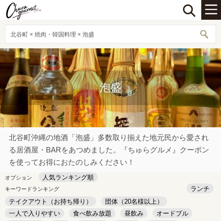
北谷町 × 焼肉・韓国料理 × 泡盛
泡盛
北谷町沖縄の地酒「泡盛」多数取り揃えた地元民から愛され
る居酒屋・BARをあつめました。『ちゅらグルメ』クーポン
を使ってお得におたのしみください！
人気ランキング順
オプション
ランチ
キーワードランキング
テイクアウト（お持ち帰り）
団体（20名様以上）
一人で入りやすい
食べ飲み放題
昼飲み
オードブル