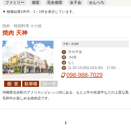
ファミリー
個室
完全個室
女子会
せんべろ
キッズルーム
安い
デート
▼ 検索結果1件中、1～1件を表示しています。
焼肉・韓国料理 その他
焼肉 天神
中部｜北谷町
平均予算
￥
44席
席
なし
休
11:30-15:00(LO14:30) 17:00-2
営
3:00(LO22:30)
098-988-7029
沖縄県北谷町のアメリカンビレッジ内にある、もとぶ牛や佐賀牛などの上質な黒
毛和牛が楽しめる焼肉店です。
1