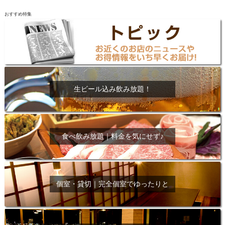
おすすめ特集
生ビール込み飲み放題！
食べ飲み放題｜料金を気にせず♪
個室・貸切｜完全個室でゆったりと