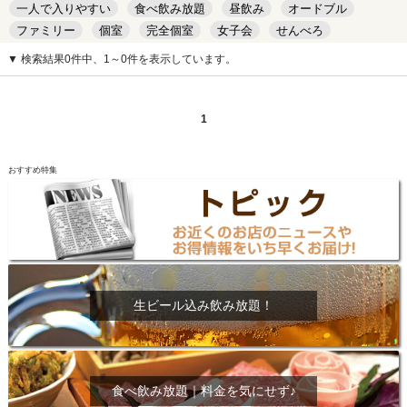
一人で入りやすい
食べ飲み放題
昼飲み
オードブル
ファミリー
個室
完全個室
女子会
せんべろ
キッズルーム
安い
デート
▼ 検索結果0件中、1～0件を表示しています。
1
おすすめ特集
生ビール込み飲み放題！
食べ飲み放題｜料金を気にせず♪