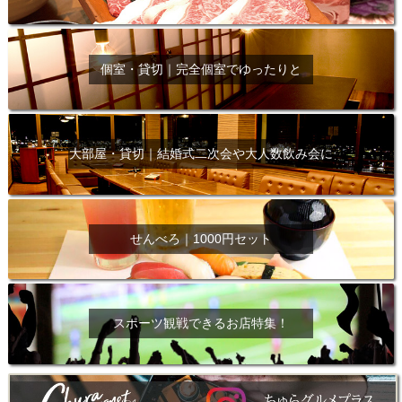
個室・貸切｜完全個室でゆったりと
大部屋・貸切｜結婚式二次会や大人数飲み会に
せんべろ｜1000円セット
スポーツ観戦できるお店特集！