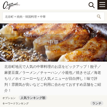
北谷町 × 焼肉・韓国料理 × 中華
中華
北谷町地元で人気の中華料理のお店をピックアップ！餃子／
麻婆豆腐／ラーメン／チャーハン／小籠包／焼きそば／海老
ちり／ホイコーローなど人気メニューが目白押し！味で評
判！雰囲気が良いなどご利用に合わせておすすめ店舗をご紹
介！
人気ランキング順
オプション
ランチ
キーワードランキング