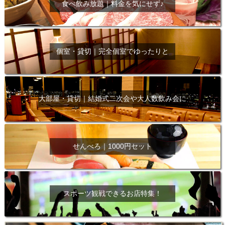
食べ飲み放題｜料金を気にせず♪
個室・貸切｜完全個室でゆったりと
大部屋・貸切｜結婚式二次会や大人数飲み会に
せんべろ｜1000円セット
スポーツ観戦できるお店特集！