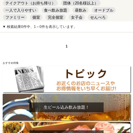
テイクアウト（お持ち帰り）
団体（20名様以上）
一人で入りやすい
食べ飲み放題
昼飲み
オードブル
ファミリー
個室
完全個室
女子会
せんべろ
キッズルーム
安い
デート
▼ 検索結果0件中、1～0件を表示しています。
1
おすすめ特集
生ビール込み飲み放題！