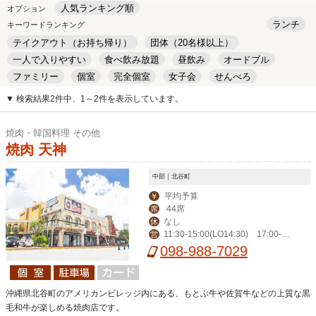
人気ランキング順
オプション
ランチ
キーワードランキング
テイクアウト（お持ち帰り）
団体（20名様以上）
一人で入りやすい
食べ飲み放題
昼飲み
オードブル
ファミリー
個室
完全個室
女子会
せんべろ
キッズルーム
安い
デート
▼ 検索結果2件中、1～2件を表示しています。
焼肉・韓国料理 その他
焼肉 天神
中部｜北谷町
平均予算
￥
44席
席
なし
休
11:30-15:00(LO14:30) 17:00-2
営
3:00(LO22:30)
098-988-7029
沖縄県北谷町のアメリカンビレッジ内にある、もとぶ牛や佐賀牛などの上質な黒
毛和牛が楽しめる焼肉店です。