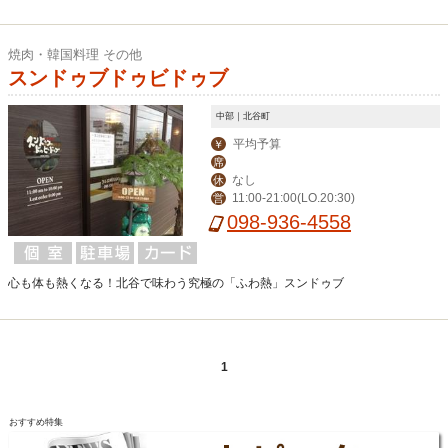
焼肉・韓国料理 その他
スンドゥブドゥビドゥブ
中部｜北谷町
平均予算
￥
席
なし
休
11:00-21:00(LO.20:30)
営
098-936-4558
心も体も熱くなる！北谷で味わう究極の「ふわ熱」スンドゥブ
1
おすすめ特集