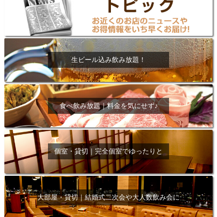
生ビール込み飲み放題！
食べ飲み放題｜料金を気にせず♪
個室・貸切｜完全個室でゆったりと
大部屋・貸切｜結婚式二次会や大人数飲み会に