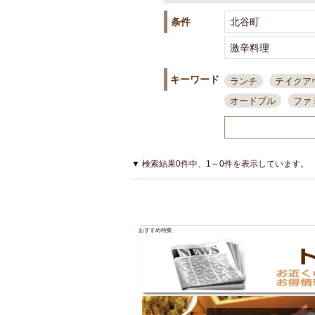
条件
キーワード
ランチ
テイクア
オードブル
ファ
スポーツ観戦
島
接待・会食
ちょ
結婚式二次会
朝
▼ 検索結果0件中、1～0件を表示しています。
夜10時以降入店可
貸切可
大部屋20
カード可
厳選日
おすすめ特集
3000円台コース
アサヒスーパードラ
大部屋50名以上～
ハッピーアワー