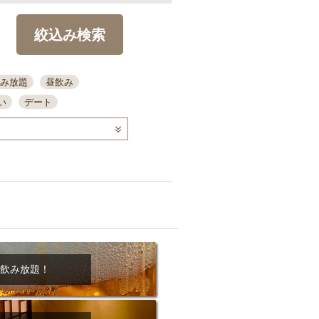
絞込み検索
み放題
昼飲み
い
デート
コース
ディナー
念日
泡盛
喫煙可
ーキ
歓迎会
宴会
部屋30名
カウンター
カクテル
送別会
ビ
飲み会
掘りごたつ
クーポン
結納・顔会わせ
飲み放題！
全面禁煙