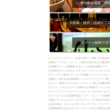
飲み放題付きコース3
食べ飲み放題｜料
キリン一番搾り
アレルギー対応可能
ダイエット中におス
大部屋・貸切｜結婚式二
ソファー
激辛料
ファーストフード
スクリーン
スペ
スポーツ観戦でき
カニ
カフェ
餃子
キリン
ランチ
テイクアウト（お持ち帰り）
団体（20名様以
島唄ライブ
サントリー
一人飲み
ホッピー
誕生日
大人数
焼肉
飲
半個室
ワイン
国際通り
生ビール込飲み放題
ステー
マイク
サッポロ
4000円台コース
合コン
オリオンドラフト
カクテル
デリバリー
寿司
クリスマス
和食
クーポン
アサヒ
市立病院前駅周辺
気軽に一杯
店内全面禁煙
ハッピーアワー
アグー豚
綺麗orお洒落なトイ
キリン一番搾り
エビ
カレー
チャージ無し
牡蠣
夜
ダイエット中におススメ
沖縄そば
串揚げ
バレンタ
クラフトビール
ファーストフード
スペシャルディナー
ホルモン(もつ
カフェ
ジビエ
安里駅周辺
アジア・エスニック
熱燗
壺川駅周辺
秋限
電気ブラン
エビスビール
ウェディング
58KACHA-
ラクレット
赤嶺
お好み焼き・もんじゃ
オーガニック
プレミアムフラ
幹事様特典
おばんざい
チーズタッカルビ
奥武山公