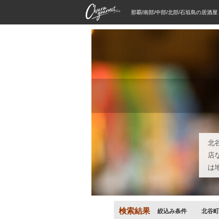
那覇/南部/中部/北部/石垣島の居酒
北
店
は
検索結果
絞込み条件
北谷町