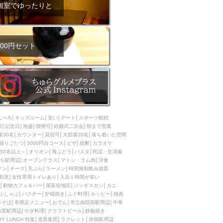
ム肉
洋食
個室でゆったりと
入店可
サプライズ
ーメン
時間無制飲み放題
コース
地中海料理
鍋
00円セット
入店１時間が安い
野菜巻き串
区
ジンギスカン
イタリアン
古島駅周辺
炉端焼き
ふぐ料理
んべろ
キッズルーム
安い
デート
スポーツ観戦
キング（ビュッフェ）
席
記念日
泡盛
喫煙可
結婚式二次会
朝まで営業
屋30名
カウンター
貸切可
大部屋20名
落ち着いた空間
限定メニュー
おでん
掘りごたつ
3000円台コース
ピザ
焼酎
カラオケ
50名以上～
オリオン
海ぶどう
パスタ
民謡・生演奏
牛串焼き
ち駅周辺
オープンテラス
マトン・ラム肉
洋食
駅周辺
やぎ料理
デン
チーズ
天ぷら
ラーメン
時間無制飲み放題
割烹
女性専用トイレあり
入店１時間が安い
駅周辺
小禄駅周辺
動物カフェ＆バー
屋富祖地区
ジンギスカン
カニ
ぶしゃぶ
パクチー
炉端焼き
ふぐ料理
ホッピー
焼肉
LUNCH 特集
造形集団
本そば
冬限定メニュー
おでん
市立病院前駅周辺
中華
首里駅周辺
やぎ料理
クラフトビール
鉄板焼き
OY LUNCH 特集
造形集団
ラクレット
赤嶺駅周辺