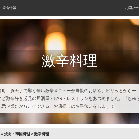
屋・飲食情報
お問い合
激辛料理
谷町、脳天まで響く辛い激辛メニューが自慢のお店や、ピリッとからー
など激辛好き必見の居酒屋・BAR・レストランをあつめました。『ちゅ
地元企業だからこそできる、お店探しのお手伝いをします！
×
焼肉・韓国料理
×
激辛料理