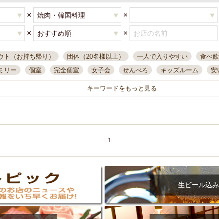
×
×
×
×
ウト（お持ち帰り）
団体（20名様以上）
一人で入りやすい
食べ飲
ミリー
個室
完全個室
女子会
せんべろ
キッズルーム
安
唄ライブ
サントリー
一人飲み
誕生日
大人数
飲み放題付き
キーワードをもっと見る
い飲み
コスパ最高
肉料理
模合
インスタ映え
座敷席
記
まで営業
半個室
ワイン
国際通り
生ビール込飲み放題
ステ
県産魚
焼鳥
忘年会コース
レモンサワー
観光客に人気
大
名
落ち着いた空間
4000円台コース
合コン
オリオンドラフト
1
本酒
鮮魚
大衆酒場
ノンアルコールビール
ウィスキー
テレ
ピザ
焼酎
カラオケ
デリバリー
寿司
クリスマス
和食
イ
県庁前駅周辺
大部屋40名
旭橋駅周辺
沖縄料理
スイーツ
生ビール込み
オリオン
海ぶどう
パスタ
民謡・生演奏
気軽に一杯
店内
アグー豚
プレミアムモルツ
貝づくし
燻製料理
美栄橋駅周辺