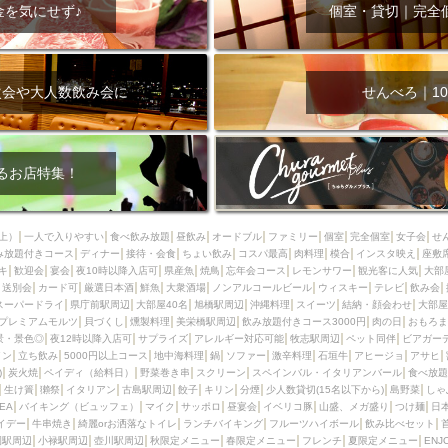
000円
肉の日
おもろまち駅周辺
オープンテラス
マトン・ラ
金を気にせず♪
個室・貸切｜完全
エビ
カレー
チャージ無し
牡蠣
夜景・景色◎
夜12時以降
牧志駅周辺
ペット同伴
ビアガーデン
チーズ
天ぷら
ラ
スメ
沖縄そば
串揚げ
バレンタイン
立ち飲み
5000円以上
次会や大人数飲み会に
せんべろ｜10
理
石垣牛
アヒージョ
アサヒ
割烹
女性専用トイレあり
スペシャルディナー
ホルモン(もつ)
炭火焼
ペイディ（給料日）
インバル・イタリアンバール
食べ放題
動物カフェ＆バー
屋富祖地
るお店特集！
ジビエ
安里駅周辺
アジア・エスニック
熱燗
生け簀
獺祭
分煙
少人数貸切(15名以下から)
島野菜
しゃぶしゃぶ
パクチー
上）
一人で入りやすい
食べ飲み放題
昼飲み
オードブル
ファミリー
個室
完全個室
女子会
せ
み放題付きコース
電気ブラン
ディナー
エビスビール
接待・会食
ちょい飲み
ウェディング
コスパ最高
肉料理
58KACHA-SEA
模合
インスタ映え
バイ
座敷
キ
歓迎会
宴会
夜10時以降入店可
県産魚
焼鳥
忘年会コース
レモンサワー
観光客に人気
大部
昼宴会
イベリコ豚
山盛、メガ盛り
つけ麺
日本そば
冬
送別会
カード可
厳選日本酒
鮮魚
大衆酒場
ノンアルコールビール
ウィスキー
テレビ
飲み会
スーパードライ
県庁前駅周辺
大部屋40名
旭橋駅周辺
沖縄料理
スイーツ
結納・顔会わせ
大部屋
中華
お好み焼き・もんじゃ
オーガニック
プレミアムフライデー
プレミアムモルツ
貝づくし
燻製料理
美栄橋駅周辺
飲み放題付きコース3000円
肉の日
おもろま
レ
ランチバイキング
フルーツハイボール
飲み比べセット
首里
景・景色◎
夜12時以降入店可
サプライズ
アレルギー対応可能
牧志駅周辺
ペット同伴
ビアガー
イン
立ち飲み
5000円以上コース
地中海料理
鍋
ソファー
激辛料理
石垣牛
アヒージョ
アサヒ
鉄板焼き
幹事様特典
おばんざい
チーズタッカルビ
奥武山公園
)
炭火焼
ペイディ（給料日）
野菜巻き串
スクリーン
スペインバル・イタリアンバール
食べ放題
生け簀
獺祭
イタリアン
古島駅周辺
餃子
キリン
分煙
少人数貸切(15名以下から)
島野菜
しゃ
定メニュー
春限定メニュー
フレンチ
夏限定メニュー
ENJOY 
SEA
バイキング（ビュッフェ）
マイク
サッポロ
昼宴会
イベリコ豚
山盛、メガ盛り
つけ麺
日
駅周辺
シードル
那覇空港駅周辺
儀保駅周辺
イデー
牛串焼き
綺麗orお洒落なトイレ
ランチバイキング
フルーツハイボール
飲み比べセット
園駅周辺
小禄駅周辺
壺川駅周辺
秋限定メニュー
春限定メニュー
フレンチ
夏限定メニュー
ENJ