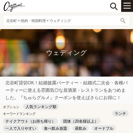
北谷町 × 焼肉・韓国料理 × ウェディング
ウェディング
北谷町貸切OK！結婚披露パーティー・結婚式二次会・各種パ
ーティーに使える雰囲気◎な居酒屋・レストランをあつめま
した。『ちゅらグルメ』クーポンを使えばさらにお得に！
人気ランキング順
オプション
ランチ
キーワードランキング
テイクアウト（お持ち帰り）
団体（20名様以上）
一人で入りやすい
食べ飲み放題
昼飲み
オードブル