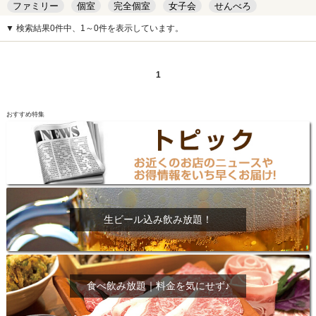
ファミリー
個室
完全個室
女子会
せんべろ
キッズルーム
安い
デート
▼ 検索結果0件中、1～0件を表示しています。
1
おすすめ特集
生ビール込み飲み放題！
食べ飲み放題｜料金を気にせず♪