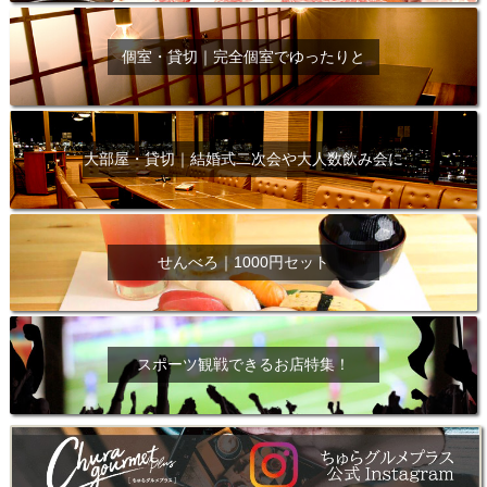
個室・貸切｜完全個室でゆったりと
大部屋・貸切｜結婚式二次会や大人数飲み会に
せんべろ｜1000円セット
スポーツ観戦できるお店特集！