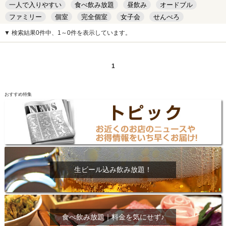
一人で入りやすい
食べ飲み放題
昼飲み
オードブル
ファミリー
個室
完全個室
女子会
せんべろ
キッズルーム
安い
デート
▼ 検索結果0件中、1～0件を表示しています。
1
おすすめ特集
生ビール込み飲み放題！
食べ飲み放題｜料金を気にせず♪