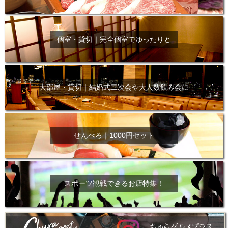
個室・貸切｜完全個室でゆったりと
大部屋・貸切｜結婚式二次会や大人数飲み会に
せんべろ｜1000円セット
スポーツ観戦できるお店特集！