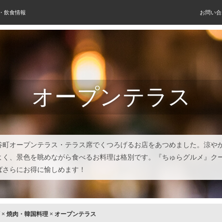
屋・飲食情報
お問い合
オープンテラス
谷町オープンテラス・テラス席でくつろげるお店をあつめました。涼や
よく、景色を眺めながら食べるお料理は格別です。『ちゅらグルメ』ク
ばさらにお得に愉しめます！
×
焼肉・韓国料理
×
オープンテラス