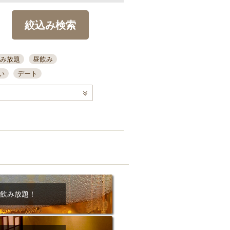
絞込み検索
み放題
昼飲み
い
デート
コース
ディナー
念日
泡盛
喫煙可
ーキ
歓迎会
宴会
部屋30名
カウンター
カクテル
送別会
ビ
飲み会
掘りごたつ
クーポン
結納・顔会わせ
飲み放題！
全面禁煙