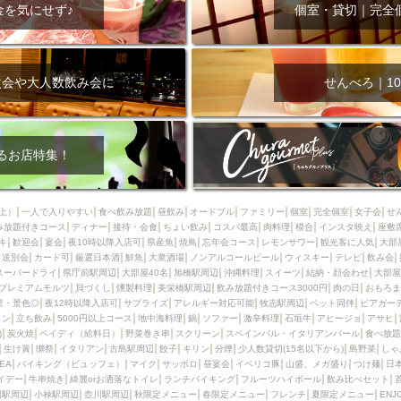
000円
肉の日
おもろまち駅周辺
オープンテラス
マトン・ラ
金を気にせず♪
個室・貸切｜完全
エビ
カレー
チャージ無し
牡蠣
夜景・景色◎
夜12時以降
牧志駅周辺
ペット同伴
ビアガーデン
チーズ
天ぷら
ラ
スメ
沖縄そば
串揚げ
バレンタイン
立ち飲み
5000円以上
次会や大人数飲み会に
せんべろ｜10
理
石垣牛
アヒージョ
アサヒ
割烹
女性専用トイレあり
スペシャルディナー
ホルモン(もつ)
炭火焼
ペイディ（給料日）
インバル・イタリアンバール
食べ放題
動物カフェ＆バー
屋富祖地
るお店特集！
ジビエ
安里駅周辺
アジア・エスニック
熱燗
生け簀
獺祭
分煙
少人数貸切(15名以下から)
島野菜
しゃぶしゃぶ
パクチー
上）
一人で入りやすい
食べ飲み放題
昼飲み
オードブル
ファミリー
個室
完全個室
女子会
せ
み放題付きコース
電気ブラン
ディナー
エビスビール
接待・会食
ちょい飲み
ウェディング
コスパ最高
肉料理
58KACHA-SEA
模合
インスタ映え
バイ
座敷
キ
歓迎会
宴会
夜10時以降入店可
県産魚
焼鳥
忘年会コース
レモンサワー
観光客に人気
大部
昼宴会
イベリコ豚
山盛、メガ盛り
つけ麺
日本そば
冬
送別会
カード可
厳選日本酒
鮮魚
大衆酒場
ノンアルコールビール
ウィスキー
テレビ
飲み会
スーパードライ
県庁前駅周辺
大部屋40名
旭橋駅周辺
沖縄料理
スイーツ
結納・顔会わせ
大部屋
中華
お好み焼き・もんじゃ
オーガニック
プレミアムフライデー
プレミアムモルツ
貝づくし
燻製料理
美栄橋駅周辺
飲み放題付きコース3000円
肉の日
おもろま
レ
ランチバイキング
フルーツハイボール
飲み比べセット
首里
景・景色◎
夜12時以降入店可
サプライズ
アレルギー対応可能
牧志駅周辺
ペット同伴
ビアガー
イン
立ち飲み
5000円以上コース
地中海料理
鍋
ソファー
激辛料理
石垣牛
アヒージョ
アサヒ
鉄板焼き
幹事様特典
おばんざい
チーズタッカルビ
奥武山公園
)
炭火焼
ペイディ（給料日）
野菜巻き串
スクリーン
スペインバル・イタリアンバール
食べ放題
生け簀
獺祭
イタリアン
古島駅周辺
餃子
キリン
分煙
少人数貸切(15名以下から)
島野菜
しゃ
定メニュー
春限定メニュー
フレンチ
夏限定メニュー
ENJOY 
SEA
バイキング（ビュッフェ）
マイク
サッポロ
昼宴会
イベリコ豚
山盛、メガ盛り
つけ麺
日
駅周辺
シードル
那覇空港駅周辺
儀保駅周辺
イデー
牛串焼き
綺麗orお洒落なトイレ
ランチバイキング
フルーツハイボール
飲み比べセット
園駅周辺
小禄駅周辺
壺川駅周辺
秋限定メニュー
春限定メニュー
フレンチ
夏限定メニュー
ENJ