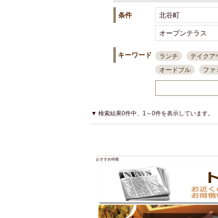
条件
キーワード
ランチ
テイクア
オードブル
ファ
スポーツ観戦
島
接待・会食
ちょ
結婚式二次会
朝
▼ 検索結果0件中、1～0件を表示しています。
夜10時以降入店可
貸切可
大部屋20
カード可
厳選日
おすすめ特集
3000円台コース
アサヒスーパードラ
大部屋50名以上～
ハッピーアワー