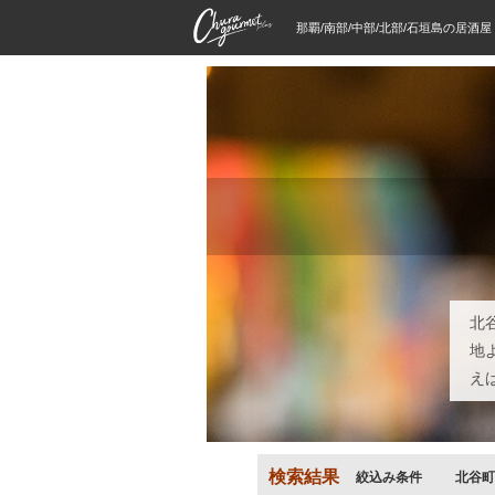
那覇/南部/中部/北部/石垣島の居酒
北
地
え
検索結果
絞込み条件
北谷町