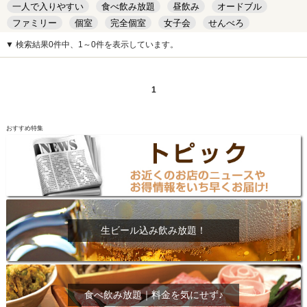
一人で入りやすい
食べ飲み放題
昼飲み
オードブル
ファミリー
個室
完全個室
女子会
せんべろ
キッズルーム
安い
デート
▼ 検索結果0件中、1～0件を表示しています。
1
おすすめ特集
生ビール込み飲み放題！
食べ飲み放題｜料金を気にせず♪