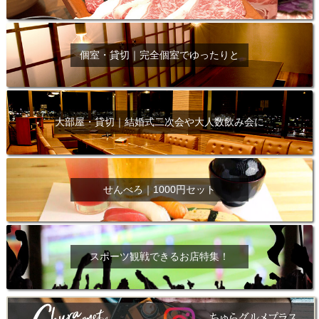
個室・貸切｜完全個室でゆったりと
大部屋・貸切｜結婚式二次会や大人数飲み会に
せんべろ｜1000円セット
スポーツ観戦できるお店特集！