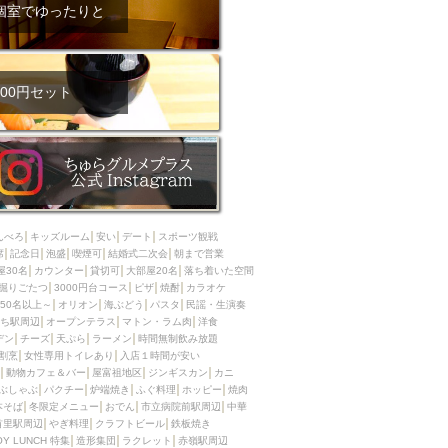
ム肉
洋食
個室でゆったりと
入店可
サプライズ
ーメン
時間無制飲み放題
コース
地中海料理
鍋
00円セット
入店１時間が安い
野菜巻き串
区
ジンギスカン
イタリアン
古島駅周辺
炉端焼き
ふぐ料理
んべろ
キッズルーム
安い
デート
スポーツ観戦
キング（ビュッフェ）
席
記念日
泡盛
喫煙可
結婚式二次会
朝まで営業
屋30名
カウンター
貸切可
大部屋20名
落ち着いた空間
限定メニュー
おでん
掘りごたつ
3000円台コース
ピザ
焼酎
カラオケ
50名以上～
オリオン
海ぶどう
パスタ
民謡・生演奏
牛串焼き
ち駅周辺
オープンテラス
マトン・ラム肉
洋食
駅周辺
やぎ料理
デン
チーズ
天ぷら
ラーメン
時間無制飲み放題
割烹
女性専用トイレあり
入店１時間が安い
駅周辺
小禄駅周辺
動物カフェ＆バー
屋富祖地区
ジンギスカン
カニ
ぶしゃぶ
パクチー
炉端焼き
ふぐ料理
ホッピー
焼肉
LUNCH 特集
造形集団
本そば
冬限定メニュー
おでん
市立病院前駅周辺
中華
首里駅周辺
やぎ料理
クラフトビール
鉄板焼き
OY LUNCH 特集
造形集団
ラクレット
赤嶺駅周辺