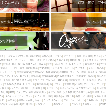
000円
肉の日
おもろまち駅周辺
オープンテラス
マトン・ラ
金を気にせず♪
個室・貸切｜完全
エビ
カレー
チャージ無し
牡蠣
夜景・景色◎
夜12時以降
牧志駅周辺
ペット同伴
ビアガーデン
チーズ
天ぷら
ラ
スメ
沖縄そば
串揚げ
バレンタイン
立ち飲み
5000円以上
次会や大人数飲み会に
せんべろ｜10
理
石垣牛
アヒージョ
アサヒ
割烹
女性専用トイレあり
スペシャルディナー
ホルモン(もつ)
炭火焼
ペイディ（給料日）
インバル・イタリアンバール
食べ放題
動物カフェ＆バー
屋富祖地
るお店特集！
ジビエ
安里駅周辺
アジア・エスニック
熱燗
生け簀
獺祭
分煙
少人数貸切(15名以下から)
島野菜
しゃぶしゃぶ
パクチー
上）
一人で入りやすい
食べ飲み放題
昼飲み
オードブル
ファミリー
個室
完全個室
女子会
せ
み放題付きコース
電気ブラン
ディナー
エビスビール
接待・会食
ちょい飲み
ウェディング
コスパ最高
肉料理
58KACHA-SEA
模合
インスタ映え
バイ
座敷
キ
歓迎会
宴会
夜10時以降入店可
県産魚
焼鳥
忘年会コース
レモンサワー
観光客に人気
大部
昼宴会
イベリコ豚
山盛、メガ盛り
つけ麺
日本そば
冬
送別会
カード可
厳選日本酒
鮮魚
大衆酒場
ノンアルコールビール
ウィスキー
テレビ
飲み会
スーパードライ
県庁前駅周辺
大部屋40名
旭橋駅周辺
沖縄料理
スイーツ
結納・顔会わせ
大部屋
中華
お好み焼き・もんじゃ
オーガニック
プレミアムフライデー
プレミアムモルツ
貝づくし
燻製料理
美栄橋駅周辺
飲み放題付きコース3000円
肉の日
おもろま
レ
ランチバイキング
フルーツハイボール
飲み比べセット
首里
景・景色◎
夜12時以降入店可
サプライズ
アレルギー対応可能
牧志駅周辺
ペット同伴
ビアガー
イン
立ち飲み
5000円以上コース
地中海料理
鍋
ソファー
激辛料理
石垣牛
アヒージョ
アサヒ
鉄板焼き
幹事様特典
おばんざい
チーズタッカルビ
奥武山公園
)
炭火焼
ペイディ（給料日）
野菜巻き串
スクリーン
スペインバル・イタリアンバール
食べ放題
生け簀
獺祭
イタリアン
古島駅周辺
餃子
キリン
分煙
少人数貸切(15名以下から)
島野菜
しゃ
定メニュー
春限定メニュー
フレンチ
夏限定メニュー
ENJOY 
SEA
バイキング（ビュッフェ）
マイク
サッポロ
昼宴会
イベリコ豚
山盛、メガ盛り
つけ麺
日
駅周辺
シードル
那覇空港駅周辺
儀保駅周辺
イデー
牛串焼き
綺麗orお洒落なトイレ
ランチバイキング
フルーツハイボール
飲み比べセット
園駅周辺
小禄駅周辺
壺川駅周辺
秋限定メニュー
春限定メニュー
フレンチ
夏限定メニュー
ENJ