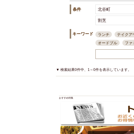
条件
キーワード
ランチ
テイクア
オードブル
ファ
スポーツ観戦
島
接待・会食
ちょ
結婚式二次会
朝
▼ 検索結果0件中、1～0件を表示しています。
夜10時以降入店可
貸切可
大部屋20
カード可
厳選日
おすすめ特集
3000円台コース
アサヒスーパードラ
大部屋50名以上～
ハッピーアワー