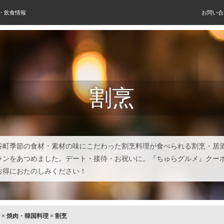
屋・飲食情報
お問い合
割烹
谷町季節の食材・素材の味にこだわった割烹料理が食べられる割烹・居
ランをあつめました。デート・接待・お祝いに。『ちゅらグルメ』クー
お得におたのしみください！
×
焼肉・韓国料理
×
割烹