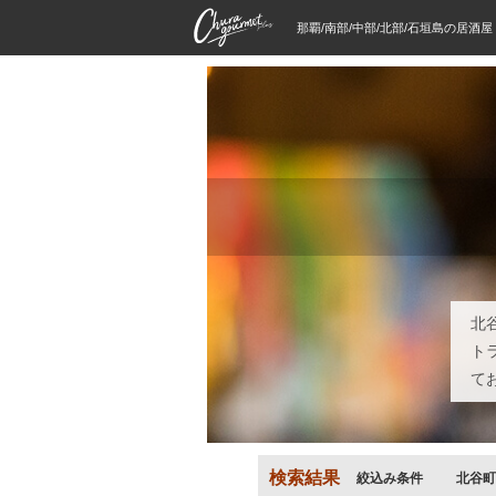
那覇/南部/中部/北部/石垣島の居酒
北
ト
て
検索結果
絞込み条件
北谷町