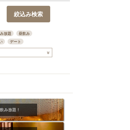
絞込み検索
み放題
昼飲み
い
デート
コース
ディナー
念日
泡盛
喫煙可
ーキ
歓迎会
宴会
部屋30名
カウンター
カクテル
送別会
ビ
飲み会
掘りごたつ
クーポン
結納・顔会わせ
飲み放題！
全面禁煙