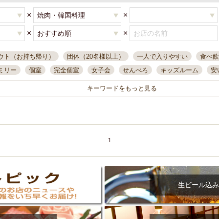
×
×
×
×
ウト（お持ち帰り）
団体（20名様以上）
一人で入りやすい
食べ飲
ミリー
個室
完全個室
女子会
せんべろ
キッズルーム
安
唄ライブ
サントリー
一人飲み
誕生日
大人数
飲み放題付き
キーワードをもっと見る
い飲み
コスパ最高
肉料理
模合
インスタ映え
座敷席
記
まで営業
半個室
ワイン
国際通り
生ビール込飲み放題
ステ
県産魚
焼鳥
忘年会コース
レモンサワー
観光客に人気
大
名
落ち着いた空間
4000円台コース
合コン
オリオンドラフト
1
本酒
鮮魚
大衆酒場
ノンアルコールビール
ウィスキー
テレ
ピザ
焼酎
カラオケ
デリバリー
寿司
クリスマス
和食
イ
県庁前駅周辺
大部屋40名
旭橋駅周辺
沖縄料理
スイーツ
生ビール込み
オリオン
海ぶどう
パスタ
民謡・生演奏
気軽に一杯
店内
アグー豚
プレミアムモルツ
貝づくし
燻製料理
美栄橋駅周辺