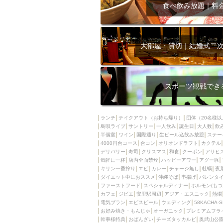
飲み放題付きコース3
食べ飲み放題｜料
キリン一番搾り
アレルギー対応可能
ダイエット中におス
大部屋・貸切｜結婚式二
ソファー
激辛料
ファーストフード
スクリーン
スペ
スポーツ観戦でき
カニ
カフェ
餃子
キリン
ランチ
テイクアウト（お持ち帰り）
団体（20名様以
島唄ライブ
サントリー
一人飲み
ホッピー
誕生日
大人数
焼肉
飲
半個室
ワイン
国際通り
生ビール込飲み放題
ステー
マイク
サッポロ
4000円台コース
合コン
オリオンドラフト
カクテル
デリバリー
寿司
クリスマス
和食
クーポン
アサヒ
市立病院前駅周辺
気軽に一杯
店内全面禁煙
ハッピーアワー
アグー豚
綺麗orお洒落なトイ
キリン一番搾り
エビ
カレー
チャージ無し
牡蠣
夜
ダイエット中におススメ
沖縄そば
串揚げ
バレンタ
クラフトビール
ファーストフード
スペシャルディナー
ホルモン(もつ
カフェ
ジビエ
安里駅周辺
アジア・エスニック
熱燗
壺川駅周辺
秋限
電気ブラン
エビスビール
ウェディング
58KACHA-
ラクレット
赤嶺
お好み焼き・もんじゃ
オーガニック
プレミアムフラ
幹事様特典
おばんざい
チーズタッカルビ
奥武山公