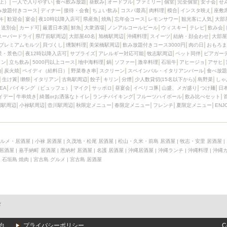
上）
一人で入りやすい
食べ飲み放題
昼飲み
オードブル
ファミリー
個室
完全個室
女子会
せ
み放題付きコース
ディナー
接待・会食
ちょい飲み
コスパ最高
肉料理
模合
インスタ映え
座敷
キ
歓迎会
宴会
夜10時以降入店可
県産魚
焼鳥
忘年会コース
レモンサワー
観光客に人気
大部
送別会
カード可
厳選日本酒
鮮魚
大衆酒場
ノンアルコールビール
ウィスキー
テレビ
飲み会
スーパードライ
県庁前駅周辺
大部屋40名
旭橋駅周辺
沖縄料理
スイーツ
結納・顔会わせ
大部屋
プレミアムモルツ
貝づくし
燻製料理
美栄橋駅周辺
飲み放題付きコース3000円
肉の日
おもろま
景・景色◎
夜12時以降入店可
サプライズ
アレルギー対応可能
牧志駅周辺
ペット同伴
ビアガー
イン
立ち飲み
5000円以上コース
地中海料理
鍋
ソファー
激辛料理
石垣牛
アヒージョ
アサヒ
)
炭火焼
ペイディ（給料日）
野菜巻き串
スクリーン
スペインバル・イタリアンバール
食べ放題
生け簀
獺祭
イタリアン
古島駅周辺
餃子
キリン
分煙
少人数貸切(15名以下から)
島野菜
しゃ
SEA
バイキング（ビュッフェ）
マイク
サッポロ
昼宴会
イベリコ豚
山盛、メガ盛り
つけ麺
日
イデー
牛串焼き
綺麗orお洒落なトイレ
ランチバイキング
フルーツハイボール
飲み比べセット
園駅周辺
小禄駅周辺
壺川駅周辺
秋限定メニュー
春限定メニュー
フレンチ
夏限定メニュー
ENJ
ルメ・居酒屋
|
小禄 居酒屋
|
久茂地・松尾 居酒屋
|
松山・久米・前島 居酒屋
|
牧志・安里 居酒屋
|
 居酒屋
|
嘉手納町 居酒屋
|
恩納村 居酒屋
|
名護 居酒屋
|
沖縄居酒屋
|
沖縄ランチ
|
沖縄料理
|
沖縄
|
石垣島 焼肉
|
宮古島 グルメ
|
宮古島 居酒屋
メ
約
プライバシーポリシー
C