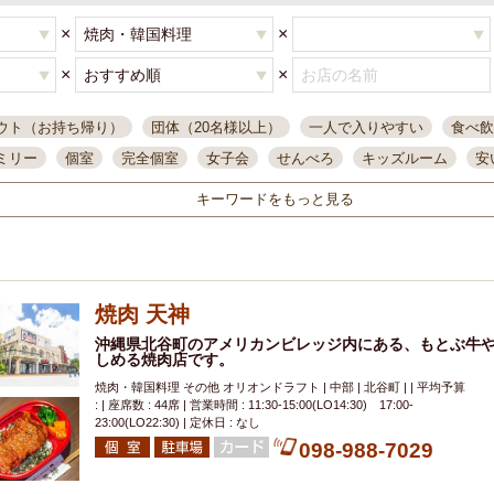
×
×
×
×
ウト（お持ち帰り）
団体（20名様以上）
一人で入りやすい
食べ飲
ミリー
個室
完全個室
女子会
せんべろ
キッズルーム
安
唄ライブ
サントリー
一人飲み
誕生日
大人数
飲み放題付き
キーワードをもっと見る
い飲み
コスパ最高
肉料理
模合
インスタ映え
座敷席
記
まで営業
半個室
ワイン
国際通り
生ビール込飲み放題
ステ
県産魚
焼鳥
忘年会コース
レモンサワー
観光客に人気
大
焼肉 天神
名
落ち着いた空間
4000円台コース
合コン
オリオンドラフト
本酒
鮮魚
沖縄県北谷町のアメリカンビレッジ内にある、もとぶ牛
大衆酒場
ノンアルコールビール
ウィスキー
テレ
しめる焼肉店です。
ピザ
焼酎
カラオケ
デリバリー
寿司
クリスマス
和食
焼肉・韓国料理 その他 オリオンドラフト | 中部 | 北谷町 | | 平均予算
イ
県庁前駅周辺
大部屋40名
旭橋駅周辺
沖縄料理
スイーツ
: | 座席数 : 44席 | 営業時間 : 11:30-15:00(LO14:30) 17:00-
23:00(LO22:30) | 定休日 : なし
オリオン
海ぶどう
パスタ
民謡・生演奏
気軽に一杯
店内
098-988-7029
アグー豚
プレミアムモルツ
貝づくし
燻製料理
美栄橋駅周辺