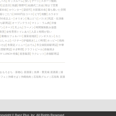
んべろ
キッズルーム
安い
デート
スポーツ観戦
席
記念日
泡盛
喫煙可
結婚式二次会
朝まで営業
屋30名
カウンター
貸切可
大部屋20名
落ち着いた空間
掘りごたつ
3000円台コース
ピザ
焼酎
カラオケ
50名以上～
オリオン
海ぶどう
パスタ
民謡・生演奏
ち駅周辺
オープンテラス
マトン・ラム肉
洋食
デン
チーズ
天ぷら
ラーメン
時間無制飲み放題
割烹
女性専用トイレあり
入店１時間が安い
動物カフェ＆バー
屋富祖地区
ジンギスカン
カニ
ぶしゃぶ
パクチー
炉端焼き
ふぐ料理
ホッピー
焼肉
本そば
冬限定メニュー
おでん
市立病院前駅周辺
中華
首里駅周辺
やぎ料理
クラフトビール
鉄板焼き
OY LUNCH 特集
造形集団
ラクレット
赤嶺駅周辺
おもろまち・新都心 居酒屋
|
糸満・豊見城 居酒屋
|
浦
カフェ
|
沖縄そば
|
沖縄焼肉
|
石垣島グルメ
|
石垣島 居酒
opyright © Banz Plus, Inc. All Rights Reserved.