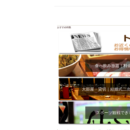
飲み放題付きコース3
キリン一番搾り
アレルギー対応可能
ダイエット中におス
おすすめ特集
ソファー
激辛料
ファーストフード
スクリーン
スペ
カニ
カフェ
食べ飲み放題｜料
餃子
キリン
ホッピー
焼肉
マイク
サッポロ
大部屋・貸切｜結婚式二
市立病院前駅周辺
綺麗orお洒落なトイ
クラフトビール
スポーツ観戦でき
壺川駅周辺
秋限
ラクレット
赤嶺