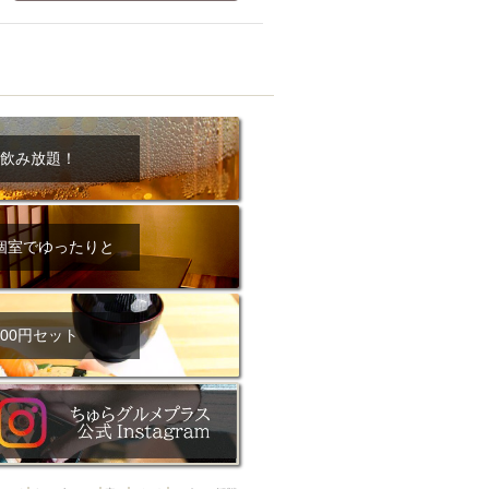
ム肉
洋食
入店可
サプライズ
ーメン
時間無制飲み放題
コース
地中海料理
鍋
入店１時間が安い
野菜巻き串
飲み放題！
区
ジンギスカン
イタリアン
古島駅周辺
個室でゆったりと
炉端焼き
ふぐ料理
キング（ビュッフェ）
限定メニュー
おでん
00円セット
牛串焼き
駅周辺
やぎ料理
駅周辺
小禄駅周辺
LUNCH 特集
造形集団