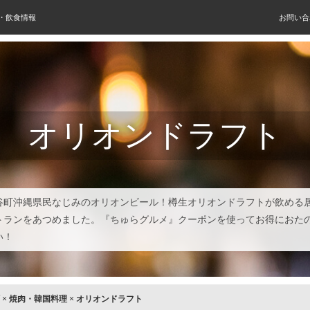
屋・飲食情報
お問い合
オリオンドラフト
谷町沖縄県民なじみのオリオンビール！樽生オリオンドラフトが飲める
トランをあつめました。『ちゅらグルメ』クーポンを使ってお得におた
い！
×
焼肉・韓国料理
×
オリオンドラフト