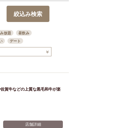
絞込み検索
み放題
昼飲み
い
デート
コース
ディナー
念日
泡盛
喫煙可
ーキ
歓迎会
宴会
部屋30名
カウンター
カクテル
送別会
や佐賀牛などの上質な黒毛和牛が楽
ビ
飲み会
掘りごたつ
クーポン
結納・顔会わせ
全面禁煙
店舗詳細