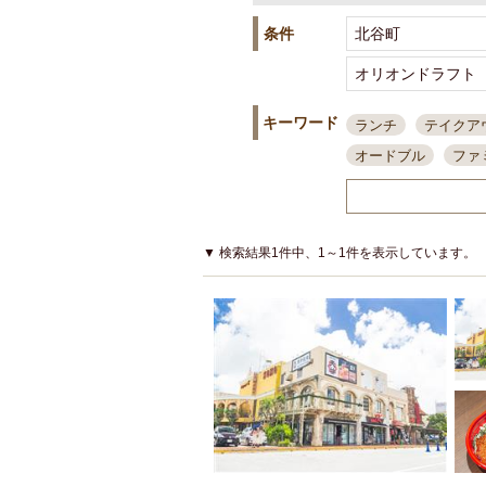
条件
キーワード
ランチ
テイクア
オードブル
ファ
スポーツ観戦
島
接待・会食
ちょ
結婚式二次会
朝
▼ 検索結果1件中、1～1件を表示しています。
夜10時以降入店可
貸切可
大部屋20
カード可
厳選日
3000円台コース
アサヒスーパードラ
大部屋50名以上～
ハッピーアワー