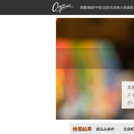
那覇/南部/中部/北部/石垣島の居酒
北
ス
さ
検索結果
絞込み条件
北谷町