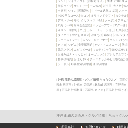
ランチ
テイクアウト（お持ち帰り）
団体（20名様以
島唄ライブ
サントリー
一人飲み
誕生日
大人数
飲
半個室
ワイン
国際通り
生ビール込飲み放題
ステー
4000円台コース
合コン
オリオンドラフト
カクテル
デリバリー
寿司
クリスマス
和食
クーポン
アサヒ
気軽に一杯
店内全面禁煙
ハッピーアワー
アグー豚
キリン一番搾り
エビ
カレー
チャージ無し
牡蠣
夜
ダイエット中におススメ
沖縄そば
串揚げ
バレンタ
ファーストフード
スペシャルディナー
ホルモン(もつ
カフェ
ジビエ
安里駅周辺
アジア・エスニック
熱燗
電気ブラン
エビスビール
ウェディング
58KACHA-
お好み焼き・もんじゃ
オーガニック
プレミアムフラ
幹事様特典
おばんざい
チーズタッカルビ
奥武山公
シードル
那覇空港駅周辺
儀保駅周辺
|
沖縄 那覇の居酒屋・グルメ情報 ちゅらグルメ
|
那覇グ
添市 居酒屋
|
沖縄市 居酒屋
|
北谷町 居酒屋
|
宜野湾市
屋
|
石垣島 沖縄料理
|
石垣島 カフェ
|
石垣島 沖縄そば
沖縄 那覇の居酒屋・グルメ情報｜ちゅらグル
運営会社
お問い合わせ
利用規