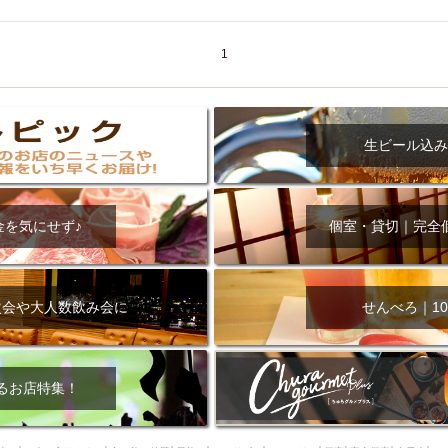
000円
肉の日
おもろまち駅周辺
オープンテラス
マトン・ラ
エビ
カレー
チャージ無し
牡蠣
夜景・景色◎
夜12時以降
1
牧志駅周辺
ペット同伴
ビアガーデン
チーズ
天ぷら
ラ
スメ
沖縄そば
串揚げ
バレンタイン
立ち飲み
5000円以上
理
石垣牛
アヒージョ
アサヒ
割烹
女性専用トイレあり
スペシャルディナー
ホルモン(もつ)
炭火焼
ペイディ（給料日）
生ビール込み
インバル・イタリアンバール
食べ放題
動物カフェ＆バー
屋富祖地
ジビエ
安里駅周辺
アジア・エスニック
熱燗
生け簀
獺祭
金を気にせず♪
個室・貸切｜完全
分煙
少人数貸切(15名以下から)
島野菜
しゃぶしゃぶ
パクチー
電気ブラン
エビスビール
ウェディング
58KACHA-SEA
バイ
昼宴会
イベリコ豚
山盛、メガ盛り
つけ麺
日本そば
冬
次会や大人数飲み会に
せんべろ｜10
中華
お好み焼き・もんじゃ
オーガニック
プレミアムフライデー
レ
ランチバイキング
フルーツハイボール
飲み比べセット
首里
鉄板焼き
幹事様特典
おばんざい
チーズタッカルビ
奥武山公園
るお店特集！
定メニュー
春限定メニュー
フレンチ
夏限定メニュー
ENJOY 
駅周辺
シードル
那覇空港駅周辺
儀保駅周辺