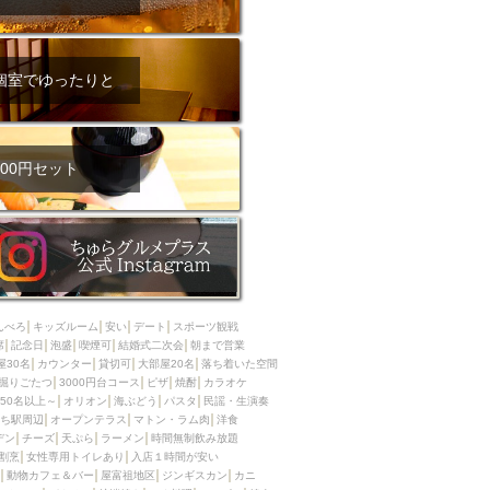
全面禁煙
ム肉
洋食
個室でゆったりと
入店可
サプライズ
ーメン
時間無制飲み放題
コース
地中海料理
鍋
00円セット
入店１時間が安い
野菜巻き串
区
ジンギスカン
イタリアン
古島駅周辺
炉端焼き
ふぐ料理
んべろ
キッズルーム
安い
デート
スポーツ観戦
キング（ビュッフェ）
席
記念日
泡盛
喫煙可
結婚式二次会
朝まで営業
屋30名
カウンター
貸切可
大部屋20名
落ち着いた空間
限定メニュー
おでん
掘りごたつ
3000円台コース
ピザ
焼酎
カラオケ
50名以上～
オリオン
海ぶどう
パスタ
民謡・生演奏
牛串焼き
ち駅周辺
オープンテラス
マトン・ラム肉
洋食
駅周辺
やぎ料理
デン
チーズ
天ぷら
ラーメン
時間無制飲み放題
割烹
女性専用トイレあり
入店１時間が安い
駅周辺
小禄駅周辺
動物カフェ＆バー
屋富祖地区
ジンギスカン
カニ