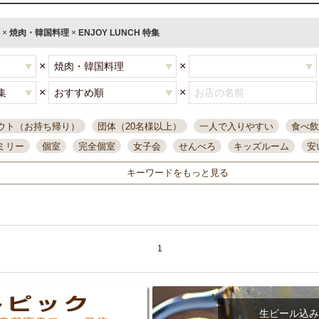
×
焼肉・韓国料理
×
ENJOY LUNCH 特集
×
×
×
×
ウト（お持ち帰り）
団体（20名様以上）
一人で入りやすい
食べ飲
ミリー
個室
完全個室
女子会
せんべろ
キッズルーム
安
唄ライブ
サントリー
一人飲み
誕生日
大人数
飲み放題付き
キーワードをもっと見る
い飲み
コスパ最高
肉料理
模合
インスタ映え
座敷席
記
まで営業
半個室
ワイン
国際通り
生ビール込飲み放題
ステ
県産魚
焼鳥
忘年会コース
レモンサワー
観光客に人気
大
名
落ち着いた空間
4000円台コース
合コン
オリオンドラフト
1
本酒
鮮魚
大衆酒場
ノンアルコールビール
ウィスキー
テレ
ピザ
焼酎
カラオケ
デリバリー
寿司
クリスマス
和食
イ
県庁前駅周辺
大部屋40名
旭橋駅周辺
沖縄料理
スイーツ
生ビール込み