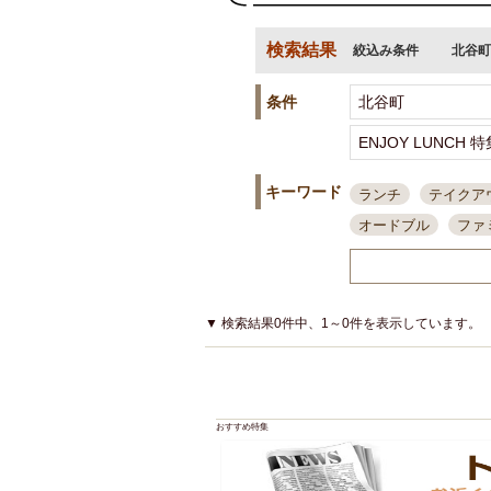
検索結果
絞込み条件
北谷町
条件
キーワード
ランチ
テイクア
オードブル
ファ
スポーツ観戦
島
接待・会食
ちょ
結婚式二次会
朝
▼ 検索結果0件中、1～0件を表示しています。
夜10時以降入店可
貸切可
大部屋20
カード可
厳選日
おすすめ特集
3000円台コース
アサヒスーパードラ