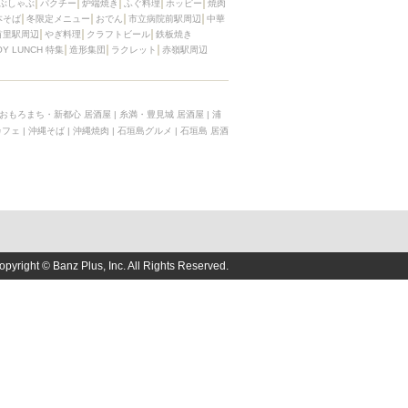
ぶしゃぶ
パクチー
炉端焼き
ふぐ料理
ホッピー
焼肉
LUNCH 特集
造形集団
本そば
冬限定メニュー
おでん
市立病院前駅周辺
中華
首里駅周辺
やぎ料理
クラフトビール
鉄板焼き
OY LUNCH 特集
造形集団
ラクレット
赤嶺駅周辺
おもろまち・新都心 居酒屋
|
糸満・豊見城 居酒屋
|
浦
カフェ
|
沖縄そば
|
沖縄焼肉
|
石垣島グルメ
|
石垣島 居酒
opyright © Banz Plus, Inc. All Rights Reserved.