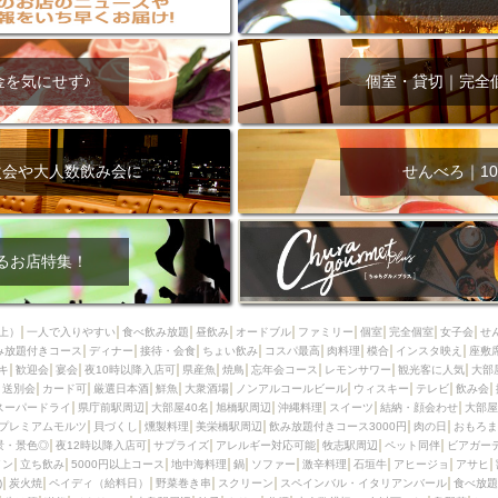
オリオン
海ぶどう
パスタ
民謡・生演奏
気軽に一杯
店内
アグー豚
プレミアムモルツ
貝づくし
燻製料理
美栄橋駅周辺
000円
肉の日
おもろまち駅周辺
オープンテラス
マトン・ラ
金を気にせず♪
個室・貸切｜完全
エビ
カレー
チャージ無し
牡蠣
夜景・景色◎
夜12時以降
牧志駅周辺
ペット同伴
ビアガーデン
チーズ
天ぷら
ラ
スメ
沖縄そば
串揚げ
バレンタイン
立ち飲み
5000円以上
次会や大人数飲み会に
せんべろ｜10
理
石垣牛
アヒージョ
アサヒ
割烹
女性専用トイレあり
スペシャルディナー
ホルモン(もつ)
炭火焼
ペイディ（給料日）
インバル・イタリアンバール
食べ放題
動物カフェ＆バー
屋富祖地
るお店特集！
ジビエ
安里駅周辺
アジア・エスニック
熱燗
生け簀
獺祭
分煙
少人数貸切(15名以下から)
島野菜
しゃぶしゃぶ
パクチー
上）
一人で入りやすい
食べ飲み放題
昼飲み
オードブル
ファミリー
個室
完全個室
女子会
せ
み放題付きコース
電気ブラン
ディナー
エビスビール
接待・会食
ちょい飲み
ウェディング
コスパ最高
肉料理
58KACHA-SEA
模合
インスタ映え
バイ
座敷
キ
歓迎会
宴会
夜10時以降入店可
県産魚
焼鳥
忘年会コース
レモンサワー
観光客に人気
大部
昼宴会
イベリコ豚
山盛、メガ盛り
つけ麺
日本そば
冬
送別会
カード可
厳選日本酒
鮮魚
大衆酒場
ノンアルコールビール
ウィスキー
テレビ
飲み会
スーパードライ
県庁前駅周辺
大部屋40名
旭橋駅周辺
沖縄料理
スイーツ
結納・顔会わせ
大部屋
中華
お好み焼き・もんじゃ
オーガニック
プレミアムフライデー
プレミアムモルツ
貝づくし
燻製料理
美栄橋駅周辺
飲み放題付きコース3000円
肉の日
おもろま
レ
ランチバイキング
フルーツハイボール
飲み比べセット
首里
景・景色◎
夜12時以降入店可
サプライズ
アレルギー対応可能
牧志駅周辺
ペット同伴
ビアガー
イン
立ち飲み
5000円以上コース
地中海料理
鍋
ソファー
激辛料理
石垣牛
アヒージョ
アサヒ
鉄板焼き
幹事様特典
おばんざい
チーズタッカルビ
奥武山公園
)
炭火焼
ペイディ（給料日）
野菜巻き串
スクリーン
スペインバル・イタリアンバール
食べ放題