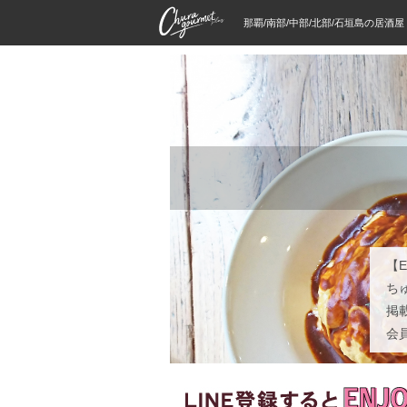
那覇/南部/中部/北部/石垣島の居酒
【E
ち
掲
会