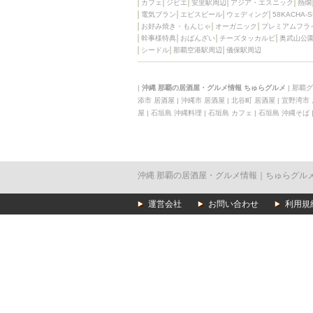
カフェ
ジビエ
安里駅周辺
アジア・エスニック
熱燗
壺川駅周辺
秋限
電気ブラン
エビスビール
ウェディング
58KACHA-
ラクレット
赤嶺
お好み焼き・もんじゃ
オーガニック
プレミアムフラ
幹事様特典
おばんざい
チーズタッカルビ
奥武山公
シードル
那覇空港駅周辺
儀保駅周辺
|
沖縄 那覇の居酒屋・グルメ情報 ちゅらグルメ
|
那覇グ
添市 居酒屋
|
沖縄市 居酒屋
|
北谷町 居酒屋
|
宜野湾市
屋
|
石垣島 沖縄料理
|
石垣島 カフェ
|
石垣島 沖縄そば
沖縄 那覇の居酒屋・グルメ情報｜ちゅらグル
運営会社
お問い合わせ
利用規