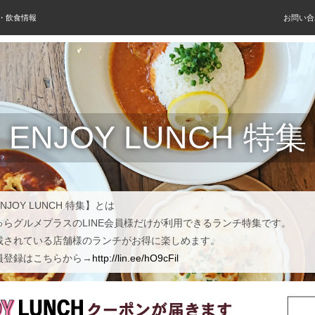
屋・飲食情報
お問い合
ENJOY LUNCH 特集
NJOY LUNCH 特集】とは
ゅらグルメプラスのLINE会員様だけが利用できるランチ特集です。
載されている店舗様のランチがお得に楽しめます。
員登録はこちらから→
http://lin.ee/hO9cFil