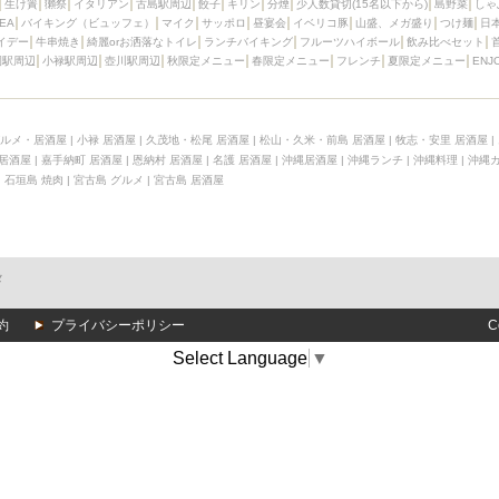
生け簀
獺祭
イタリアン
古島駅周辺
餃子
キリン
分煙
少人数貸切(15名以下から)
島野菜
しゃ
定メニュー
春限定メニュー
フレンチ
夏限定メニュー
ENJOY 
SEA
バイキング（ビュッフェ）
マイク
サッポロ
昼宴会
イベリコ豚
山盛、メガ盛り
つけ麺
日
駅周辺
シードル
那覇空港駅周辺
儀保駅周辺
イデー
牛串焼き
綺麗orお洒落なトイレ
ランチバイキング
フルーツハイボール
飲み比べセット
園駅周辺
小禄駅周辺
壺川駅周辺
秋限定メニュー
春限定メニュー
フレンチ
夏限定メニュー
ENJ
ルメ・居酒屋
|
小禄 居酒屋
|
久茂地・松尾 居酒屋
|
松山・久米・前島 居酒屋
|
牧志・安里 居酒屋
|
 居酒屋
|
嘉手納町 居酒屋
|
恩納村 居酒屋
|
名護 居酒屋
|
沖縄居酒屋
|
沖縄ランチ
|
沖縄料理
|
沖縄
|
石垣島 焼肉
|
宮古島 グルメ
|
宮古島 居酒屋
メ
約
プライバシーポリシー
C
Select Language
▼