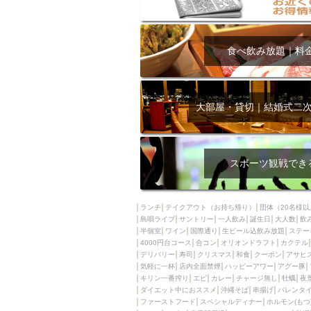
大部屋50名以上～
ハッピーアワー
飲み放題付きコース3
食べ飲み放題｜料
キリン一番搾り
アレルギー対応可能
ダイエット中におス
大部屋・貸切｜結婚式二
ソファー
激辛料
ファーストフード
スクリーン
スペ
スポーツ観戦でき
カニ
カフェ
餃子
キリン
ランチ
テイクアウト（お持ち帰り）
団体（20名様以
島唄ライブ
サントリー
一人飲み
ホッピー
誕生日
大人数
焼肉
飲
半個室
ワイン
国際通り
生ビール込飲み放題
ステー
マイク
サッポロ
4000円台コース
合コン
オリオンドラフト
カクテル
デリバリー
寿司
クリスマス
和食
クーポン
アサヒ
市立病院前駅周辺
気軽に一杯
店内全面禁煙
ハッピーアワー
アグー豚
綺麗orお洒落なトイ
キリン一番搾り
エビ
カレー
チャージ無し
牡蠣
夜
ダイエット中におススメ
沖縄そば
串揚げ
バレンタ
クラフトビール
ファーストフード
スペシャルディナー
ホルモン(もつ