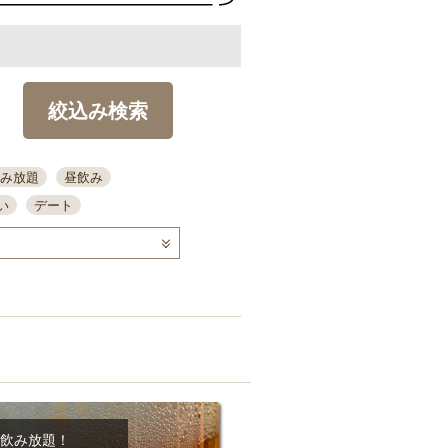
絞込み検索
み放題
昼飲み
い
デート
コース
ディナー
念日
泡盛
喫煙可
ーキ
歓迎会
宴会
部屋30名
カウンター
カクテル
送別会
ビ
飲み会
掘りごたつ
クーポン
結納・顔会わせ
飲み放題！