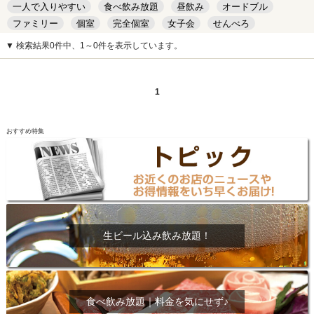
一人で入りやすい
食べ飲み放題
昼飲み
オードブル
ファミリー
個室
完全個室
女子会
せんべろ
キッズルーム
安い
デート
▼ 検索結果0件中、1～0件を表示しています。
1
おすすめ特集
生ビール込み飲み放題！
食べ飲み放題｜料金を気にせず♪