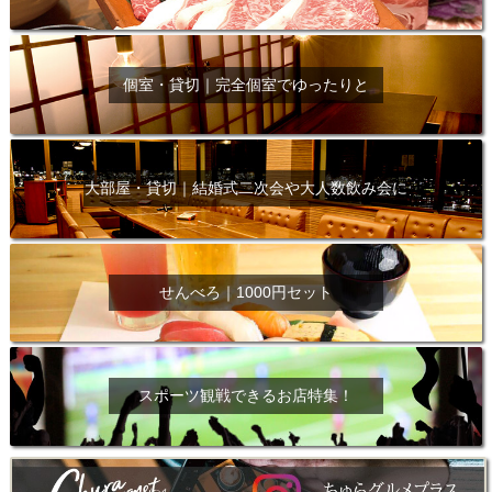
個室・貸切｜完全個室でゆったりと
大部屋・貸切｜結婚式二次会や大人数飲み会に
せんべろ｜1000円セット
スポーツ観戦できるお店特集！