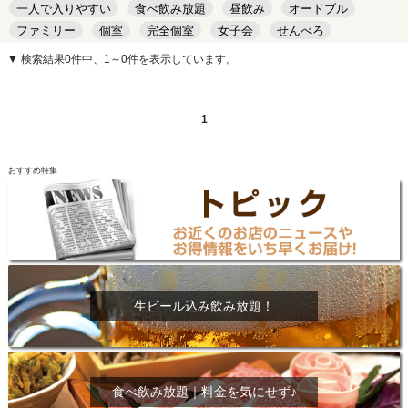
一人で入りやすい
食べ飲み放題
昼飲み
オードブル
ファミリー
個室
完全個室
女子会
せんべろ
キッズルーム
安い
デート
▼ 検索結果0件中、1～0件を表示しています。
1
おすすめ特集
生ビール込み飲み放題！
食べ飲み放題｜料金を気にせず♪