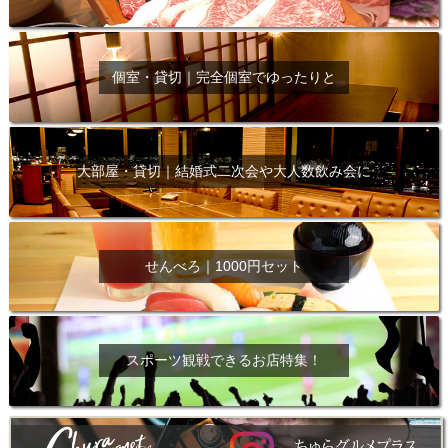
個室・貸切｜完全個室でゆったりと
大部屋・貸切｜結婚式二次会や大人数飲み会に
せんべろ｜1000円セット
スポーツ観戦できるお店特集！