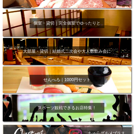
個室・貸切｜完全個室でゆったりと
大部屋・貸切｜結婚式二次会や大人数飲み会に
せんべろ｜1000円セット
スポーツ観戦できるお店特集！