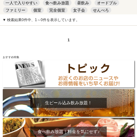
一人で入りやすい
食べ飲み放題
昼飲み
オードブル
ファミリー
個室
完全個室
女子会
せんべろ
キッズルーム
安い
デート
▼ 検索結果0件中、1～0件を表示しています。
1
おすすめ特集
生ビール込み飲み放題！
食べ飲み放題｜料金を気にせず♪