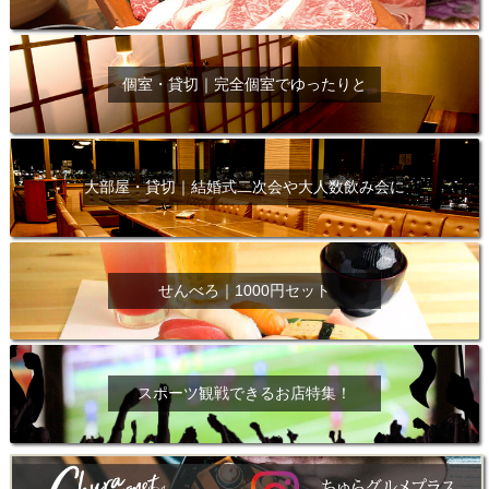
個室・貸切｜完全個室でゆったりと
大部屋・貸切｜結婚式二次会や大人数飲み会に
せんべろ｜1000円セット
スポーツ観戦できるお店特集！