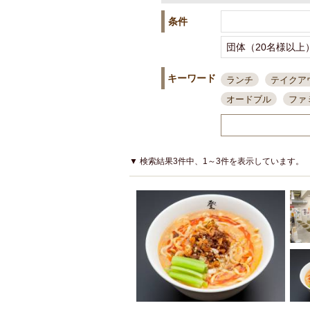
条件
キーワード
ランチ
テイクア
オードブル
ファ
スポーツ観戦
島
接待・会食
ちょ
結婚式二次会
朝
▼ 検索結果3件中、1～3件を表示しています。
夜10時以降入店可
貸切可
大部屋20
カード可
厳選日
3000円台コース
アサヒスーパードラ
大部屋50名以上～
ハッピーアワー