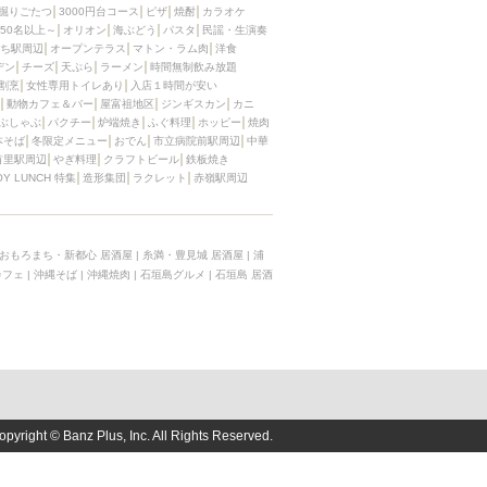
掘りごたつ
3000円台コース
ピザ
焼酎
カラオケ
50名以上～
オリオン
海ぶどう
パスタ
民謡・生演奏
ち駅周辺
オープンテラス
マトン・ラム肉
洋食
デン
チーズ
天ぷら
ラーメン
時間無制飲み放題
割烹
女性専用トイレあり
入店１時間が安い
動物カフェ＆バー
屋富祖地区
ジンギスカン
カニ
ぶしゃぶ
パクチー
炉端焼き
ふぐ料理
ホッピー
焼肉
本そば
冬限定メニュー
おでん
市立病院前駅周辺
中華
首里駅周辺
やぎ料理
クラフトビール
鉄板焼き
OY LUNCH 特集
造形集団
ラクレット
赤嶺駅周辺
おもろまち・新都心 居酒屋
|
糸満・豊見城 居酒屋
|
浦
カフェ
|
沖縄そば
|
沖縄焼肉
|
石垣島グルメ
|
石垣島 居酒
opyright © Banz Plus, Inc. All Rights Reserved.