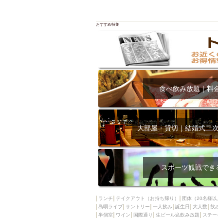
おすすめ特集
食べ飲み放題｜料
大部屋・貸切｜結婚式二
スポーツ観戦でき
ランチ
テイクアウト（お持ち帰り）
団体（20名様以
島唄ライブ
サントリー
一人飲み
誕生日
大人数
飲
半個室
ワイン
国際通り
生ビール込飲み放題
ステー