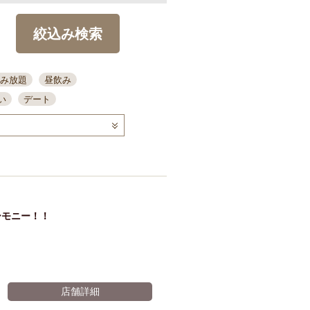
絞込み検索
み放題
昼飲み
い
デート
コース
ディナー
念日
泡盛
喫煙可
ーキ
歓迎会
宴会
部屋30名
カウンター
カクテル
送別会
ーモニー！！
ビ
飲み会
掘りごたつ
クーポン
結納・顔会わせ
全面禁煙
店舗詳細