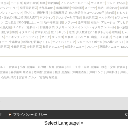
送別会
カード可
厳選日本酒
鮮魚
大衆酒場
ノンアルコールビール
ウィスキー
テレビ
飲み会
スーパードライ
県庁前駅周辺
大部屋40名
旭橋駅周辺
沖縄料理
スイーツ
結納・顔会わせ
大部屋
プレミアムモルツ
貝づくし
燻製料理
美栄橋駅周辺
飲み放題付きコース3000円
肉の日
おもろま
景・景色◎
夜12時以降入店可
サプライズ
アレルギー対応可能
牧志駅周辺
ペット同伴
ビアガー
イン
立ち飲み
5000円以上コース
地中海料理
鍋
ソファー
激辛料理
石垣牛
アヒージョ
アサヒ
)
炭火焼
ペイディ（給料日）
野菜巻き串
スクリーン
スペインバル・イタリアンバール
食べ放題
生け簀
獺祭
イタリアン
古島駅周辺
餃子
キリン
分煙
少人数貸切(15名以下から)
島野菜
しゃ
SEA
バイキング（ビュッフェ）
マイク
サッポロ
昼宴会
イベリコ豚
山盛、メガ盛り
つけ麺
日
イデー
牛串焼き
綺麗orお洒落なトイレ
ランチバイキング
フルーツハイボール
飲み比べセット
園駅周辺
小禄駅周辺
壺川駅周辺
秋限定メニュー
春限定メニュー
フレンチ
夏限定メニュー
ENJ
ルメ・居酒屋
|
小禄 居酒屋
|
久茂地・松尾 居酒屋
|
松山・久米・前島 居酒屋
|
牧志・安里 居酒屋
|
 居酒屋
|
嘉手納町 居酒屋
|
恩納村 居酒屋
|
名護 居酒屋
|
沖縄居酒屋
|
沖縄ランチ
|
沖縄料理
|
沖縄
|
石垣島 焼肉
|
宮古島 グルメ
|
宮古島 居酒屋
メ
約
プライバシーポリシー
C
Select Language
▼