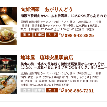
000円
肉の日
おもろまち駅周辺
オープンテラス
マトン・ラ
エビ
カレー
チャージ無し
牡蠣
夜景・景色◎
夜12時以降
旬鮮酒家 あがりんどう
牧志駅周辺
ペット同伴
ビアガーデン
チーズ
天ぷら
ラ
浦添市役所向かいにある居酒屋。30名OKの席もあるの
スメ
沖縄そば
串揚げ
バレンタイン
立ち飲み
5000円以上
居酒屋 創作料理 ラーメン・そば・うどん 団体（20名様以上） | 中部
| 浦添市 | 浦添市役所ナナメ向かい | 平均予算 : 2,000円台 | 座席数 :
理
石垣牛
アヒージョ
アサヒ
割烹
女性専用トイレあり
72席 | 営業時間 : 17:30-0:00 金土17:30-翌1:00 | 定休日 : 不定休
スペシャルディナー
ホルモン(もつ)
炭火焼
ペイディ（給料日）
098-943-3825
インバル・イタリアンバール
食べ放題
動物カフェ＆バー
屋富祖地
ジビエ
安里駅周辺
アジア・エスニック
熱燗
生け簀
獺祭
分煙
少人数貸切(15名以下から)
島野菜
しゃぶしゃぶ
パクチー
地球屋 琉球安里駅前店
電気ブラン
エビスビール
ウェディング
58KACHA-SEA
バイ
美食の街、博多で長年続く個性派居酒屋からのれん分け
はじめ、一度食べるとヤミツキになるオリジナルメニュ
昼宴会
イベリコ豚
山盛、メガ盛り
つけ麺
日本そば
冬
居酒屋 創作料理 ラーメン・そば・うどん 団体（20名様以上） | 那覇
中華
お好み焼き・もんじゃ
オーガニック
プレミアムフライデー
市内 | 牧志・安里 | 安里駅より徒歩約1分。栄町りうぼう隣 | 平均予
レ
ランチバイキング
フルーツハイボール
飲み比べセット
首里
算 : 2,000円台 | 座席数 : 50席 | 営業時間 : 12:00-翌1:00（LO 0:00）
※土日祝のみ17:00-翌1:00 | 定休日 : 不定
鉄板焼き
幹事様特典
おばんざい
チーズタッカルビ
奥武山公園
098-886-7231
定メニュー
春限定メニュー
フレンチ
夏限定メニュー
ENJOY 
駅周辺
シードル
那覇空港駅周辺
儀保駅周辺