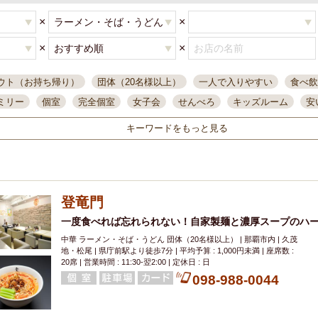
×
×
×
×
ウト（お持ち帰り）
団体（20名様以上）
一人で入りやすい
食べ飲
ミリー
個室
完全個室
女子会
せんべろ
キッズルーム
安
唄ライブ
サントリー
一人飲み
誕生日
大人数
飲み放題付き
キーワードをもっと見る
い飲み
コスパ最高
肉料理
模合
インスタ映え
座敷席
記
まで営業
半個室
ワイン
国際通り
生ビール込飲み放題
ステ
県産魚
焼鳥
忘年会コース
レモンサワー
観光客に人気
大
登竜門
名
落ち着いた空間
4000円台コース
合コン
オリオンドラフト
本酒
鮮魚
一度食べれば忘れられない！自家製麺と濃厚スープのハ
大衆酒場
ノンアルコールビール
ウィスキー
テレ
中華 ラーメン・そば・うどん 団体（20名様以上） | 那覇市内 | 久茂
ピザ
焼酎
カラオケ
デリバリー
寿司
クリスマス
和食
地・松尾 | 県庁前駅より徒歩7分 | 平均予算 : 1,000円未満 | 座席数 :
イ
県庁前駅周辺
大部屋40名
旭橋駅周辺
沖縄料理
スイーツ
20席 | 営業時間 : 11:30-翌2:00 | 定休日 : 日
098-988-0044
オリオン
海ぶどう
パスタ
民謡・生演奏
気軽に一杯
店内
アグー豚
プレミアムモルツ
貝づくし
燻製料理
美栄橋駅周辺