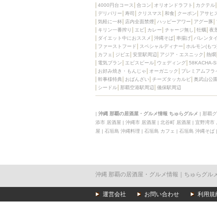
4000円台コース
合コン
オリオンドラフト
カクテル
デリバリー
寿司
クリスマス
和食
クーポン
アサヒ
気軽に一杯
店内全面禁煙
ハッピーアワー
アグー豚
キリン一番搾り
エビ
カレー
チャージ無し
牡蠣
夜
ダイエット中におススメ
沖縄そば
串揚げ
バレンタ
ファーストフード
スペシャルディナー
ホルモン(もつ
カフェ
ジビエ
安里駅周辺
アジア・エスニック
熱燗
電気ブラン
エビスビール
ウェディング
58KACHA-
お好み焼き・もんじゃ
オーガニック
プレミアムフラ
幹事様特典
おばんざい
チーズタッカルビ
奥武山公
シードル
那覇空港駅周辺
儀保駅周辺
|
沖縄 那覇の居酒屋・グルメ情報 ちゅらグルメ
|
那覇グ
添市 居酒屋
|
沖縄市 居酒屋
|
北谷町 居酒屋
|
宜野湾市
屋
|
石垣島 沖縄料理
|
石垣島 カフェ
|
石垣島 沖縄そば
沖縄 那覇の居酒屋・グルメ情報｜ちゅらグル
運営会社
お問い合わせ
利用規