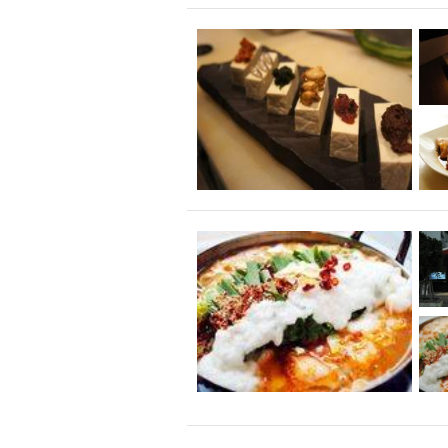
飲み放題付きコース3
キリン一番搾り
アレルギー対応可能
ダイエット中におス
ソファー
激辛料
ファーストフード
スクリーン
スペ
カニ
カフェ
餃子
キリン
ホッピー
焼肉
マイク
サッポロ
市立病院前駅周辺
綺麗orお洒落なトイ
クラフトビール
壺川駅周辺
秋限
ラクレット
赤嶺