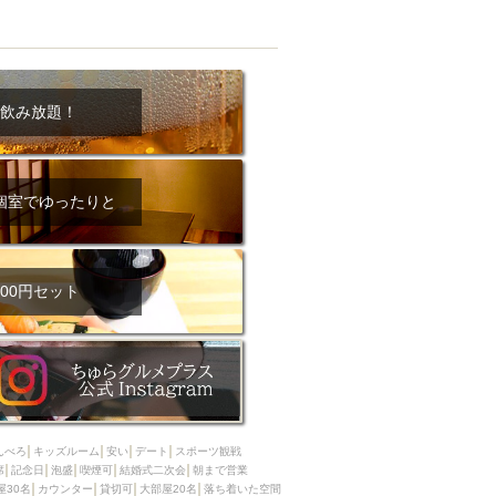
飲み放題！
個室でゆったりと
00円セット
んべろ
キッズルーム
安い
デート
スポーツ観戦
席
記念日
泡盛
喫煙可
結婚式二次会
朝まで営業
屋30名
カウンター
貸切可
大部屋20名
落ち着いた空間