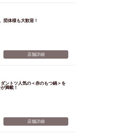
ム肉
洋食
入店可
サプライズ
ーメン
時間無制飲み放題
で、団体様も大歓迎！
コース
地中海料理
鍋
入店１時間が安い
野菜巻き串
区
ジンギスカン
店舗詳細
イタリアン
古島駅周辺
炉端焼き
ふぐ料理
キング（ビュッフェ）
。ダントツ人気の＜赤のもつ鍋＞を
ーが満載！
限定メニュー
おでん
牛串焼き
駅周辺
やぎ料理
駅周辺
小禄駅周辺
店舗詳細
LUNCH 特集
造形集団