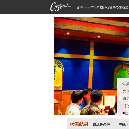
那覇/南部/中部/北部/石垣島の居酒
沖
の
得
【
■
検索結果
絞込み条件
沖縄