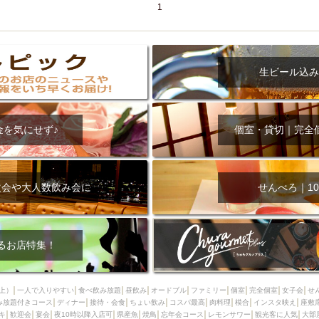
1
生ビール込み
金を気にせず♪
個室・貸切｜完全
次会や大人数飲み会に
せんべろ｜10
るお店特集！
上）
一人で入りやすい
食べ飲み放題
昼飲み
オードブル
ファミリー
個室
完全個室
女子会
せ
み放題付きコース
ディナー
接待・会食
ちょい飲み
コスパ最高
肉料理
模合
インスタ映え
座敷
キ
歓迎会
宴会
夜10時以降入店可
県産魚
焼鳥
忘年会コース
レモンサワー
観光客に人気
大部