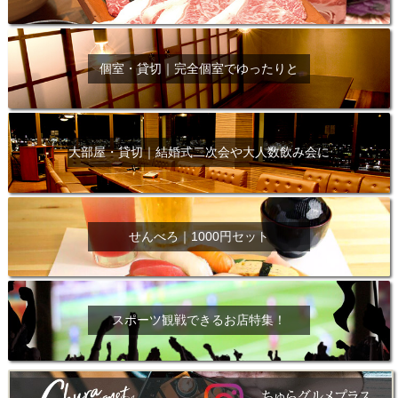
個室・貸切｜完全個室でゆったりと
大部屋・貸切｜結婚式二次会や大人数飲み会に
せんべろ｜1000円セット
スポーツ観戦できるお店特集！