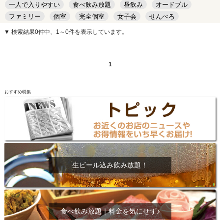
一人で入りやすい
食べ飲み放題
昼飲み
オードブル
ファミリー
個室
完全個室
女子会
せんべろ
キッズルーム
安い
デート
▼ 検索結果0件中、1～0件を表示しています。
1
おすすめ特集
生ビール込み飲み放題！
食べ飲み放題｜料金を気にせず♪