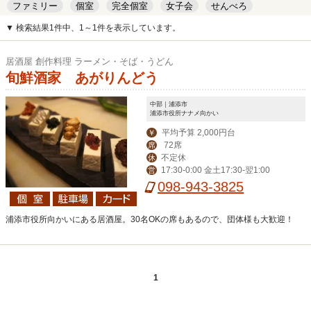
ファミリー
個室
完全個室
女子会
せんべろ
キッズルーム
安い
デート
▼ 検索結果1件中、1～1件を表示しています。
居酒屋 創作料理 ラーメン・そば・うどん
旬鮮酒家 あがりんどう
中部｜浦添市
浦添市役所ナナメ向かい
平均予算 2,000円台
￥
72席
席
不定休
休
17:30-0:00 金土17:30-翌1:00
営
098-943-3825
浦添市役所向かいにある居酒屋。30名OKの席もあるので、団体様も大歓迎！
1