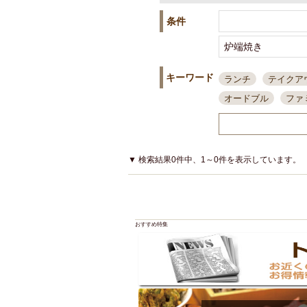
条件
キーワード
ランチ
テイクア
オードブル
ファ
スポーツ観戦
島
接待・会食
ちょ
結婚式二次会
朝
▼ 検索結果0件中、1～0件を表示しています。
夜10時以降入店可
貸切可
大部屋20
カード可
厳選日
おすすめ特集
3000円台コース
アサヒスーパードラ
大部屋50名以上～
ハッピーアワー