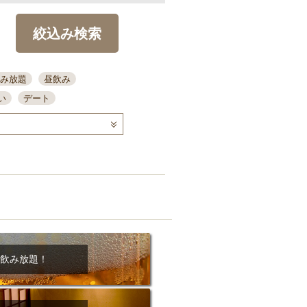
絞込み検索
み放題
昼飲み
い
デート
コース
ディナー
念日
泡盛
喫煙可
ーキ
歓迎会
宴会
部屋30名
カウンター
カクテル
送別会
ビ
飲み会
掘りごたつ
クーポン
結納・顔会わせ
飲み放題！
全面禁煙