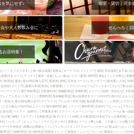
000円
肉の日
おもろまち駅周辺
オープンテラス
マトン・ラ
金を気にせず♪
個室・貸切｜完全
エビ
カレー
チャージ無し
牡蠣
夜景・景色◎
夜12時以降
牧志駅周辺
ペット同伴
ビアガーデン
チーズ
天ぷら
ラ
スメ
沖縄そば
串揚げ
バレンタイン
立ち飲み
5000円以上
次会や大人数飲み会に
せんべろ｜10
理
石垣牛
アヒージョ
アサヒ
割烹
女性専用トイレあり
スペシャルディナー
ホルモン(もつ)
炭火焼
ペイディ（給料日）
インバル・イタリアンバール
食べ放題
動物カフェ＆バー
屋富祖地
るお店特集！
ジビエ
安里駅周辺
アジア・エスニック
熱燗
生け簀
獺祭
分煙
少人数貸切(15名以下から)
島野菜
しゃぶしゃぶ
パクチー
上）
一人で入りやすい
食べ飲み放題
昼飲み
オードブル
ファミリー
個室
完全個室
女子会
せ
み放題付きコース
電気ブラン
ディナー
エビスビール
接待・会食
ちょい飲み
ウェディング
コスパ最高
肉料理
58KACHA-SEA
模合
インスタ映え
バイ
座敷
キ
歓迎会
宴会
夜10時以降入店可
県産魚
焼鳥
忘年会コース
レモンサワー
観光客に人気
大部
昼宴会
イベリコ豚
山盛、メガ盛り
つけ麺
日本そば
冬
送別会
カード可
厳選日本酒
鮮魚
大衆酒場
ノンアルコールビール
ウィスキー
テレビ
飲み会
スーパードライ
県庁前駅周辺
大部屋40名
旭橋駅周辺
沖縄料理
スイーツ
結納・顔会わせ
大部屋
中華
お好み焼き・もんじゃ
オーガニック
プレミアムフライデー
プレミアムモルツ
貝づくし
燻製料理
美栄橋駅周辺
飲み放題付きコース3000円
肉の日
おもろま
レ
ランチバイキング
フルーツハイボール
飲み比べセット
首里
景・景色◎
夜12時以降入店可
サプライズ
アレルギー対応可能
牧志駅周辺
ペット同伴
ビアガー
イン
立ち飲み
5000円以上コース
地中海料理
鍋
ソファー
激辛料理
石垣牛
アヒージョ
アサヒ
鉄板焼き
幹事様特典
おばんざい
チーズタッカルビ
奥武山公園
)
炭火焼
ペイディ（給料日）
野菜巻き串
スクリーン
スペインバル・イタリアンバール
食べ放題
生け簀
獺祭
イタリアン
古島駅周辺
餃子
キリン
分煙
少人数貸切(15名以下から)
島野菜
しゃ
定メニュー
春限定メニュー
フレンチ
夏限定メニュー
ENJOY 
SEA
バイキング（ビュッフェ）
マイク
サッポロ
昼宴会
イベリコ豚
山盛、メガ盛り
つけ麺
日
駅周辺
シードル
那覇空港駅周辺
儀保駅周辺
イデー
牛串焼き
綺麗orお洒落なトイレ
ランチバイキング
フルーツハイボール
飲み比べセット
園駅周辺
小禄駅周辺
壺川駅周辺
秋限定メニュー
春限定メニュー
フレンチ
夏限定メニュー
ENJ