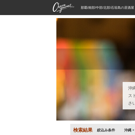
那覇/南部/中部/北部/石垣島の居酒
沖
ス
さ
検索結果
絞込み条件
沖縄