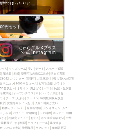
ム肉
洋食
個室でゆったりと
入店可
サプライズ
ーメン
時間無制飲み放題
コース
地中海料理
鍋
00円セット
入店１時間が安い
野菜巻き串
区
ジンギスカン
イタリアン
古島駅周辺
炉端焼き
ふぐ料理
んべろ
キッズルーム
安い
デート
スポーツ観戦
キング（ビュッフェ）
席
記念日
泡盛
喫煙可
結婚式二次会
朝まで営業
屋30名
カウンター
貸切可
大部屋20名
落ち着いた空間
限定メニュー
おでん
掘りごたつ
3000円台コース
ピザ
焼酎
カラオケ
50名以上～
オリオン
海ぶどう
パスタ
民謡・生演奏
牛串焼き
ち駅周辺
オープンテラス
マトン・ラム肉
洋食
駅周辺
やぎ料理
デン
チーズ
天ぷら
ラーメン
時間無制飲み放題
割烹
女性専用トイレあり
入店１時間が安い
駅周辺
小禄駅周辺
動物カフェ＆バー
屋富祖地区
ジンギスカン
カニ
ぶしゃぶ
パクチー
炉端焼き
ふぐ料理
ホッピー
焼肉
LUNCH 特集
造形集団
本そば
冬限定メニュー
おでん
市立病院前駅周辺
中華
首里駅周辺
やぎ料理
クラフトビール
鉄板焼き
OY LUNCH 特集
造形集団
ラクレット
赤嶺駅周辺