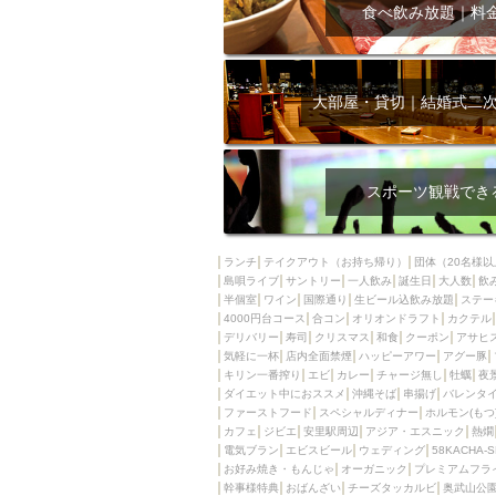
飲み放題付きコース3
食べ飲み放題｜料
キリン一番搾り
アレルギー対応可能
ダイエット中におス
大部屋・貸切｜結婚式二
ソファー
激辛料
ファーストフード
スクリーン
スペ
スポーツ観戦でき
カニ
カフェ
餃子
キリン
ランチ
テイクアウト（お持ち帰り）
団体（20名様以
島唄ライブ
サントリー
一人飲み
ホッピー
誕生日
大人数
焼肉
飲
半個室
ワイン
国際通り
生ビール込飲み放題
ステー
マイク
サッポロ
4000円台コース
合コン
オリオンドラフト
カクテル
デリバリー
寿司
クリスマス
和食
クーポン
アサヒ
市立病院前駅周辺
気軽に一杯
店内全面禁煙
ハッピーアワー
アグー豚
綺麗orお洒落なトイ
キリン一番搾り
エビ
カレー
チャージ無し
牡蠣
夜
ダイエット中におススメ
沖縄そば
串揚げ
バレンタ
クラフトビール
ファーストフード
スペシャルディナー
ホルモン(もつ
カフェ
ジビエ
安里駅周辺
アジア・エスニック
熱燗
壺川駅周辺
秋限
電気ブラン
エビスビール
ウェディング
58KACHA-
ラクレット
赤嶺
お好み焼き・もんじゃ
オーガニック
プレミアムフラ
幹事様特典
おばんざい
チーズタッカルビ
奥武山公