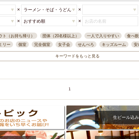
×
×
×
×
ウト（お持ち帰り）
団体（20名様以上）
一人で入りやすい
食べ飲
ミリー
個室
完全個室
女子会
せんべろ
キッズルーム
安
唄ライブ
サントリー
一人飲み
誕生日
大人数
飲み放題付き
キーワードをもっと見る
い飲み
コスパ最高
肉料理
模合
インスタ映え
座敷席
記
まで営業
半個室
ワイン
国際通り
生ビール込飲み放題
ステ
県産魚
焼鳥
忘年会コース
レモンサワー
観光客に人気
大
名
落ち着いた空間
4000円台コース
合コン
オリオンドラフト
1
本酒
鮮魚
大衆酒場
ノンアルコールビール
ウィスキー
テレ
ピザ
焼酎
カラオケ
デリバリー
寿司
クリスマス
和食
イ
県庁前駅周辺
大部屋40名
旭橋駅周辺
沖縄料理
スイーツ
生ビール込み
オリオン
海ぶどう
パスタ
民謡・生演奏
気軽に一杯
店内
アグー豚
プレミアムモルツ
貝づくし
燻製料理
美栄橋駅周辺