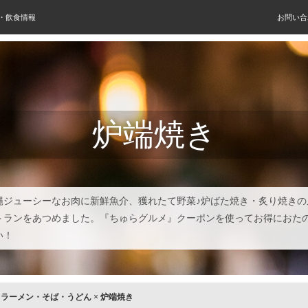
屋・飲食情報
お問い合
炉端焼き
縄ジューシーなお肉に新鮮魚介、獲れたて野菜♪炉ばた焼き・炙り焼きの
トランをあつめました。『ちゅらグルメ』クーポンを使ってお得におた
い！
×
ラーメン・そば・うどん
×
炉端焼き