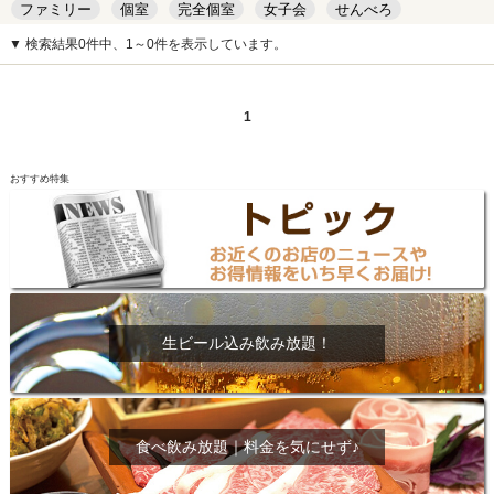
ファミリー
個室
完全個室
女子会
せんべろ
キッズルーム
安い
デート
▼ 検索結果0件中、1～0件を表示しています。
1
おすすめ特集
生ビール込み飲み放題！
食べ飲み放題｜料金を気にせず♪