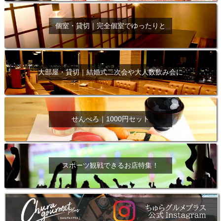
個室・貸切｜完全個室でゆったりと
大部屋・貸切｜結婚式二次会や大人数飲み会に
せんべろ｜1000円セット
スポーツ観戦できるお店特集！