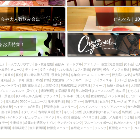
次会や大人数飲み会に
せんべろ｜10
るお店特集！
上）
一人で入りやすい
食べ飲み放題
昼飲み
オードブル
ファミリー
個室
完全個室
女子会
せ
み放題付きコース
ディナー
接待・会食
ちょい飲み
コスパ最高
肉料理
模合
インスタ映え
座敷
キ
歓迎会
宴会
夜10時以降入店可
県産魚
焼鳥
忘年会コース
レモンサワー
観光客に人気
大部
送別会
カード可
厳選日本酒
鮮魚
大衆酒場
ノンアルコールビール
ウィスキー
テレビ
飲み会
スーパードライ
県庁前駅周辺
大部屋40名
旭橋駅周辺
沖縄料理
スイーツ
結納・顔会わせ
大部屋
プレミアムモルツ
貝づくし
燻製料理
美栄橋駅周辺
飲み放題付きコース3000円
肉の日
おもろま
景・景色◎
夜12時以降入店可
サプライズ
アレルギー対応可能
牧志駅周辺
ペット同伴
ビアガー
イン
立ち飲み
5000円以上コース
地中海料理
鍋
ソファー
激辛料理
石垣牛
アヒージョ
アサヒ
)
炭火焼
ペイディ（給料日）
野菜巻き串
スクリーン
スペインバル・イタリアンバール
食べ放題
生け簀
獺祭
イタリアン
古島駅周辺
餃子
キリン
分煙
少人数貸切(15名以下から)
島野菜
しゃ
SEA
バイキング（ビュッフェ）
マイク
サッポロ
昼宴会
イベリコ豚
山盛、メガ盛り
つけ麺
日
イデー
牛串焼き
綺麗orお洒落なトイレ
ランチバイキング
フルーツハイボール
飲み比べセット
園駅周辺
小禄駅周辺
壺川駅周辺
秋限定メニュー
春限定メニュー
フレンチ
夏限定メニュー
ENJ