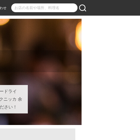
わせ
パードライ
クニッカ 余
ください！