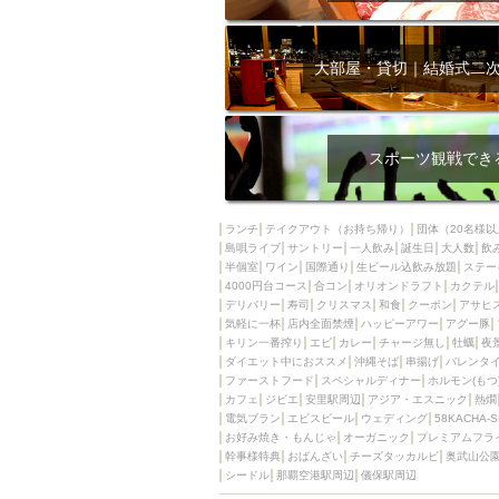
大部屋・貸切｜結婚式二
スポーツ観戦でき
ランチ
テイクアウト（お持ち帰り）
団体（20名様以
島唄ライブ
サントリー
一人飲み
誕生日
大人数
飲
半個室
ワイン
国際通り
生ビール込飲み放題
ステー
4000円台コース
合コン
オリオンドラフト
カクテル
デリバリー
寿司
クリスマス
和食
クーポン
アサヒ
気軽に一杯
店内全面禁煙
ハッピーアワー
アグー豚
キリン一番搾り
エビ
カレー
チャージ無し
牡蠣
夜
ダイエット中におススメ
沖縄そば
串揚げ
バレンタ
ファーストフード
スペシャルディナー
ホルモン(もつ
カフェ
ジビエ
安里駅周辺
アジア・エスニック
熱燗
電気ブラン
エビスビール
ウェディング
58KACHA-
お好み焼き・もんじゃ
オーガニック
プレミアムフラ
幹事様特典
おばんざい
チーズタッカルビ
奥武山公
シードル
那覇空港駅周辺
儀保駅周辺