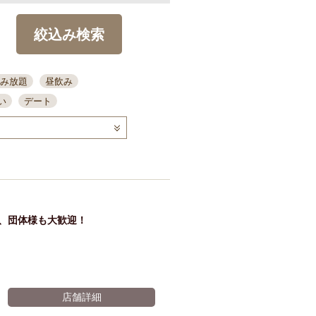
絞込み検索
み放題
昼飲み
い
デート
コース
ディナー
念日
泡盛
喫煙可
ーキ
歓迎会
宴会
部屋30名
カウンター
カクテル
送別会
で、団体様も大歓迎！
ビ
飲み会
掘りごたつ
クーポン
結納・顔会わせ
全面禁煙
店舗詳細