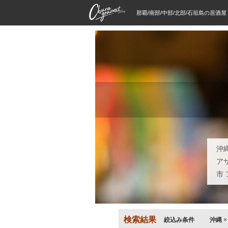
那覇/南部/中部/北部/石垣島の居酒
沖
ア
市
検索結果
絞込み条件
沖縄