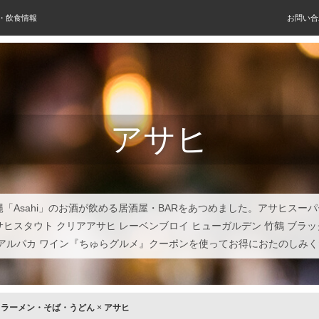
屋・飲食情報
お問い合
アサヒ
縄「Asahi」のお酒が飲める居酒屋・BARをあつめました。アサヒスー
サヒスタウト クリアアサヒ レーベンブロイ ヒューガルデン 竹鶴 ブラッ
 アルパカ ワイン『ちゅらグルメ』クーポンを使ってお得におたのしみ
×
ラーメン・そば・うどん
×
アサヒ