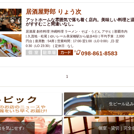
000円
肉の日
おもろまち駅周辺
オープンテラス
マトン・ラ
エビ
カレー
チャージ無し
牡蠣
夜景・景色◎
夜12時以降
居酒屋野郎 りょう次
牧志駅周辺
ペット同伴
ビアガーデン
チーズ
天ぷら
ラ
アットホームな雰囲気で落ち着く店内。美味しい料理と
がすすむこと間違いなし。
スメ
沖縄そば
串揚げ
バレンタイン
立ち飲み
5000円以上
居酒屋 創作料理 沖縄料理 ラーメン・そば・うどん アサヒ | 那覇市内
理
石垣牛
アヒージョ
アサヒ
割烹
女性専用トイレあり
| 久茂地・松尾 | ゆいレール美栄橋駅から徒歩4分 | 平均予算 : 2,000
円台 | 座席数 : 54席 | 営業時間 : 17:00-翌1:00（LO 0:00）,日-翌
スペシャルディナー
ホルモン(もつ)
炭火焼
ペイディ（給料日）
0:30（LO 23:30） | 定休日 : なし
インバル・イタリアンバール
食べ放題
動物カフェ＆バー
屋富祖地
098-861-8583
ジビエ
安里駅周辺
アジア・エスニック
熱燗
生け簀
獺祭
分煙
少人数貸切(15名以下から)
島野菜
しゃぶしゃぶ
パクチー
電気ブラン
エビスビール
ウェディング
58KACHA-SEA
バイ
1
昼宴会
イベリコ豚
山盛、メガ盛り
つけ麺
日本そば
冬
中華
お好み焼き・もんじゃ
オーガニック
プレミアムフライデー
レ
ランチバイキング
フルーツハイボール
飲み比べセット
首里
生ビール込み
鉄板焼き
幹事様特典
おばんざい
チーズタッカルビ
奥武山公園
定メニュー
春限定メニュー
フレンチ
夏限定メニュー
ENJOY 
駅周辺
シードル
那覇空港駅周辺
儀保駅周辺
金を気にせず♪
個室・貸切｜完全