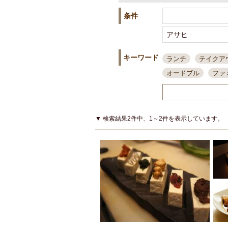
条件
キーワード
ランチ
テイクア
オードブル
ファ
スポーツ観戦
島
接待・会食
ちょ
結婚式二次会
朝
▼ 検索結果2件中、1～2件を表示しています。
夜10時以降入店可
貸切可
大部屋20
カード可
厳選日
3000円台コース
アサヒスーパードラ
大部屋50名以上～
ハッピーアワー