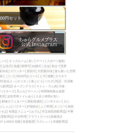
00円セット
んべろ
キッズルーム
安い
デート
スポーツ観戦
席
記念日
泡盛
喫煙可
結婚式二次会
朝まで営業
屋30名
カウンター
貸切可
大部屋20名
落ち着いた空間
掘りごたつ
3000円台コース
ピザ
焼酎
カラオケ
50名以上～
オリオン
海ぶどう
パスタ
民謡・生演奏
ち駅周辺
オープンテラス
マトン・ラム肉
洋食
デン
チーズ
天ぷら
ラーメン
時間無制飲み放題
割烹
女性専用トイレあり
入店１時間が安い
動物カフェ＆バー
屋富祖地区
ジンギスカン
カニ
ぶしゃぶ
パクチー
炉端焼き
ふぐ料理
ホッピー
焼肉
本そば
冬限定メニュー
おでん
市立病院前駅周辺
中華
首里駅周辺
やぎ料理
クラフトビール
鉄板焼き
OY LUNCH 特集
造形集団
ラクレット
赤嶺駅周辺