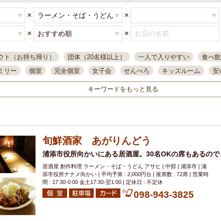
×
×
×
×
ウト（お持ち帰り）
団体（20名様以上）
一人で入りやすい
食べ飲
ミリー
個室
完全個室
女子会
せんべろ
キッズルーム
安
唄ライブ
サントリー
一人飲み
誕生日
大人数
飲み放題付き
キーワードをもっと見る
い飲み
コスパ最高
肉料理
模合
インスタ映え
座敷席
記
まで営業
半個室
ワイン
国際通り
生ビール込飲み放題
ステ
県産魚
焼鳥
忘年会コース
レモンサワー
観光客に人気
大
旬鮮酒家 あがりんどう
名
落ち着いた空間
4000円台コース
合コン
オリオンドラフト
本酒
鮮魚
浦添市役所向かいにある居酒屋。30名OKの席もあるの
大衆酒場
ノンアルコールビール
ウィスキー
テレ
居酒屋 創作料理 ラーメン・そば・うどん アサヒ | 中部 | 浦添市 | 浦
ピザ
焼酎
カラオケ
デリバリー
寿司
クリスマス
和食
添市役所ナナメ向かい | 平均予算 : 2,000円台 | 座席数 : 72席 | 営業時
イ
県庁前駅周辺
大部屋40名
旭橋駅周辺
沖縄料理
スイーツ
間 : 17:30-0:00 金土17:30-翌1:00 | 定休日 : 不定休
098-943-3825
オリオン
海ぶどう
パスタ
民謡・生演奏
気軽に一杯
店内
アグー豚
プレミアムモルツ
貝づくし
燻製料理
美栄橋駅周辺