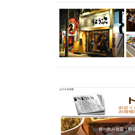
飲み放題付きコース3
キリン一番搾り
アレルギー対応可能
ダイエット中におス
ソファー
激辛料
ファーストフード
スクリーン
スペ
カニ
カフェ
餃子
キリン
ホッピー
焼肉
マイク
サッポロ
おすすめ特集
市立病院前駅周辺
綺麗orお洒落なトイ
クラフトビール
壺川駅周辺
秋限
ラクレット
赤嶺
食べ飲み放題｜料