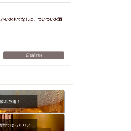
ム肉
洋食
入店可
サプライズ
ーメン
時間無制飲み放題
温かいおもてなしに、ついついお酒
コース
地中海料理
鍋
入店１時間が安い
野菜巻き串
区
ジンギスカン
店舗詳細
イタリアン
古島駅周辺
炉端焼き
ふぐ料理
キング（ビュッフェ）
限定メニュー
おでん
牛串焼き
駅周辺
やぎ料理
飲み放題！
駅周辺
小禄駅周辺
LUNCH 特集
造形集団
個室でゆったりと