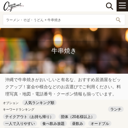
ラーメン・そば・うどん × 牛串焼き
牛串焼き
沖縄で牛串焼きがおいしいと有名な、おすすめ居酒屋をピッ
クアップ！宴会や模合などのお店選びでご利用ください。料
理写真・地図・電話番号・クーポン情報も揃っています。
人気ランキング順
オプション
ランチ
キーワードランキング
テイクアウト（お持ち帰り）
団体（20名様以上）
一人で入りやすい
食べ飲み放題
昼飲み
オードブル