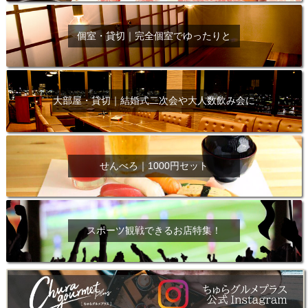
個室・貸切｜完全個室でゆったりと
大部屋・貸切｜結婚式二次会や大人数飲み会に
せんべろ｜1000円セット
スポーツ観戦できるお店特集！