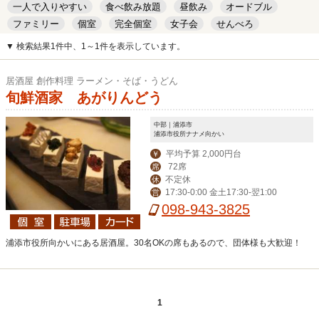
一人で入りやすい
食べ飲み放題
昼飲み
オードブル
ファミリー
個室
完全個室
女子会
せんべろ
キッズルーム
安い
デート
▼ 検索結果1件中、1～1件を表示しています。
居酒屋 創作料理 ラーメン・そば・うどん
旬鮮酒家 あがりんどう
中部｜浦添市
浦添市役所ナナメ向かい
平均予算 2,000円台
￥
72席
席
不定休
休
17:30-0:00 金土17:30-翌1:00
営
098-943-3825
浦添市役所向かいにある居酒屋。30名OKの席もあるので、団体様も大歓迎！
1