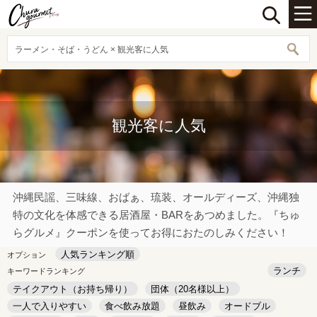
ラーメン・そば・うどん × 観光客に人気
観光客に人気
沖縄民謡、三味線、おばぁ、琉装、オールディーズ、沖縄独
特の文化を体感できる居酒屋・BARをあつめました。『ちゅ
らグルメ』クーポンを使ってお得におたのしみください！
人気ランキング順
オプション
ランチ
キーワードランキング
テイクアウト（お持ち帰り）
団体（20名様以上）
一人で入りやすい
食べ飲み放題
昼飲み
オードブル