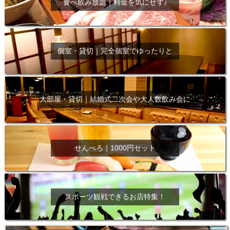
食べ飲み放題｜料金を気にせず♪
個室・貸切｜完全個室でゆったりと
大部屋・貸切｜結婚式二次会や大人数飲み会に
せんべろ｜1000円セット
スポーツ観戦できるお店特集！