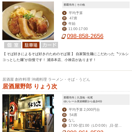
那覇市内｜その他
平均予算
￥
47席
席
年始
休
11:00-17:00
営
098-858-2656
【 そば好きによるそば好きのためのそば屋 】 自家製生麺にこだわった〝ツルシ
コっとした麺”が自慢です！ 浦添本店、小禄店があります！
居酒屋 創作料理 沖縄料理 ラーメン・そば・うどん
居酒屋野郎 りょう次
那覇市内｜久茂地・松尾
ゆいレール美栄橋駅から徒歩4分
平均予算 2,000円台
￥
54席
席
なし
休
17:00-翌1:00（LO 0:00）,日-翌0:
営
30（LO 23:30）