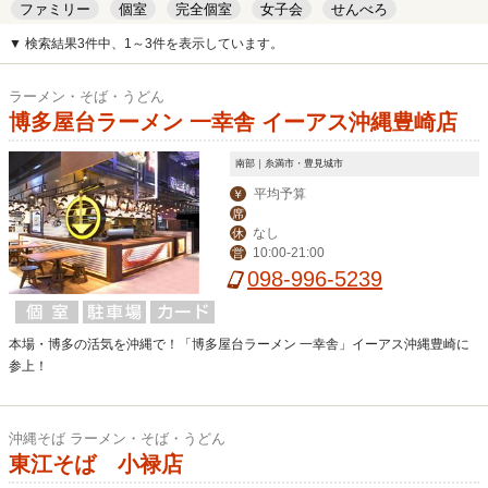
ファミリー
個室
完全個室
女子会
せんべろ
キッズルーム
安い
デート
▼ 検索結果3件中、1～3件を表示しています。
ラーメン・そば・うどん
博多屋台ラーメン 一幸舎 イーアス沖縄豊崎店
南部｜糸満市・豊見城市
平均予算
￥
席
なし
休
10:00-21:00
営
098-996-5239
本場・博多の活気を沖縄で！「博多屋台ラーメン 一幸舎」イーアス沖縄豊崎に
参上！
沖縄そば ラーメン・そば・うどん
東江そば 小禄店