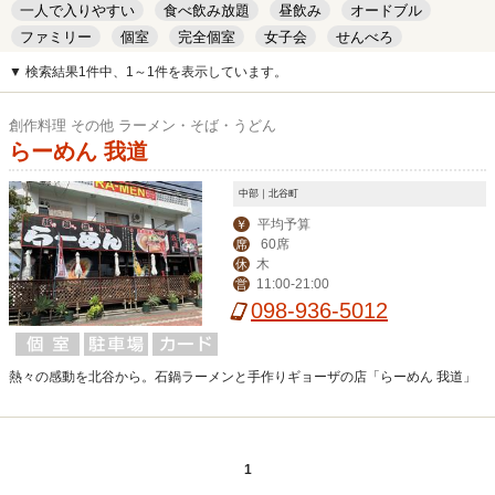
一人で入りやすい
食べ飲み放題
昼飲み
オードブル
ファミリー
個室
完全個室
女子会
せんべろ
キッズルーム
安い
デート
▼ 検索結果1件中、1～1件を表示しています。
創作料理 その他 ラーメン・そば・うどん
らーめん 我道
中部｜北谷町
平均予算
￥
60席
席
木
休
11:00-21:00
営
098-936-5012
熱々の感動を北谷から。石鍋ラーメンと手作りギョーザの店「らーめん 我道」
1