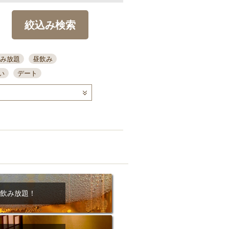
絞込み検索
み放題
昼飲み
い
デート
コース
ディナー
念日
泡盛
喫煙可
ーキ
歓迎会
宴会
部屋30名
カウンター
カクテル
送別会
ビ
飲み会
掘りごたつ
クーポン
結納・顔会わせ
飲み放題！
全面禁煙