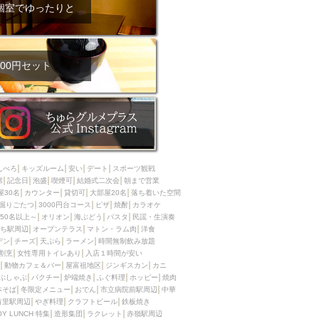
ム肉
洋食
個室でゆったりと
入店可
サプライズ
ーメン
時間無制飲み放題
コース
地中海料理
鍋
00円セット
入店１時間が安い
野菜巻き串
区
ジンギスカン
イタリアン
古島駅周辺
炉端焼き
ふぐ料理
んべろ
キッズルーム
安い
デート
スポーツ観戦
キング（ビュッフェ）
席
記念日
泡盛
喫煙可
結婚式二次会
朝まで営業
屋30名
カウンター
貸切可
大部屋20名
落ち着いた空間
限定メニュー
おでん
掘りごたつ
3000円台コース
ピザ
焼酎
カラオケ
50名以上～
オリオン
海ぶどう
パスタ
民謡・生演奏
牛串焼き
ち駅周辺
オープンテラス
マトン・ラム肉
洋食
駅周辺
やぎ料理
デン
チーズ
天ぷら
ラーメン
時間無制飲み放題
割烹
女性専用トイレあり
入店１時間が安い
駅周辺
小禄駅周辺
動物カフェ＆バー
屋富祖地区
ジンギスカン
カニ
ぶしゃぶ
パクチー
炉端焼き
ふぐ料理
ホッピー
焼肉
LUNCH 特集
造形集団
本そば
冬限定メニュー
おでん
市立病院前駅周辺
中華
首里駅周辺
やぎ料理
クラフトビール
鉄板焼き
OY LUNCH 特集
造形集団
ラクレット
赤嶺駅周辺