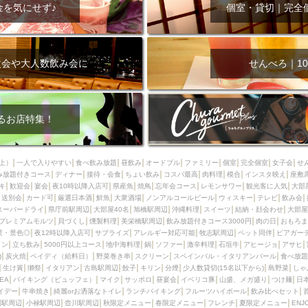
000円
肉の日
おもろまち駅周辺
オープンテラス
マトン・ラ
金を気にせず♪
個室・貸切｜完全
エビ
カレー
チャージ無し
牡蠣
夜景・景色◎
夜12時以降
牧志駅周辺
ペット同伴
ビアガーデン
チーズ
天ぷら
ラ
スメ
沖縄そば
串揚げ
バレンタイン
立ち飲み
5000円以上
次会や大人数飲み会に
せんべろ｜10
理
石垣牛
アヒージョ
アサヒ
割烹
女性専用トイレあり
スペシャルディナー
ホルモン(もつ)
炭火焼
ペイディ（給料日）
インバル・イタリアンバール
食べ放題
動物カフェ＆バー
屋富祖地
るお店特集！
ジビエ
安里駅周辺
アジア・エスニック
熱燗
生け簀
獺祭
分煙
少人数貸切(15名以下から)
島野菜
しゃぶしゃぶ
パクチー
上）
一人で入りやすい
食べ飲み放題
昼飲み
オードブル
ファミリー
個室
完全個室
女子会
せ
み放題付きコース
電気ブラン
ディナー
エビスビール
接待・会食
ちょい飲み
ウェディング
コスパ最高
肉料理
58KACHA-SEA
模合
インスタ映え
バイ
座敷
キ
歓迎会
宴会
夜10時以降入店可
県産魚
焼鳥
忘年会コース
レモンサワー
観光客に人気
大部
昼宴会
イベリコ豚
山盛、メガ盛り
つけ麺
日本そば
冬
送別会
カード可
厳選日本酒
鮮魚
大衆酒場
ノンアルコールビール
ウィスキー
テレビ
飲み会
スーパードライ
県庁前駅周辺
大部屋40名
旭橋駅周辺
沖縄料理
スイーツ
結納・顔会わせ
大部屋
中華
お好み焼き・もんじゃ
オーガニック
プレミアムフライデー
プレミアムモルツ
貝づくし
燻製料理
美栄橋駅周辺
飲み放題付きコース3000円
肉の日
おもろま
レ
ランチバイキング
フルーツハイボール
飲み比べセット
首里
景・景色◎
夜12時以降入店可
サプライズ
アレルギー対応可能
牧志駅周辺
ペット同伴
ビアガー
イン
立ち飲み
5000円以上コース
地中海料理
鍋
ソファー
激辛料理
石垣牛
アヒージョ
アサヒ
鉄板焼き
幹事様特典
おばんざい
チーズタッカルビ
奥武山公園
)
炭火焼
ペイディ（給料日）
野菜巻き串
スクリーン
スペインバル・イタリアンバール
食べ放題
生け簀
獺祭
イタリアン
古島駅周辺
餃子
キリン
分煙
少人数貸切(15名以下から)
島野菜
しゃ
定メニュー
春限定メニュー
フレンチ
夏限定メニュー
ENJOY 
SEA
バイキング（ビュッフェ）
マイク
サッポロ
昼宴会
イベリコ豚
山盛、メガ盛り
つけ麺
日
駅周辺
シードル
那覇空港駅周辺
儀保駅周辺
イデー
牛串焼き
綺麗orお洒落なトイレ
ランチバイキング
フルーツハイボール
飲み比べセット
園駅周辺
小禄駅周辺
壺川駅周辺
秋限定メニュー
春限定メニュー
フレンチ
夏限定メニュー
ENJ