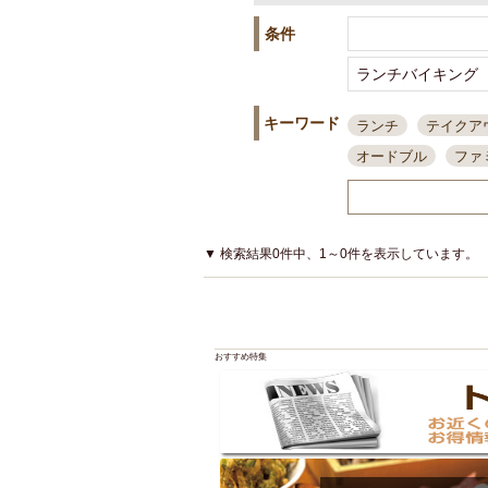
条件
キーワード
ランチ
テイクア
オードブル
ファ
スポーツ観戦
島
接待・会食
ちょ
結婚式二次会
朝
▼ 検索結果0件中、1～0件を表示しています。
夜10時以降入店可
貸切可
大部屋20
カード可
厳選日
おすすめ特集
3000円台コース
アサヒスーパードラ
大部屋50名以上～
ハッピーアワー