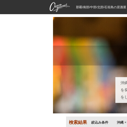
那覇/南部/中部/北部/石垣島の居酒
沖
を
を
検索結果
絞込み条件
沖縄