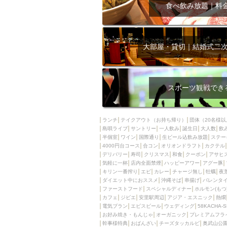
飲み放題付きコース3
食べ飲み放題｜料
キリン一番搾り
アレルギー対応可能
ダイエット中におス
大部屋・貸切｜結婚式二
ソファー
激辛料
ファーストフード
スクリーン
スペ
スポーツ観戦でき
カニ
カフェ
餃子
キリン
ランチ
テイクアウト（お持ち帰り）
団体（20名様以
島唄ライブ
サントリー
一人飲み
ホッピー
誕生日
大人数
焼肉
飲
半個室
ワイン
国際通り
生ビール込飲み放題
ステー
マイク
サッポロ
4000円台コース
合コン
オリオンドラフト
カクテル
デリバリー
寿司
クリスマス
和食
クーポン
アサヒ
市立病院前駅周辺
気軽に一杯
店内全面禁煙
ハッピーアワー
アグー豚
綺麗orお洒落なトイ
キリン一番搾り
エビ
カレー
チャージ無し
牡蠣
夜
ダイエット中におススメ
沖縄そば
串揚げ
バレンタ
クラフトビール
ファーストフード
スペシャルディナー
ホルモン(もつ
カフェ
ジビエ
安里駅周辺
アジア・エスニック
熱燗
壺川駅周辺
秋限
電気ブラン
エビスビール
ウェディング
58KACHA-
ラクレット
赤嶺
お好み焼き・もんじゃ
オーガニック
プレミアムフラ
幹事様特典
おばんざい
チーズタッカルビ
奥武山公