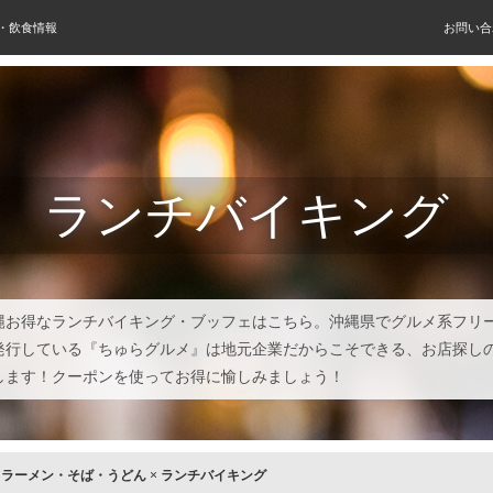
屋・飲食情報
お問い合
ランチバイキング
縄お得なランチバイキング・ブッフェはこちら。沖縄県でグルメ系フリ
発行している『ちゅらグルメ』は地元企業だからこそできる、お店探し
します！クーポンを使ってお得に愉しみましょう！
×
ラーメン・そば・うどん
×
ランチバイキング