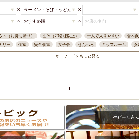
×
×
×
×
ウト（お持ち帰り）
団体（20名様以上）
一人で入りやすい
食べ飲
ミリー
個室
完全個室
女子会
せんべろ
キッズルーム
安
唄ライブ
サントリー
一人飲み
誕生日
大人数
飲み放題付き
キーワードをもっと見る
い飲み
コスパ最高
肉料理
模合
インスタ映え
座敷席
記
まで営業
半個室
ワイン
国際通り
生ビール込飲み放題
ステ
県産魚
焼鳥
忘年会コース
レモンサワー
観光客に人気
大
名
落ち着いた空間
4000円台コース
合コン
オリオンドラフト
1
本酒
鮮魚
大衆酒場
ノンアルコールビール
ウィスキー
テレ
ピザ
焼酎
カラオケ
デリバリー
寿司
クリスマス
和食
イ
県庁前駅周辺
大部屋40名
旭橋駅周辺
沖縄料理
スイーツ
生ビール込み
オリオン
海ぶどう
パスタ
民謡・生演奏
気軽に一杯
店内
アグー豚
プレミアムモルツ
貝づくし
燻製料理
美栄橋駅周辺