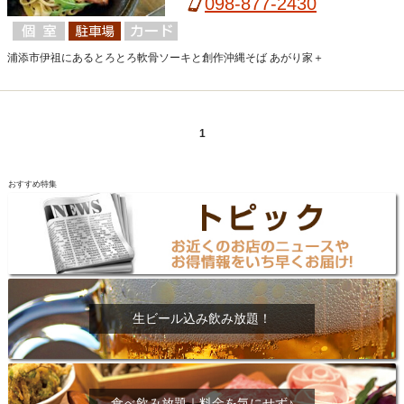
098-877-2430
浦添市伊祖にあるとろとろ軟骨ソーキと創作沖縄そば あがり家＋
1
おすすめ特集
生ビール込み飲み放題！
食べ飲み放題｜料金を気にせず♪