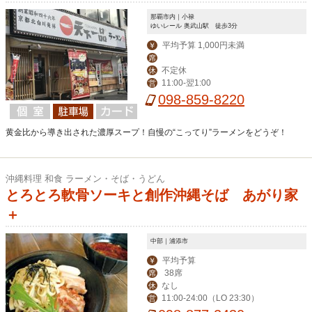
那覇市内｜小禄
ゆいレール 奥武山駅 徒歩3分
平均予算 1,000円未満
￥
席
不定休
休
11:00-翌1:00
営
098-859-8220
黄金比から導き出された濃厚スープ！自慢の“こってり”ラーメンをどうぞ！
沖縄料理 和食 ラーメン・そば・うどん
とろとろ軟骨ソーキと創作沖縄そば あがり家
＋
中部｜浦添市
平均予算
￥
38席
席
なし
休
11:00-24:00（LO 23:30）
営