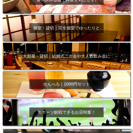
個室・貸切｜完全個室でゆったりと
大部屋・貸切｜結婚式二次会や大人数飲み会に
せんべろ｜1000円セット
スポーツ観戦できるお店特集！