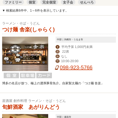
ファミリー
個室
完全個室
女子会
せんべろ
キッズルーム
安い
デート
▼ 検索結果6件中、1～6件を表示しています。
ラーメン・そば・うどん
つけ麺 舎楽(しゃらく)
中部｜沖縄市・うるま市
平均予算 1,000円未満
￥
22席
席
なし
休
10:00-20:00
営
098-923-5766
博多の名店が放つ、極上の濃厚豚骨魚介。自家製太麺の「つけ麺 舎楽」
居酒屋 創作料理 ラーメン・そば・うどん
旬鮮酒家 あがりんどう
中部｜浦添市