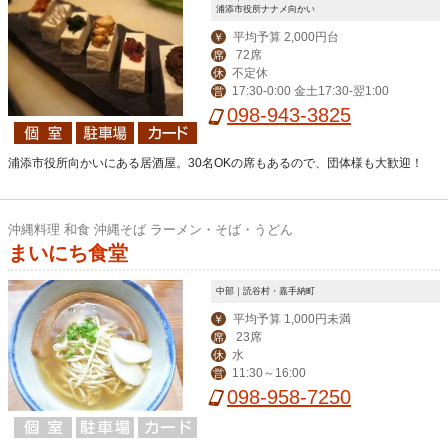
浦添市役所ナナメ向かい
平均予算 2,000円台
￥
72席
席
不定休
休
17:30-0:00 金土17:30-翌1:00
営
098-943-3825
浦添市役所向かいにある居酒屋。30名OKの席もあるので、団体様も大歓迎！
沖縄料理 和食 沖縄そば ラーメン・そば・うどん
まいにち食堂
中部｜読谷村・嘉手納町
平均予算 1,000円未満
￥
23席
席
水
休
11:30～16:00
営
098-958-7250