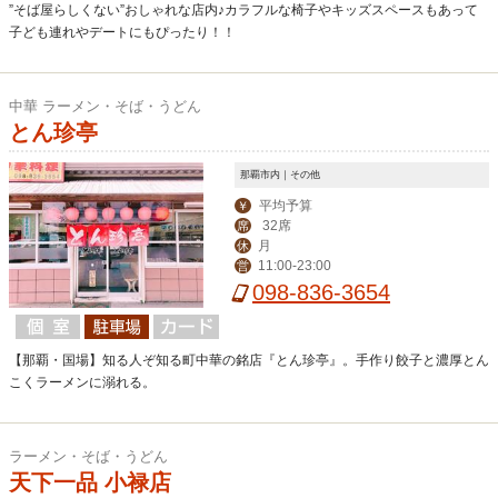
”そば屋らしくない”おしゃれな店内♪カラフルな椅子やキッズスペースもあって
子ども連れやデートにもぴったり！！
中華 ラーメン・そば・うどん
とん珍亭
那覇市内｜その他
平均予算
￥
32席
席
月
休
11:00-23:00
営
098-836-3654
【那覇・国場】知る人ぞ知る町中華の銘店『とん珍亭』。手作り餃子と濃厚とん
こくラーメンに溺れる。
ラーメン・そば・うどん
天下一品 小禄店