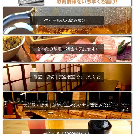
生ビール込み飲み放題！
食べ飲み放題｜料金を気にせず♪
個室・貸切｜完全個室でゆったりと
大部屋・貸切｜結婚式二次会や大人数飲み会に
せんべろ｜1000円セット