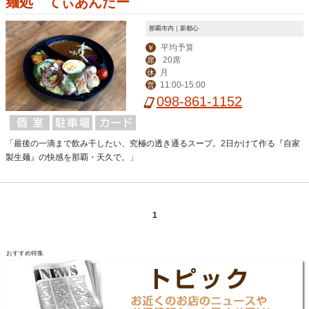
麺処 てぃあんだー
那覇市内｜新都心
平均予算
￥
20席
席
月
休
11:00-15:00
営
098-861-1152
「最後の一滴まで飲み干したい、究極の透き通るスープ。2日かけて作る『自家
製生麺』の快感を那覇・天久で。」
1
おすすめ特集