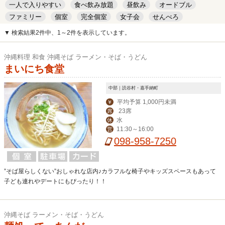
一人で入りやすい
食べ飲み放題
昼飲み
オードブル
ファミリー
個室
完全個室
女子会
せんべろ
キッズルーム
安い
デート
▼ 検索結果2件中、1～2件を表示しています。
沖縄料理 和食 沖縄そば ラーメン・そば・うどん
まいにち食堂
中部｜読谷村・嘉手納町
平均予算 1,000円未満
￥
23席
席
水
休
11:30～16:00
営
098-958-7250
”そば屋らしくない”おしゃれな店内♪カラフルな椅子やキッズスペースもあって
子ども連れやデートにもぴったり！！
沖縄そば ラーメン・そば・うどん