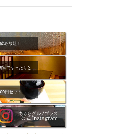
ム肉
洋食
入店可
サプライズ
ーメン
時間無制飲み放題
コース
地中海料理
鍋
入店１時間が安い
野菜巻き串
飲み放題！
区
ジンギスカン
イタリアン
古島駅周辺
個室でゆったりと
炉端焼き
ふぐ料理
キング（ビュッフェ）
限定メニュー
おでん
00円セット
牛串焼き
駅周辺
やぎ料理
駅周辺
小禄駅周辺
LUNCH 特集
造形集団