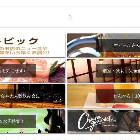
000円
肉の日
おもろまち駅周辺
オープンテラス
マトン・ラ
エビ
カレー
チャージ無し
牡蠣
夜景・景色◎
夜12時以降
1
牧志駅周辺
ペット同伴
ビアガーデン
チーズ
天ぷら
ラ
スメ
沖縄そば
串揚げ
バレンタイン
立ち飲み
5000円以上
理
石垣牛
アヒージョ
アサヒ
割烹
女性専用トイレあり
スペシャルディナー
ホルモン(もつ)
炭火焼
ペイディ（給料日）
生ビール込み
インバル・イタリアンバール
食べ放題
動物カフェ＆バー
屋富祖地
ジビエ
安里駅周辺
アジア・エスニック
熱燗
生け簀
獺祭
金を気にせず♪
個室・貸切｜完全
分煙
少人数貸切(15名以下から)
島野菜
しゃぶしゃぶ
パクチー
電気ブラン
エビスビール
ウェディング
58KACHA-SEA
バイ
昼宴会
イベリコ豚
山盛、メガ盛り
つけ麺
日本そば
冬
次会や大人数飲み会に
せんべろ｜10
中華
お好み焼き・もんじゃ
オーガニック
プレミアムフライデー
レ
ランチバイキング
フルーツハイボール
飲み比べセット
首里
鉄板焼き
幹事様特典
おばんざい
チーズタッカルビ
奥武山公園
るお店特集！
定メニュー
春限定メニュー
フレンチ
夏限定メニュー
ENJOY 
駅周辺
シードル
那覇空港駅周辺
儀保駅周辺