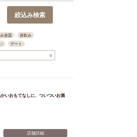
絞込み検索
み放題
昼飲み
い
デート
コース
ディナー
念日
泡盛
喫煙可
ーキ
歓迎会
宴会
部屋30名
カウンター
カクテル
送別会
温かいおもてなしに、ついついお酒
ビ
飲み会
掘りごたつ
クーポン
結納・顔会わせ
全面禁煙
店舗詳細