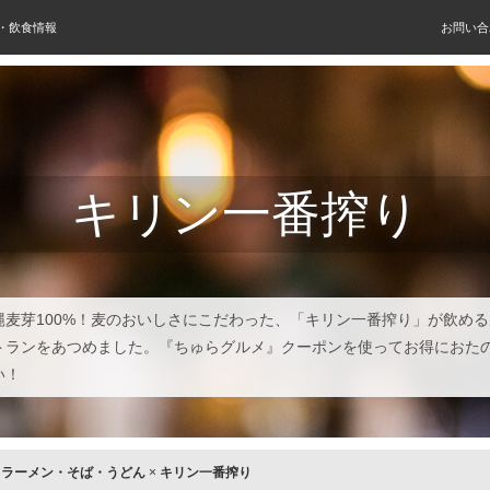
屋・飲食情報
お問い合
キリン一番搾り
縄麦芽100%！麦のおいしさにこだわった、「キリン一番搾り」が飲め
トランをあつめました。『ちゅらグルメ』クーポンを使ってお得におた
い！
×
ラーメン・そば・うどん
×
キリン一番搾り