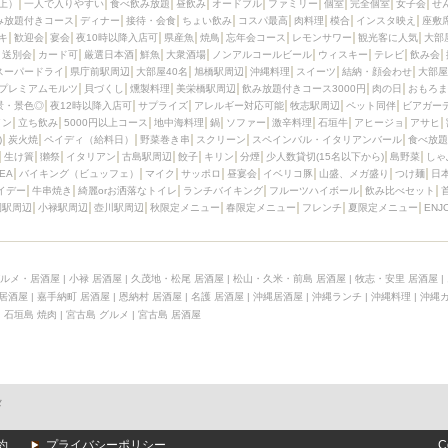
上）
一人で入りやすい
食べ飲み放題
昼飲み
オードブル
ファミリー
個室
完全個室
女子会
せ
み放題付きコース
ディナー
接待・会食
ちょい飲み
コスパ最高
肉料理
模合
インスタ映え
座敷
キ
歓迎会
宴会
夜10時以降入店可
県産魚
焼鳥
忘年会コース
レモンサワー
観光客に人気
大部
送別会
カード可
厳選日本酒
鮮魚
大衆酒場
ノンアルコールビール
ウィスキー
テレビ
飲み会
スーパードライ
県庁前駅周辺
大部屋40名
旭橋駅周辺
沖縄料理
スイーツ
結納・顔会わせ
大部屋
プレミアムモルツ
貝づくし
燻製料理
美栄橋駅周辺
飲み放題付きコース3000円
肉の日
おもろま
景・景色◎
夜12時以降入店可
サプライズ
アレルギー対応可能
牧志駅周辺
ペット同伴
ビアガー
イン
立ち飲み
5000円以上コース
地中海料理
鍋
ソファー
激辛料理
石垣牛
アヒージョ
アサヒ
)
炭火焼
ペイディ（給料日）
野菜巻き串
スクリーン
スペインバル・イタリアンバール
食べ放題
生け簀
獺祭
イタリアン
古島駅周辺
餃子
キリン
分煙
少人数貸切(15名以下から)
島野菜
しゃ
SEA
バイキング（ビュッフェ）
マイク
サッポロ
昼宴会
イベリコ豚
山盛、メガ盛り
つけ麺
日
イデー
牛串焼き
綺麗orお洒落なトイレ
ランチバイキング
フルーツハイボール
飲み比べセット
園駅周辺
小禄駅周辺
壺川駅周辺
秋限定メニュー
春限定メニュー
フレンチ
夏限定メニュー
ENJ
ルメ・居酒屋
|
小禄 居酒屋
|
久茂地・松尾 居酒屋
|
松山・久米・前島 居酒屋
|
牧志・安里 居酒屋
|
 居酒屋
|
嘉手納町 居酒屋
|
恩納村 居酒屋
|
名護 居酒屋
|
沖縄居酒屋
|
沖縄ランチ
|
沖縄料理
|
沖縄
|
石垣島 焼肉
|
宮古島 グルメ
|
宮古島 居酒屋
メ
約
プライバシーポリシー
C