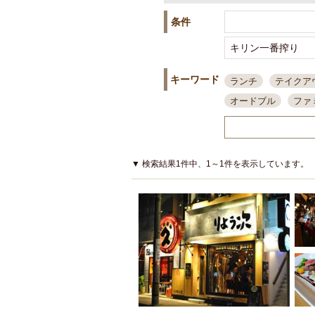
条件
キーワード
ランチ
テイクア
オードブル
ファ
スポーツ観戦
島
接待・会食
ちょ
結婚式二次会
朝
▼ 検索結果1件中、1～1件を表示しています。
夜10時以降入店可
貸切可
大部屋20
カード可
厳選日
3000円台コース
アサヒスーパードラ
大部屋50名以上～
ハッピーアワー