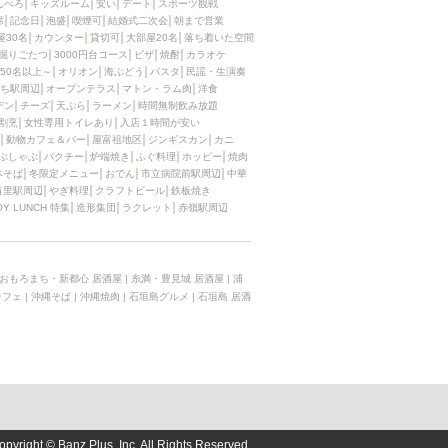
んべろ
キッズルーム
安い
デート
スポーツ観戦
席
記念日
泡盛
喫煙可
結婚式二次会
朝まで営業
屋30名
カウンター
貸切可
大部屋20名
落ち着いた空間
掘りごたつ
3000円台コース
ピザ
焼酎
カラオケ
50名以上～
オリオン
海ぶどう
パスタ
民謡・生演奏
ち駅周辺
オープンテラス
マトン・ラム肉
洋食
デン
チーズ
天ぷら
ラーメン
時間無制飲み放題
割烹
女性専用トイレあり
入店１時間が安い
動物カフェ＆バー
屋富祖地区
ジンギスカン
カニ
ぶしゃぶ
パクチー
炉端焼き
ふぐ料理
ホッピー
焼肉
本そば
冬限定メニュー
おでん
市立病院前駅周辺
中華
首里駅周辺
やぎ料理
クラフトビール
鉄板焼き
OY LUNCH 特集
造形集団
ラクレット
赤嶺駅周辺
おもろまち・新都心 居酒屋
|
糸満・豊見城 居酒屋
|
浦
カフェ
|
沖縄そば
|
沖縄焼肉
|
石垣島グルメ
|
石垣島 居酒
opyright © Banz Plus, Inc. All Rights Reserved.