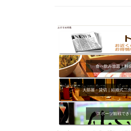
飲み放題付きコース3
キリン一番搾り
アレルギー対応可能
ダイエット中におス
おすすめ特集
ソファー
激辛料
ファーストフード
スクリーン
スペ
カニ
カフェ
食べ飲み放題｜料
餃子
キリン
ホッピー
焼肉
マイク
サッポロ
大部屋・貸切｜結婚式二
市立病院前駅周辺
綺麗orお洒落なトイ
クラフトビール
スポーツ観戦でき
壺川駅周辺
秋限
ラクレット
赤嶺