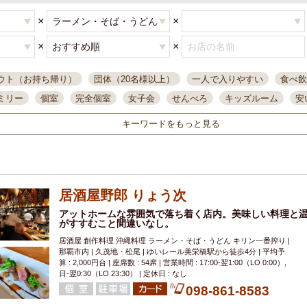
×
×
×
×
ウト（お持ち帰り）
団体（20名様以上）
一人で入りやすい
食べ飲
ミリー
個室
完全個室
女子会
せんべろ
キッズルーム
安
唄ライブ
サントリー
一人飲み
誕生日
大人数
飲み放題付き
キーワードをもっと見る
い飲み
コスパ最高
肉料理
模合
インスタ映え
座敷席
記
まで営業
半個室
ワイン
国際通り
生ビール込飲み放題
ステ
県産魚
焼鳥
忘年会コース
レモンサワー
観光客に人気
大
居酒屋野郎 りょう次
名
落ち着いた空間
4000円台コース
合コン
オリオンドラフト
本酒
鮮魚
アットホームな雰囲気で落ち着く店内。美味しい料理と
大衆酒場
ノンアルコールビール
ウィスキー
テレ
がすすむこと間違いなし。
ピザ
焼酎
カラオケ
デリバリー
寿司
クリスマス
和食
居酒屋 創作料理 沖縄料理 ラーメン・そば・うどん キリン一番搾り |
イ
県庁前駅周辺
大部屋40名
旭橋駅周辺
沖縄料理
スイーツ
那覇市内 | 久茂地・松尾 | ゆいレール美栄橋駅から徒歩4分 | 平均予
算 : 2,000円台 | 座席数 : 54席 | 営業時間 : 17:00-翌1:00（LO 0:00）,
オリオン
海ぶどう
パスタ
民謡・生演奏
気軽に一杯
店内
日-翌0:30（LO 23:30） | 定休日 : なし
098-861-8583
アグー豚
プレミアムモルツ
貝づくし
燻製料理
美栄橋駅周辺