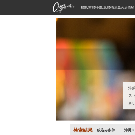
那覇/南部/中部/北部/石垣島の居酒
沖
ス
さ
検索結果
絞込み条件
沖縄