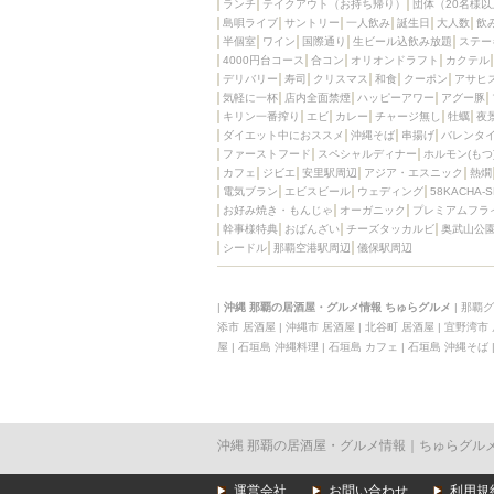
ランチ
テイクアウト（お持ち帰り）
団体（20名様以
島唄ライブ
サントリー
一人飲み
誕生日
大人数
飲
半個室
ワイン
国際通り
生ビール込飲み放題
ステー
4000円台コース
合コン
オリオンドラフト
カクテル
デリバリー
寿司
クリスマス
和食
クーポン
アサヒ
気軽に一杯
店内全面禁煙
ハッピーアワー
アグー豚
キリン一番搾り
エビ
カレー
チャージ無し
牡蠣
夜
ダイエット中におススメ
沖縄そば
串揚げ
バレンタ
ファーストフード
スペシャルディナー
ホルモン(もつ
カフェ
ジビエ
安里駅周辺
アジア・エスニック
熱燗
電気ブラン
エビスビール
ウェディング
58KACHA-
お好み焼き・もんじゃ
オーガニック
プレミアムフラ
幹事様特典
おばんざい
チーズタッカルビ
奥武山公
シードル
那覇空港駅周辺
儀保駅周辺
|
沖縄 那覇の居酒屋・グルメ情報 ちゅらグルメ
|
那覇グ
添市 居酒屋
|
沖縄市 居酒屋
|
北谷町 居酒屋
|
宜野湾市
屋
|
石垣島 沖縄料理
|
石垣島 カフェ
|
石垣島 沖縄そば
沖縄 那覇の居酒屋・グルメ情報｜ちゅらグル
運営会社
お問い合わせ
利用規