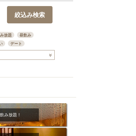
絞込み検索
み放題
昼飲み
い
デート
コース
ディナー
念日
泡盛
喫煙可
ーキ
歓迎会
宴会
部屋30名
カウンター
カクテル
送別会
ビ
飲み会
掘りごたつ
クーポン
結納・顔会わせ
飲み放題！
全面禁煙