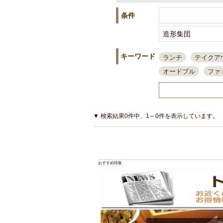
条件
キーワード
ランチ
テイクア
オードブル
ファ
スポーツ観戦
島
接待・会食
ちょ
結婚式二次会
朝
▼ 検索結果0件中、1～0件を表示しています。
夜10時以降入店可
貸切可
大部屋20
カード可
厳選日
おすすめ特集
3000円台コース
アサヒスーパードラ
大部屋50名以上～
ハッピーアワー