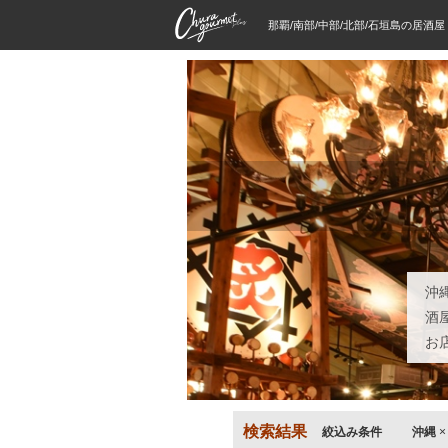
那覇/南部/中部/北部/石垣島の居酒
沖
酒
お
検索結果
絞込み条件
沖縄