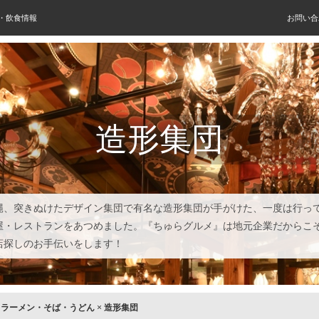
屋・飲食情報
お問い合
造形集団
縄、突きぬけたデザイン集団で有名な造形集団が手がけた、一度は行っ
屋・レストランをあつめました。『ちゅらグルメ』は地元企業だからこ
店探しのお手伝いをします！
×
ラーメン・そば・うどん
×
造形集団