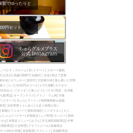
ム肉
洋食
個室でゆったりと
入店可
サプライズ
ーメン
時間無制飲み放題
コース
地中海料理
鍋
00円セット
入店１時間が安い
野菜巻き串
区
ジンギスカン
イタリアン
古島駅周辺
炉端焼き
ふぐ料理
んべろ
キッズルーム
安い
デート
スポーツ観戦
キング（ビュッフェ）
席
記念日
泡盛
喫煙可
結婚式二次会
朝まで営業
屋30名
カウンター
貸切可
大部屋20名
落ち着いた空間
限定メニュー
おでん
掘りごたつ
3000円台コース
ピザ
焼酎
カラオケ
50名以上～
オリオン
海ぶどう
パスタ
民謡・生演奏
牛串焼き
ち駅周辺
オープンテラス
マトン・ラム肉
洋食
駅周辺
やぎ料理
デン
チーズ
天ぷら
ラーメン
時間無制飲み放題
割烹
女性専用トイレあり
入店１時間が安い
駅周辺
小禄駅周辺
動物カフェ＆バー
屋富祖地区
ジンギスカン
カニ
ぶしゃぶ
パクチー
炉端焼き
ふぐ料理
ホッピー
焼肉
LUNCH 特集
造形集団
本そば
冬限定メニュー
おでん
市立病院前駅周辺
中華
首里駅周辺
やぎ料理
クラフトビール
鉄板焼き
OY LUNCH 特集
造形集団
ラクレット
赤嶺駅周辺