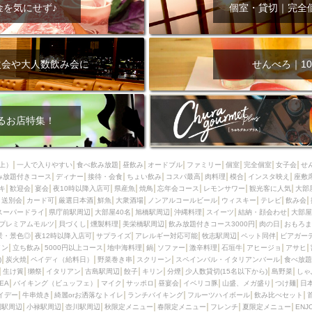
000円
肉の日
おもろまち駅周辺
オープンテラス
マトン・ラ
金を気にせず♪
個室・貸切｜完全
エビ
カレー
チャージ無し
牡蠣
夜景・景色◎
夜12時以降
牧志駅周辺
ペット同伴
ビアガーデン
チーズ
天ぷら
ラ
スメ
沖縄そば
串揚げ
バレンタイン
立ち飲み
5000円以上
次会や大人数飲み会に
せんべろ｜10
理
石垣牛
アヒージョ
アサヒ
割烹
女性専用トイレあり
スペシャルディナー
ホルモン(もつ)
炭火焼
ペイディ（給料日）
インバル・イタリアンバール
食べ放題
動物カフェ＆バー
屋富祖地
るお店特集！
ジビエ
安里駅周辺
アジア・エスニック
熱燗
生け簀
獺祭
分煙
少人数貸切(15名以下から)
島野菜
しゃぶしゃぶ
パクチー
上）
一人で入りやすい
食べ飲み放題
昼飲み
オードブル
ファミリー
個室
完全個室
女子会
せ
み放題付きコース
電気ブラン
ディナー
エビスビール
接待・会食
ちょい飲み
ウェディング
コスパ最高
肉料理
58KACHA-SEA
模合
インスタ映え
バイ
座敷
キ
歓迎会
宴会
夜10時以降入店可
県産魚
焼鳥
忘年会コース
レモンサワー
観光客に人気
大部
昼宴会
イベリコ豚
山盛、メガ盛り
つけ麺
日本そば
冬
送別会
カード可
厳選日本酒
鮮魚
大衆酒場
ノンアルコールビール
ウィスキー
テレビ
飲み会
スーパードライ
県庁前駅周辺
大部屋40名
旭橋駅周辺
沖縄料理
スイーツ
結納・顔会わせ
大部屋
中華
お好み焼き・もんじゃ
オーガニック
プレミアムフライデー
プレミアムモルツ
貝づくし
燻製料理
美栄橋駅周辺
飲み放題付きコース3000円
肉の日
おもろま
レ
ランチバイキング
フルーツハイボール
飲み比べセット
首里
景・景色◎
夜12時以降入店可
サプライズ
アレルギー対応可能
牧志駅周辺
ペット同伴
ビアガー
イン
立ち飲み
5000円以上コース
地中海料理
鍋
ソファー
激辛料理
石垣牛
アヒージョ
アサヒ
鉄板焼き
幹事様特典
おばんざい
チーズタッカルビ
奥武山公園
)
炭火焼
ペイディ（給料日）
野菜巻き串
スクリーン
スペインバル・イタリアンバール
食べ放題
生け簀
獺祭
イタリアン
古島駅周辺
餃子
キリン
分煙
少人数貸切(15名以下から)
島野菜
しゃ
定メニュー
春限定メニュー
フレンチ
夏限定メニュー
ENJOY 
SEA
バイキング（ビュッフェ）
マイク
サッポロ
昼宴会
イベリコ豚
山盛、メガ盛り
つけ麺
日
駅周辺
シードル
那覇空港駅周辺
儀保駅周辺
イデー
牛串焼き
綺麗orお洒落なトイレ
ランチバイキング
フルーツハイボール
飲み比べセット
園駅周辺
小禄駅周辺
壺川駅周辺
秋限定メニュー
春限定メニュー
フレンチ
夏限定メニュー
ENJ