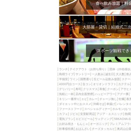
飲み放題付きコース3
食べ飲み放題｜料
キリン一番搾り
アレルギー対応可能
ダイエット中におス
大部屋・貸切｜結婚式二
ソファー
激辛料
ファーストフード
スクリーン
スペ
スポーツ観戦でき
カニ
カフェ
餃子
キリン
ランチ
テイクアウト（お持ち帰り）
団体（20名様以
島唄ライブ
サントリー
一人飲み
ホッピー
誕生日
大人数
焼肉
飲
半個室
ワイン
国際通り
生ビール込飲み放題
ステー
マイク
サッポロ
4000円台コース
合コン
オリオンドラフト
カクテル
デリバリー
寿司
クリスマス
和食
クーポン
アサヒ
市立病院前駅周辺
気軽に一杯
店内全面禁煙
ハッピーアワー
アグー豚
綺麗orお洒落なトイ
キリン一番搾り
エビ
カレー
チャージ無し
牡蠣
夜
ダイエット中におススメ
沖縄そば
串揚げ
バレンタ
クラフトビール
ファーストフード
スペシャルディナー
ホルモン(もつ
カフェ
ジビエ
安里駅周辺
アジア・エスニック
熱燗
壺川駅周辺
秋限
電気ブラン
エビスビール
ウェディング
58KACHA-
ラクレット
赤嶺
お好み焼き・もんじゃ
オーガニック
プレミアムフラ
幹事様特典
おばんざい
チーズタッカルビ
奥武山公