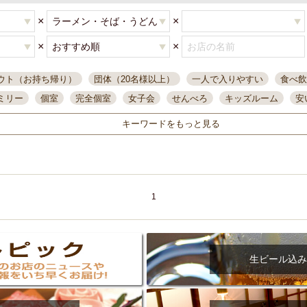
×
×
×
×
ウト（お持ち帰り）
団体（20名様以上）
一人で入りやすい
食べ飲
ミリー
個室
完全個室
女子会
せんべろ
キッズルーム
安
唄ライブ
サントリー
一人飲み
誕生日
大人数
飲み放題付き
キーワードをもっと見る
い飲み
コスパ最高
肉料理
模合
インスタ映え
座敷席
記
まで営業
半個室
ワイン
国際通り
生ビール込飲み放題
ステ
県産魚
焼鳥
忘年会コース
レモンサワー
観光客に人気
大
名
落ち着いた空間
4000円台コース
合コン
オリオンドラフト
1
本酒
鮮魚
大衆酒場
ノンアルコールビール
ウィスキー
テレ
ピザ
焼酎
カラオケ
デリバリー
寿司
クリスマス
和食
イ
県庁前駅周辺
大部屋40名
旭橋駅周辺
沖縄料理
スイーツ
生ビール込み
オリオン
海ぶどう
パスタ
民謡・生演奏
気軽に一杯
店内
アグー豚
プレミアムモルツ
貝づくし
燻製料理
美栄橋駅周辺