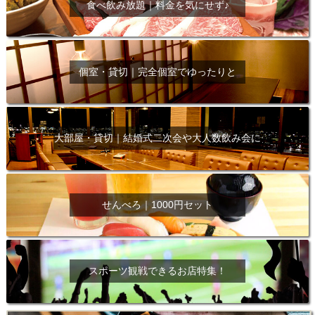
食べ飲み放題｜料金を気にせず♪
個室・貸切｜完全個室でゆったりと
大部屋・貸切｜結婚式二次会や大人数飲み会に
せんべろ｜1000円セット
スポーツ観戦できるお店特集！