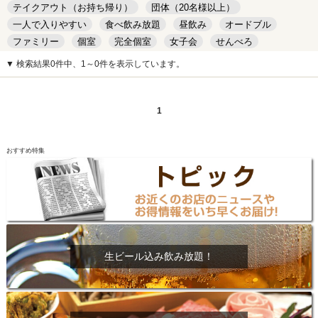
テイクアウト（お持ち帰り）
団体（20名様以上）
一人で入りやすい
食べ飲み放題
昼飲み
オードブル
ファミリー
個室
完全個室
女子会
せんべろ
キッズルーム
安い
デート
▼ 検索結果0件中、1～0件を表示しています。
1
おすすめ特集
生ビール込み飲み放題！