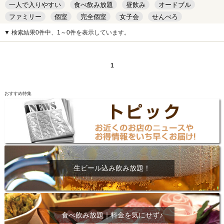
一人で入りやすい
食べ飲み放題
昼飲み
オードブル
ファミリー
個室
完全個室
女子会
せんべろ
キッズルーム
安い
デート
▼ 検索結果0件中、1～0件を表示しています。
1
おすすめ特集
生ビール込み飲み放題！
食べ飲み放題｜料金を気にせず♪