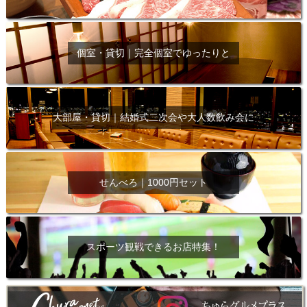
個室・貸切｜完全個室でゆったりと
大部屋・貸切｜結婚式二次会や大人数飲み会に
せんべろ｜1000円セット
スポーツ観戦できるお店特集！