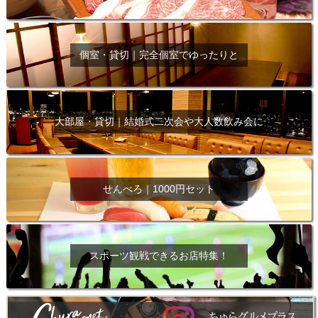
個室・貸切｜完全個室でゆったりと
大部屋・貸切｜結婚式二次会や大人数飲み会に
せんべろ｜1000円セット
スポーツ観戦できるお店特集！