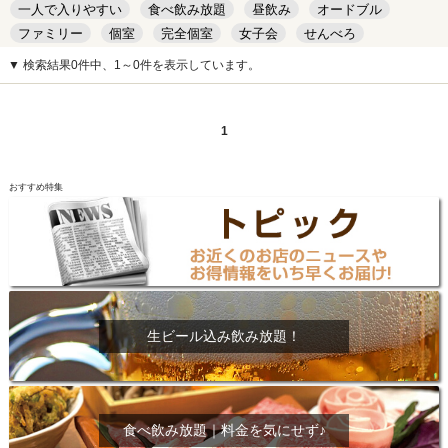
一人で入りやすい
食べ飲み放題
昼飲み
オードブル
ファミリー
個室
完全個室
女子会
せんべろ
キッズルーム
安い
デート
▼ 検索結果0件中、1～0件を表示しています。
1
おすすめ特集
生ビール込み飲み放題！
食べ飲み放題｜料金を気にせず♪