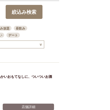
絞込み検索
み放題
昼飲み
い
デート
コース
ディナー
念日
泡盛
喫煙可
ーキ
歓迎会
宴会
部屋30名
カウンター
カクテル
送別会
温かいおもてなしに、ついついお酒
ビ
飲み会
掘りごたつ
クーポン
結納・顔会わせ
全面禁煙
店舗詳細