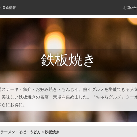
屋・飲食情報
お問い合
鉄板焼き
縄ステーキ・魚介・お好み焼き・もんじゃ、熱々グルメを堪能できる人
。美味しい鉄板焼きの名店・穴場を集めました。『ちゅらグルメ』クー
さらにお得に。
×
ラーメン・そば・うどん
×
鉄板焼き