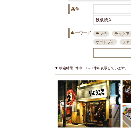
条件
キーワード
ランチ
テイクア
オードブル
ファ
スポーツ観戦
島
接待・会食
ちょ
結婚式二次会
朝
▼ 検索結果1件中、1～1件を表示しています。
夜10時以降入店可
貸切可
大部屋20
カード可
厳選日
3000円台コース
アサヒスーパードラ
大部屋50名以上～
ハッピーアワー