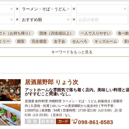
×
×
×
×
ウト（お持ち帰り）
団体（20名様以上）
一人で入りやすい
食べ飲
ミリー
個室
完全個室
女子会
せんべろ
キッズルーム
安
唄ライブ
サントリー
一人飲み
誕生日
大人数
飲み放題付き
キーワードをもっと見る
い飲み
コスパ最高
肉料理
模合
インスタ映え
座敷席
記
まで営業
半個室
ワイン
国際通り
生ビール込飲み放題
ステ
県産魚
焼鳥
忘年会コース
レモンサワー
観光客に人気
大
居酒屋野郎 りょう次
名
落ち着いた空間
4000円台コース
合コン
オリオンドラフト
本酒
鮮魚
アットホームな雰囲気で落ち着く店内。美味しい料理と
大衆酒場
ノンアルコールビール
ウィスキー
テレ
がすすむこと間違いなし。
ピザ
焼酎
カラオケ
デリバリー
寿司
クリスマス
和食
居酒屋 創作料理 沖縄料理 ラーメン・そば・うどん 鉄板焼き | 那覇市
イ
県庁前駅周辺
大部屋40名
旭橋駅周辺
沖縄料理
スイーツ
内 | 久茂地・松尾 | ゆいレール美栄橋駅から徒歩4分 | 平均予算 :
2,000円台 | 座席数 : 54席 | 営業時間 : 17:00-翌1:00（LO 0:00）,日-翌
オリオン
海ぶどう
パスタ
民謡・生演奏
気軽に一杯
店内
0:30（LO 23:30） | 定休日 : なし
098-861-8583
アグー豚
プレミアムモルツ
貝づくし
燻製料理
美栄橋駅周辺