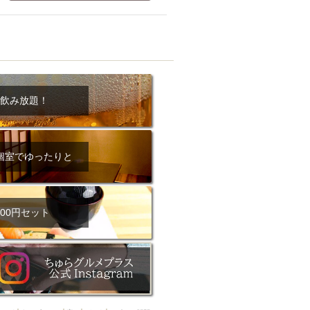
ム肉
洋食
入店可
サプライズ
ーメン
時間無制飲み放題
コース
地中海料理
鍋
入店１時間が安い
野菜巻き串
飲み放題！
区
ジンギスカン
イタリアン
古島駅周辺
個室でゆったりと
炉端焼き
ふぐ料理
キング（ビュッフェ）
限定メニュー
おでん
00円セット
牛串焼き
駅周辺
やぎ料理
駅周辺
小禄駅周辺
LUNCH 特集
造形集団