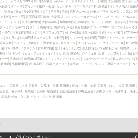
上）
一人で入りやすい
食べ飲み放題
昼飲み
オードブル
ファミリー
個室
完全個室
女子会
せ
み放題付きコース
ディナー
接待・会食
ちょい飲み
コスパ最高
肉料理
模合
インスタ映え
座敷
キ
歓迎会
宴会
夜10時以降入店可
県産魚
焼鳥
忘年会コース
レモンサワー
観光客に人気
大部
送別会
カード可
厳選日本酒
鮮魚
大衆酒場
ノンアルコールビール
ウィスキー
テレビ
飲み会
スーパードライ
県庁前駅周辺
大部屋40名
旭橋駅周辺
沖縄料理
スイーツ
結納・顔会わせ
大部屋
プレミアムモルツ
貝づくし
燻製料理
美栄橋駅周辺
飲み放題付きコース3000円
肉の日
おもろま
景・景色◎
夜12時以降入店可
サプライズ
アレルギー対応可能
牧志駅周辺
ペット同伴
ビアガー
イン
立ち飲み
5000円以上コース
地中海料理
鍋
ソファー
激辛料理
石垣牛
アヒージョ
アサヒ
)
炭火焼
ペイディ（給料日）
野菜巻き串
スクリーン
スペインバル・イタリアンバール
食べ放題
生け簀
獺祭
イタリアン
古島駅周辺
餃子
キリン
分煙
少人数貸切(15名以下から)
島野菜
しゃ
SEA
バイキング（ビュッフェ）
マイク
サッポロ
昼宴会
イベリコ豚
山盛、メガ盛り
つけ麺
日
イデー
牛串焼き
綺麗orお洒落なトイレ
ランチバイキング
フルーツハイボール
飲み比べセット
園駅周辺
小禄駅周辺
壺川駅周辺
秋限定メニュー
春限定メニュー
フレンチ
夏限定メニュー
ENJ
ルメ・居酒屋
|
小禄 居酒屋
|
久茂地・松尾 居酒屋
|
松山・久米・前島 居酒屋
|
牧志・安里 居酒屋
|
 居酒屋
|
嘉手納町 居酒屋
|
恩納村 居酒屋
|
名護 居酒屋
|
沖縄居酒屋
|
沖縄ランチ
|
沖縄料理
|
沖縄
|
石垣島 焼肉
|
宮古島 グルメ
|
宮古島 居酒屋
メ
約
プライバシーポリシー
C