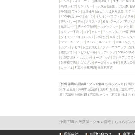
ランチ
テイクアウト（お持ち帰り）
団体（20名様以
島唄ライブ
サントリー
一人飲み
誕生日
大人数
飲
半個室
ワイン
国際通り
生ビール込飲み放題
ステー
4000円台コース
合コン
オリオンドラフト
カクテル
デリバリー
寿司
クリスマス
和食
クーポン
アサヒ
気軽に一杯
店内全面禁煙
ハッピーアワー
アグー豚
キリン一番搾り
エビ
カレー
チャージ無し
牡蠣
夜
ダイエット中におススメ
沖縄そば
串揚げ
バレンタ
ファーストフード
スペシャルディナー
ホルモン(もつ
カフェ
ジビエ
安里駅周辺
アジア・エスニック
熱燗
電気ブラン
エビスビール
ウェディング
58KACHA-
お好み焼き・もんじゃ
オーガニック
プレミアムフラ
幹事様特典
おばんざい
チーズタッカルビ
奥武山公
シードル
那覇空港駅周辺
儀保駅周辺
|
沖縄 那覇の居酒屋・グルメ情報 ちゅらグルメ
|
那覇グ
添市 居酒屋
|
沖縄市 居酒屋
|
北谷町 居酒屋
|
宜野湾市
屋
|
石垣島 沖縄料理
|
石垣島 カフェ
|
石垣島 沖縄そば
沖縄 那覇の居酒屋・グルメ情報｜ちゅらグル
運営会社
お問い合わせ
利用規