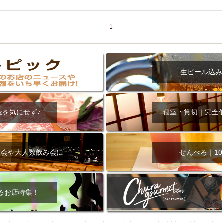
000円
肉の日
おもろまち駅周辺
オープンテラス
マトン・ラ
エビ
カレー
チャージ無し
牡蠣
夜景・景色◎
夜12時以降
1
牧志駅周辺
ペット同伴
ビアガーデン
チーズ
天ぷら
ラ
スメ
沖縄そば
串揚げ
バレンタイン
立ち飲み
5000円以上
理
石垣牛
アヒージョ
アサヒ
割烹
女性専用トイレあり
スペシャルディナー
ホルモン(もつ)
炭火焼
ペイディ（給料日）
生ビール込み
インバル・イタリアンバール
食べ放題
動物カフェ＆バー
屋富祖地
ジビエ
安里駅周辺
アジア・エスニック
熱燗
生け簀
獺祭
金を気にせず♪
個室・貸切｜完全
分煙
少人数貸切(15名以下から)
島野菜
しゃぶしゃぶ
パクチー
電気ブラン
エビスビール
ウェディング
58KACHA-SEA
バイ
昼宴会
イベリコ豚
山盛、メガ盛り
つけ麺
日本そば
冬
次会や大人数飲み会に
せんべろ｜10
中華
お好み焼き・もんじゃ
オーガニック
プレミアムフライデー
レ
ランチバイキング
フルーツハイボール
飲み比べセット
首里
鉄板焼き
幹事様特典
おばんざい
チーズタッカルビ
奥武山公園
るお店特集！
定メニュー
春限定メニュー
フレンチ
夏限定メニュー
ENJOY 
駅周辺
シードル
那覇空港駅周辺
儀保駅周辺