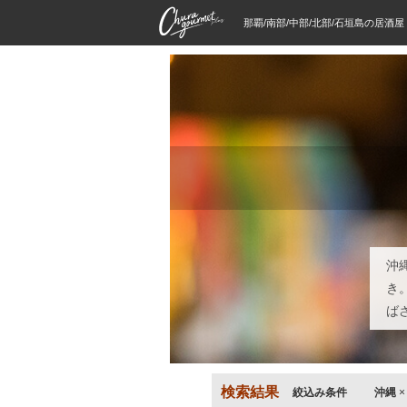
那覇/南部/中部/北部/石垣島の居酒
沖
き
ば
検索結果
絞込み条件
沖縄