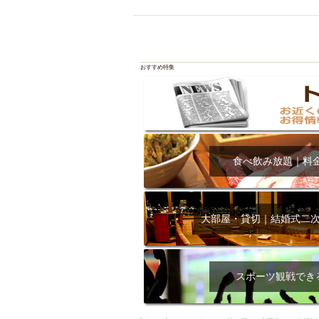
飲み放題付きコース3
キリン一番搾り
アレルギー対応可能
ダイエット中におス
おすすめ特集
ソファー
激辛料
ファーストフード
スクリーン
スペ
カニ
カフェ
食べ飲み放題｜料
餃子
キリン
ホッピー
焼肉
マイク
サッポロ
大部屋・貸切｜結婚式二
市立病院前駅周辺
綺麗orお洒落なトイ
クラフトビール
スポーツ観戦でき
壺川駅周辺
秋限
ラクレット
赤嶺