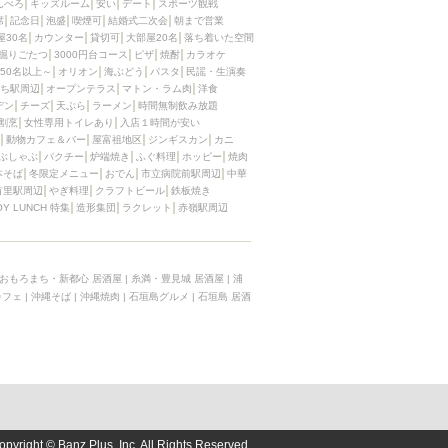
んべろ
キッズルーム
安い
デート
スポーツ観戦
席
記念日
泡盛
喫煙可
結婚式二次会
朝まで営業
屋30名
カウンター
貸切可
大部屋20名
落ち着いた空間
掘りごたつ
3000円台コース
ピザ
焼酎
カラオケ
50名以上～
オリオン
海ぶどう
パスタ
民謡・生演奏
ち駅周辺
オープンテラス
マトン・ラム肉
洋食
デン
チーズ
天ぷら
ラーメン
時間無制飲み放題
割烹
女性専用トイレあり
入店１時間が安い
動物カフェ＆バー
屋富祖地区
ジンギスカン
カニ
ぶしゃぶ
パクチー
炉端焼き
ふぐ料理
ホッピー
焼肉
本そば
冬限定メニュー
おでん
市立病院前駅周辺
中華
首里駅周辺
やぎ料理
クラフトビール
鉄板焼き
OY LUNCH 特集
造形集団
ラクレット
赤嶺駅周辺
おもろまち・新都心 居酒屋
|
糸満・豊見城 居酒屋
|
浦
カフェ
|
沖縄そば
|
沖縄焼肉
|
石垣島グルメ
|
石垣島 居酒
opyright © Banz Plus, Inc. All Rights Reserved.