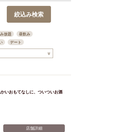
絞込み検索
み放題
昼飲み
い
デート
コース
ディナー
念日
泡盛
喫煙可
ーキ
歓迎会
宴会
部屋30名
カウンター
カクテル
送別会
温かいおもてなしに、ついついお酒
ビ
飲み会
掘りごたつ
クーポン
結納・顔会わせ
全面禁煙
店舗詳細