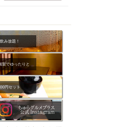
ム肉
洋食
入店可
サプライズ
ーメン
時間無制飲み放題
コース
地中海料理
鍋
入店１時間が安い
野菜巻き串
飲み放題！
区
ジンギスカン
イタリアン
古島駅周辺
個室でゆったりと
炉端焼き
ふぐ料理
キング（ビュッフェ）
限定メニュー
おでん
00円セット
牛串焼き
駅周辺
やぎ料理
駅周辺
小禄駅周辺
LUNCH 特集
造形集団