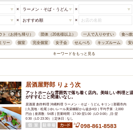
×
×
×
×
ウト（お持ち帰り）
団体（20名様以上）
一人で入りやすい
食べ飲
ミリー
個室
完全個室
女子会
せんべろ
キッズルーム
安
唄ライブ
サントリー
一人飲み
誕生日
大人数
飲み放題付き
キーワードをもっと見る
い飲み
コスパ最高
肉料理
模合
インスタ映え
座敷席
記
まで営業
半個室
ワイン
国際通り
生ビール込飲み放題
ステ
県産魚
焼鳥
忘年会コース
レモンサワー
観光客に人気
大
居酒屋野郎 りょう次
名
落ち着いた空間
4000円台コース
合コン
オリオンドラフト
本酒
鮮魚
アットホームな雰囲気で落ち着く店内。美味しい料理と
大衆酒場
ノンアルコールビール
ウィスキー
テレ
がすすむこと間違いなし。
ピザ
焼酎
カラオケ
デリバリー
寿司
クリスマス
和食
居酒屋 創作料理 沖縄料理 ラーメン・そば・うどん キリン | 那覇市内
イ
県庁前駅周辺
大部屋40名
旭橋駅周辺
沖縄料理
スイーツ
| 久茂地・松尾 | ゆいレール美栄橋駅から徒歩4分 | 平均予算 : 2,000
円台 | 座席数 : 54席 | 営業時間 : 17:00-翌1:00（LO 0:00）,日-翌
オリオン
海ぶどう
パスタ
民謡・生演奏
気軽に一杯
店内
0:30（LO 23:30） | 定休日 : なし
098-861-8583
アグー豚
プレミアムモルツ
貝づくし
燻製料理
美栄橋駅周辺