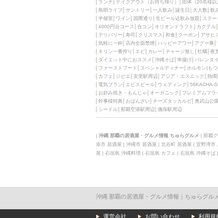
ランチ
テイクアウト（お持ち帰り）
団体（20名様以
島唄ライブ
サントリー
一人飲み
誕生日
大人数
飲
半個室
ワイン
国際通り
生ビール込飲み放題
ステー
4000円台コース
合コン
オリオンドラフト
カクテル
デリバリー
寿司
クリスマス
和食
クーポン
アサヒ
気軽に一杯
店内全面禁煙
ハッピーアワー
アグー豚
キリン一番搾り
エビ
カレー
チャージ無し
牡蠣
夜
ダイエット中におススメ
沖縄そば
串揚げ
バレンタ
ファーストフード
スペシャルディナー
ホルモン(もつ
カフェ
ジビエ
安里駅周辺
アジア・エスニック
熱燗
電気ブラン
エビスビール
ウェディング
58KACHA-
お好み焼き・もんじゃ
オーガニック
プレミアムフラ
幹事様特典
おばんざい
チーズタッカルビ
奥武山公
シードル
那覇空港駅周辺
儀保駅周辺
|
沖縄 那覇の居酒屋・グルメ情報 ちゅらグルメ
|
那覇グ
添市 居酒屋
|
沖縄市 居酒屋
|
北谷町 居酒屋
|
宜野湾市
屋
|
石垣島 沖縄料理
|
石垣島 カフェ
|
石垣島 沖縄そば
沖縄 那覇の居酒屋・グルメ情報｜ちゅらグル
運営会社
お問い合わせ
利用規