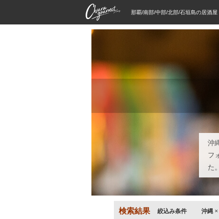
那覇/南部/中部/北部/石垣島の居酒
沖
フ
た
検索結果
絞込み条件
沖縄