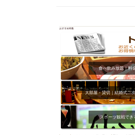
飲み放題付きコース3
キリン一番搾り
アレルギー対応可能
ダイエット中におス
おすすめ特集
ソファー
激辛料
ファーストフード
スクリーン
スペ
カニ
カフェ
食べ飲み放題｜料
餃子
キリン
ホッピー
焼肉
マイク
サッポロ
大部屋・貸切｜結婚式二
市立病院前駅周辺
綺麗orお洒落なトイ
クラフトビール
スポーツ観戦でき
壺川駅周辺
秋限
ラクレット
赤嶺