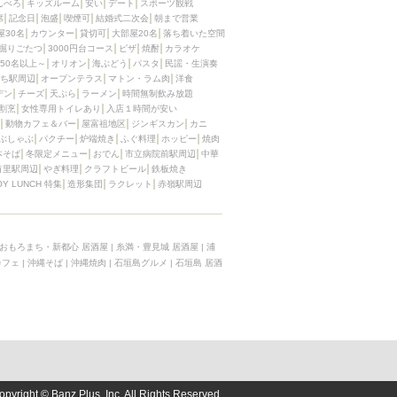
んべろ
キッズルーム
安い
デート
スポーツ観戦
席
記念日
泡盛
喫煙可
結婚式二次会
朝まで営業
屋30名
カウンター
貸切可
大部屋20名
落ち着いた空間
掘りごたつ
3000円台コース
ピザ
焼酎
カラオケ
50名以上～
オリオン
海ぶどう
パスタ
民謡・生演奏
ち駅周辺
オープンテラス
マトン・ラム肉
洋食
デン
チーズ
天ぷら
ラーメン
時間無制飲み放題
割烹
女性専用トイレあり
入店１時間が安い
動物カフェ＆バー
屋富祖地区
ジンギスカン
カニ
ぶしゃぶ
パクチー
炉端焼き
ふぐ料理
ホッピー
焼肉
本そば
冬限定メニュー
おでん
市立病院前駅周辺
中華
首里駅周辺
やぎ料理
クラフトビール
鉄板焼き
OY LUNCH 特集
造形集団
ラクレット
赤嶺駅周辺
おもろまち・新都心 居酒屋
|
糸満・豊見城 居酒屋
|
浦
カフェ
|
沖縄そば
|
沖縄焼肉
|
石垣島グルメ
|
石垣島 居酒
opyright © Banz Plus, Inc. All Rights Reserved.