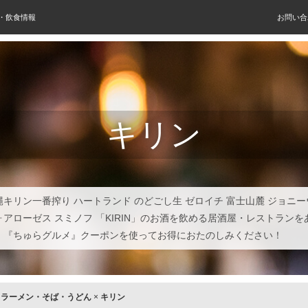
屋・飲食情報
お問い合
キリン
縄キリン一番搾り ハートランド のどごし生 ゼロイチ 富士山麓 ジョニ
ォアローゼス スミノフ 「KIRIN」のお酒を飲める居酒屋・レストラン
。『ちゅらグルメ』クーポンを使ってお得におたのしみください！
×
ラーメン・そば・うどん
×
キリン