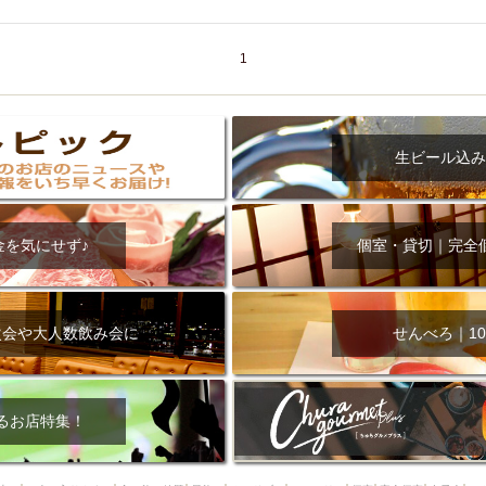
000円
肉の日
おもろまち駅周辺
オープンテラス
マトン・ラ
エビ
カレー
チャージ無し
牡蠣
夜景・景色◎
夜12時以降
1
牧志駅周辺
ペット同伴
ビアガーデン
チーズ
天ぷら
ラ
スメ
沖縄そば
串揚げ
バレンタイン
立ち飲み
5000円以上
理
石垣牛
アヒージョ
アサヒ
割烹
女性専用トイレあり
スペシャルディナー
ホルモン(もつ)
炭火焼
ペイディ（給料日）
生ビール込み
インバル・イタリアンバール
食べ放題
動物カフェ＆バー
屋富祖地
ジビエ
安里駅周辺
アジア・エスニック
熱燗
生け簀
獺祭
金を気にせず♪
個室・貸切｜完全
分煙
少人数貸切(15名以下から)
島野菜
しゃぶしゃぶ
パクチー
電気ブラン
エビスビール
ウェディング
58KACHA-SEA
バイ
昼宴会
イベリコ豚
山盛、メガ盛り
つけ麺
日本そば
冬
次会や大人数飲み会に
せんべろ｜10
中華
お好み焼き・もんじゃ
オーガニック
プレミアムフライデー
レ
ランチバイキング
フルーツハイボール
飲み比べセット
首里
鉄板焼き
幹事様特典
おばんざい
チーズタッカルビ
奥武山公園
るお店特集！
定メニュー
春限定メニュー
フレンチ
夏限定メニュー
ENJOY 
駅周辺
シードル
那覇空港駅周辺
儀保駅周辺