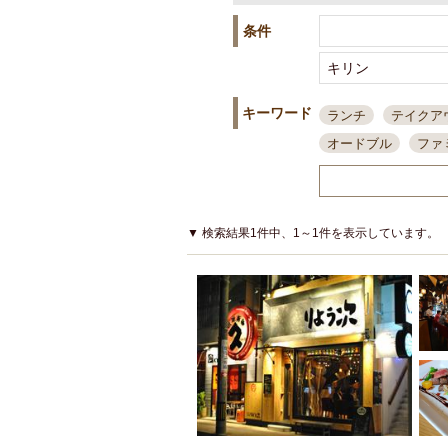
条件
キーワード
ランチ
テイクア
オードブル
ファ
スポーツ観戦
島
接待・会食
ちょ
結婚式二次会
朝
▼ 検索結果1件中、1～1件を表示しています。
夜10時以降入店可
貸切可
大部屋20
カード可
厳選日
3000円台コース
アサヒスーパードラ
大部屋50名以上～
ハッピーアワー