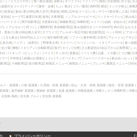
上）
一人で入りやすい
食べ飲み放題
昼飲み
オードブル
ファミリー
個室
完全個室
女子会
せ
み放題付きコース
ディナー
接待・会食
ちょい飲み
コスパ最高
肉料理
模合
インスタ映え
座敷
キ
歓迎会
宴会
夜10時以降入店可
県産魚
焼鳥
忘年会コース
レモンサワー
観光客に人気
大部
送別会
カード可
厳選日本酒
鮮魚
大衆酒場
ノンアルコールビール
ウィスキー
テレビ
飲み会
スーパードライ
県庁前駅周辺
大部屋40名
旭橋駅周辺
沖縄料理
スイーツ
結納・顔会わせ
大部屋
プレミアムモルツ
貝づくし
燻製料理
美栄橋駅周辺
飲み放題付きコース3000円
肉の日
おもろま
景・景色◎
夜12時以降入店可
サプライズ
アレルギー対応可能
牧志駅周辺
ペット同伴
ビアガー
イン
立ち飲み
5000円以上コース
地中海料理
鍋
ソファー
激辛料理
石垣牛
アヒージョ
アサヒ
)
炭火焼
ペイディ（給料日）
野菜巻き串
スクリーン
スペインバル・イタリアンバール
食べ放題
生け簀
獺祭
イタリアン
古島駅周辺
餃子
キリン
分煙
少人数貸切(15名以下から)
島野菜
しゃ
SEA
バイキング（ビュッフェ）
マイク
サッポロ
昼宴会
イベリコ豚
山盛、メガ盛り
つけ麺
日
イデー
牛串焼き
綺麗orお洒落なトイレ
ランチバイキング
フルーツハイボール
飲み比べセット
園駅周辺
小禄駅周辺
壺川駅周辺
秋限定メニュー
春限定メニュー
フレンチ
夏限定メニュー
ENJ
ルメ・居酒屋
|
小禄 居酒屋
|
久茂地・松尾 居酒屋
|
松山・久米・前島 居酒屋
|
牧志・安里 居酒屋
|
 居酒屋
|
嘉手納町 居酒屋
|
恩納村 居酒屋
|
名護 居酒屋
|
沖縄居酒屋
|
沖縄ランチ
|
沖縄料理
|
沖縄
|
石垣島 焼肉
|
宮古島 グルメ
|
宮古島 居酒屋
メ
約
プライバシーポリシー
C