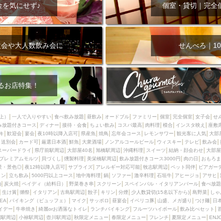
000円
肉の日
おもろまち駅周辺
オープンテラス
マトン・ラ
金を気にせず♪
個室・貸切｜完全
エビ
カレー
チャージ無し
牡蠣
夜景・景色◎
夜12時以降
牧志駅周辺
ペット同伴
ビアガーデン
チーズ
天ぷら
ラ
スメ
沖縄そば
串揚げ
バレンタイン
立ち飲み
5000円以上
次会や大人数飲み会に
せんべろ｜10
理
石垣牛
アヒージョ
アサヒ
割烹
女性専用トイレあり
スペシャルディナー
ホルモン(もつ)
炭火焼
ペイディ（給料日）
インバル・イタリアンバール
食べ放題
動物カフェ＆バー
屋富祖地
るお店特集！
ジビエ
安里駅周辺
アジア・エスニック
熱燗
生け簀
獺祭
分煙
少人数貸切(15名以下から)
島野菜
しゃぶしゃぶ
パクチー
上）
一人で入りやすい
食べ飲み放題
昼飲み
オードブル
ファミリー
個室
完全個室
女子会
せ
み放題付きコース
電気ブラン
ディナー
エビスビール
接待・会食
ちょい飲み
ウェディング
コスパ最高
肉料理
58KACHA-SEA
模合
インスタ映え
バイ
座敷
キ
歓迎会
宴会
夜10時以降入店可
県産魚
焼鳥
忘年会コース
レモンサワー
観光客に人気
大部
昼宴会
イベリコ豚
山盛、メガ盛り
つけ麺
日本そば
冬
送別会
カード可
厳選日本酒
鮮魚
大衆酒場
ノンアルコールビール
ウィスキー
テレビ
飲み会
スーパードライ
県庁前駅周辺
大部屋40名
旭橋駅周辺
沖縄料理
スイーツ
結納・顔会わせ
大部屋
中華
お好み焼き・もんじゃ
オーガニック
プレミアムフライデー
プレミアムモルツ
貝づくし
燻製料理
美栄橋駅周辺
飲み放題付きコース3000円
肉の日
おもろま
レ
ランチバイキング
フルーツハイボール
飲み比べセット
首里
景・景色◎
夜12時以降入店可
サプライズ
アレルギー対応可能
牧志駅周辺
ペット同伴
ビアガー
イン
立ち飲み
5000円以上コース
地中海料理
鍋
ソファー
激辛料理
石垣牛
アヒージョ
アサヒ
鉄板焼き
幹事様特典
おばんざい
チーズタッカルビ
奥武山公園
)
炭火焼
ペイディ（給料日）
野菜巻き串
スクリーン
スペインバル・イタリアンバール
食べ放題
生け簀
獺祭
イタリアン
古島駅周辺
餃子
キリン
分煙
少人数貸切(15名以下から)
島野菜
しゃ
定メニュー
春限定メニュー
フレンチ
夏限定メニュー
ENJOY 
SEA
バイキング（ビュッフェ）
マイク
サッポロ
昼宴会
イベリコ豚
山盛、メガ盛り
つけ麺
日
駅周辺
シードル
那覇空港駅周辺
儀保駅周辺
イデー
牛串焼き
綺麗orお洒落なトイレ
ランチバイキング
フルーツハイボール
飲み比べセット
園駅周辺
小禄駅周辺
壺川駅周辺
秋限定メニュー
春限定メニュー
フレンチ
夏限定メニュー
ENJ