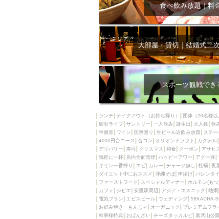
飲み放題付きコース3
食べ飲み放題｜料
キリン一番搾り
アレルギー対応可能
ダイエット中におス
大部屋・貸切｜結婚式二
ソファー
激辛料
ファーストフード
スクリーン
スペ
スポーツ観戦でき
カニ
カフェ
餃子
キリン
ランチ
テイクアウト（お持ち帰り）
団体（20名様以
島唄ライブ
サントリー
一人飲み
ホッピー
誕生日
大人数
焼肉
飲
半個室
ワイン
国際通り
生ビール込飲み放題
ステー
マイク
サッポロ
4000円台コース
合コン
オリオンドラフト
カクテル
デリバリー
寿司
クリスマス
和食
クーポン
アサヒ
市立病院前駅周辺
気軽に一杯
店内全面禁煙
ハッピーアワー
アグー豚
綺麗orお洒落なトイ
キリン一番搾り
エビ
カレー
チャージ無し
牡蠣
夜
ダイエット中におススメ
沖縄そば
串揚げ
バレンタ
クラフトビール
ファーストフード
スペシャルディナー
ホルモン(もつ
カフェ
ジビエ
安里駅周辺
アジア・エスニック
熱燗
壺川駅周辺
秋限
電気ブラン
エビスビール
ウェディング
58KACHA-
ラクレット
赤嶺
お好み焼き・もんじゃ
オーガニック
プレミアムフラ
幹事様特典
おばんざい
チーズタッカルビ
奥武山公