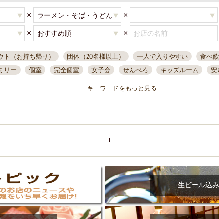
×
×
×
×
ウト（お持ち帰り）
団体（20名様以上）
一人で入りやすい
食べ飲
ミリー
個室
完全個室
女子会
せんべろ
キッズルーム
安
唄ライブ
サントリー
一人飲み
誕生日
大人数
飲み放題付き
キーワードをもっと見る
い飲み
コスパ最高
肉料理
模合
インスタ映え
座敷席
記
まで営業
半個室
ワイン
国際通り
生ビール込飲み放題
ステ
県産魚
焼鳥
忘年会コース
レモンサワー
観光客に人気
大
名
落ち着いた空間
4000円台コース
合コン
オリオンドラフト
1
本酒
鮮魚
大衆酒場
ノンアルコールビール
ウィスキー
テレ
ピザ
焼酎
カラオケ
デリバリー
寿司
クリスマス
和食
イ
県庁前駅周辺
大部屋40名
旭橋駅周辺
沖縄料理
スイーツ
生ビール込み
オリオン
海ぶどう
パスタ
民謡・生演奏
気軽に一杯
店内
アグー豚
プレミアムモルツ
貝づくし
燻製料理
美栄橋駅周辺