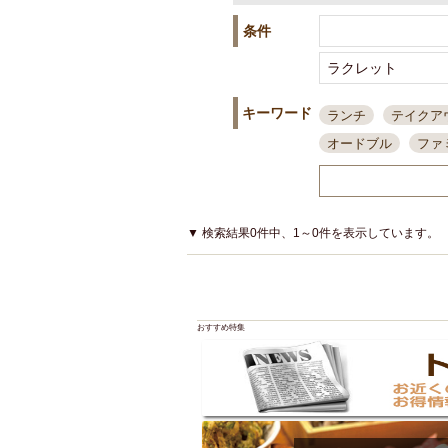
条件
キーワード
ランチ
テイクア
オードブル
ファ
スポーツ観戦
島
接待・会食
ちょ
結婚式二次会
朝
▼ 検索結果0件中、1～0件を表示しています。
夜10時以降入店可
貸切可
大部屋20
カード可
厳選日
おすすめ特集
3000円台コース
アサヒスーパードラ
大部屋50名以上～
ハッピーアワー