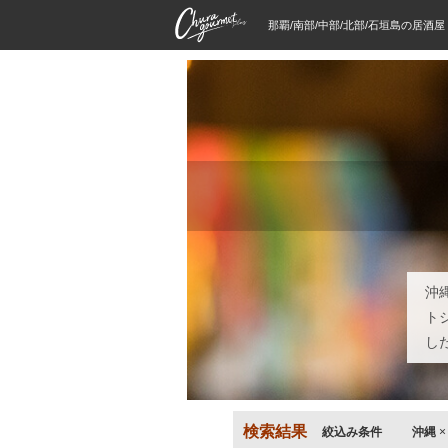
那覇/南部/中部/北部/石垣島の居酒
沖
ト
し
検索結果
絞込み条件
沖縄