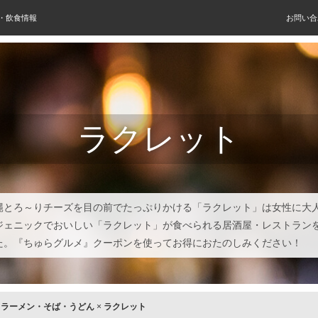
屋・飲食情報
お問い合
ラクレット
縄とろ～りチーズを目の前でたっぷりかける「ラクレット」は女性に大
ジェニックでおいしい「ラクレット」が食べられる居酒屋・レストラン
た。『ちゅらグルメ』クーポンを使ってお得におたのしみください！
×
ラーメン・そば・うどん
×
ラクレット