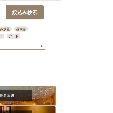
絞込み検索
み放題
昼飲み
い
デート
コース
ディナー
念日
泡盛
喫煙可
ーキ
歓迎会
宴会
部屋30名
カウンター
カクテル
送別会
ビ
飲み会
掘りごたつ
クーポン
結納・顔会わせ
飲み放題！
全面禁煙