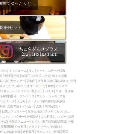
ム肉
洋食
個室でゆったりと
入店可
サプライズ
ーメン
時間無制飲み放題
コース
地中海料理
鍋
00円セット
入店１時間が安い
野菜巻き串
区
ジンギスカン
イタリアン
古島駅周辺
炉端焼き
ふぐ料理
んべろ
キッズルーム
安い
デート
スポーツ観戦
キング（ビュッフェ）
席
記念日
泡盛
喫煙可
結婚式二次会
朝まで営業
屋30名
カウンター
貸切可
大部屋20名
落ち着いた空間
限定メニュー
おでん
掘りごたつ
3000円台コース
ピザ
焼酎
カラオケ
50名以上～
オリオン
海ぶどう
パスタ
民謡・生演奏
牛串焼き
ち駅周辺
オープンテラス
マトン・ラム肉
洋食
駅周辺
やぎ料理
デン
チーズ
天ぷら
ラーメン
時間無制飲み放題
割烹
女性専用トイレあり
入店１時間が安い
駅周辺
小禄駅周辺
動物カフェ＆バー
屋富祖地区
ジンギスカン
カニ
ぶしゃぶ
パクチー
炉端焼き
ふぐ料理
ホッピー
焼肉
LUNCH 特集
造形集団
本そば
冬限定メニュー
おでん
市立病院前駅周辺
中華
首里駅周辺
やぎ料理
クラフトビール
鉄板焼き
OY LUNCH 特集
造形集団
ラクレット
赤嶺駅周辺