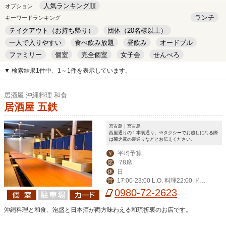
人気ランキング順
オプション
ランチ
キーワードランキング
テイクアウト（お持ち帰り）
団体（20名様以上）
一人で入りやすい
食べ飲み放題
昼飲み
オードブル
ファミリー
個室
完全個室
女子会
せんべろ
キッズルーム
安い
デート
▼ 検索結果1件中、1～1件を表示しています。
居酒屋 沖縄料理 和食
居酒屋 五鉄
宮古島｜宮古島
西里通りの１本裏通り。※タクシーでお越しになる際
は菊之露の裏通りなどとお伝えください。
平均予算
￥
78席
席
日
休
17:00-23:00 L.O. 料理22:00 ドリ
営
ンク22:30
0980-72-2623
沖縄料理と和食、泡盛と日本酒が両方味わえる和琉折衷のお店です。