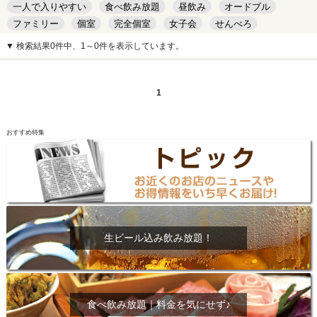
一人で入りやすい
食べ飲み放題
昼飲み
オードブル
ファミリー
個室
完全個室
女子会
せんべろ
キッズルーム
安い
デート
▼ 検索結果0件中、1～0件を表示しています。
1
おすすめ特集
生ビール込み飲み放題！
食べ飲み放題｜料金を気にせず♪