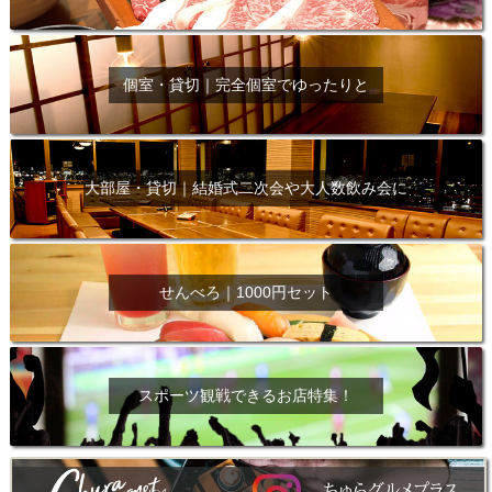
個室・貸切｜完全個室でゆったりと
大部屋・貸切｜結婚式二次会や大人数飲み会に
せんべろ｜1000円セット
スポーツ観戦できるお店特集！