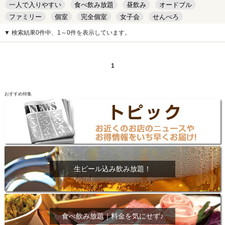
一人で入りやすい
食べ飲み放題
昼飲み
オードブル
ファミリー
個室
完全個室
女子会
せんべろ
キッズルーム
安い
デート
▼ 検索結果0件中、1～0件を表示しています。
1
おすすめ特集
生ビール込み飲み放題！
食べ飲み放題｜料金を気にせず♪