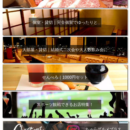
個室・貸切｜完全個室でゆったりと
大部屋・貸切｜結婚式二次会や大人数飲み会に
せんべろ｜1000円セット
スポーツ観戦できるお店特集！