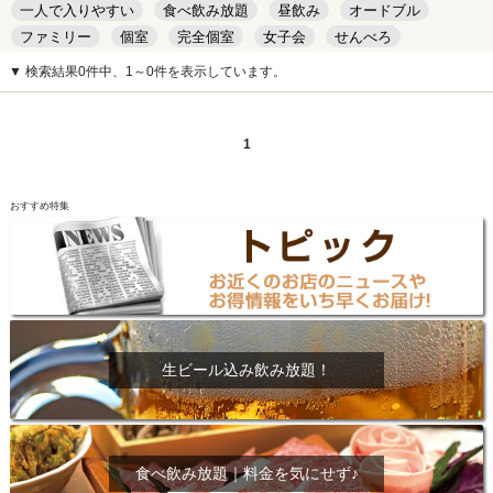
一人で入りやすい
食べ飲み放題
昼飲み
オードブル
ファミリー
個室
完全個室
女子会
せんべろ
キッズルーム
安い
デート
▼ 検索結果0件中、1～0件を表示しています。
1
おすすめ特集
生ビール込み飲み放題！
食べ飲み放題｜料金を気にせず♪