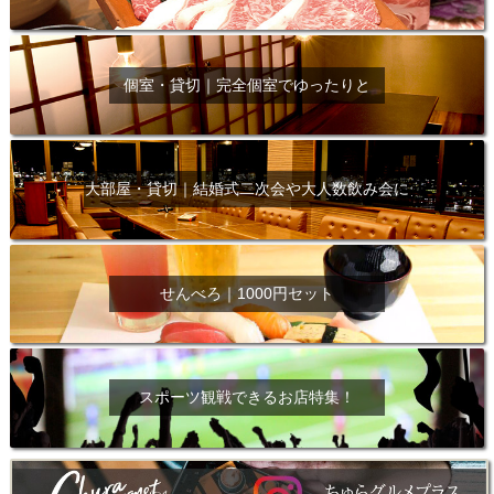
個室・貸切｜完全個室でゆったりと
大部屋・貸切｜結婚式二次会や大人数飲み会に
せんべろ｜1000円セット
スポーツ観戦できるお店特集！