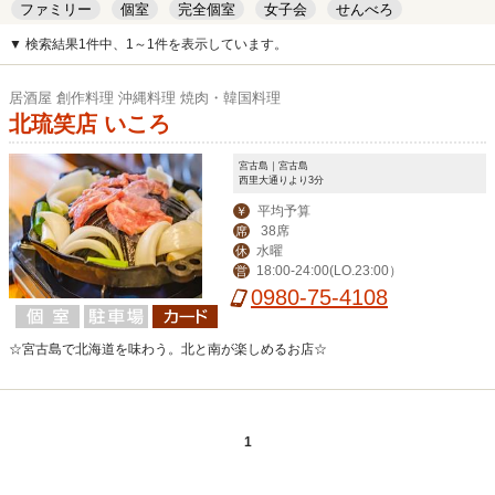
ファミリー
個室
完全個室
女子会
せんべろ
キッズルーム
安い
デート
▼ 検索結果1件中、1～1件を表示しています。
居酒屋 創作料理 沖縄料理 焼肉・韓国料理
北琉笑店 いころ
宮古島｜宮古島
西里大通りより3分
平均予算
￥
38席
席
水曜
休
18:00-24:00(LO.23:00）
営
0980-75-4108
☆宮古島で北海道を味わう。北と南が楽しめるお店☆
1