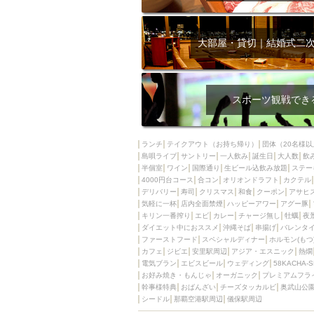
大部屋・貸切｜結婚式二
スポーツ観戦でき
ランチ
テイクアウト（お持ち帰り）
団体（20名様以
島唄ライブ
サントリー
一人飲み
誕生日
大人数
飲
半個室
ワイン
国際通り
生ビール込飲み放題
ステー
4000円台コース
合コン
オリオンドラフト
カクテル
デリバリー
寿司
クリスマス
和食
クーポン
アサヒ
気軽に一杯
店内全面禁煙
ハッピーアワー
アグー豚
キリン一番搾り
エビ
カレー
チャージ無し
牡蠣
夜
ダイエット中におススメ
沖縄そば
串揚げ
バレンタ
ファーストフード
スペシャルディナー
ホルモン(もつ
カフェ
ジビエ
安里駅周辺
アジア・エスニック
熱燗
電気ブラン
エビスビール
ウェディング
58KACHA-
お好み焼き・もんじゃ
オーガニック
プレミアムフラ
幹事様特典
おばんざい
チーズタッカルビ
奥武山公
シードル
那覇空港駅周辺
儀保駅周辺