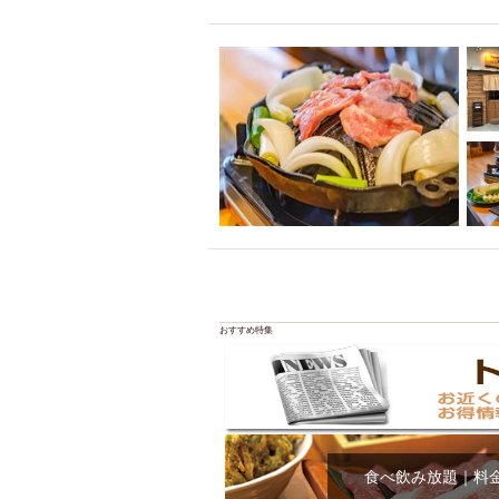
飲み放題付きコース3
キリン一番搾り
アレルギー対応可能
ダイエット中におス
ソファー
激辛料
ファーストフード
スクリーン
スペ
カニ
カフェ
餃子
キリン
ホッピー
焼肉
マイク
サッポロ
おすすめ特集
市立病院前駅周辺
綺麗orお洒落なトイ
クラフトビール
壺川駅周辺
秋限
ラクレット
赤嶺
食べ飲み放題｜料