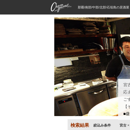
那覇/南部/中部/北部/石垣島の居酒
宮
応
ご
【
■
検索結果
絞込み条件
宮古