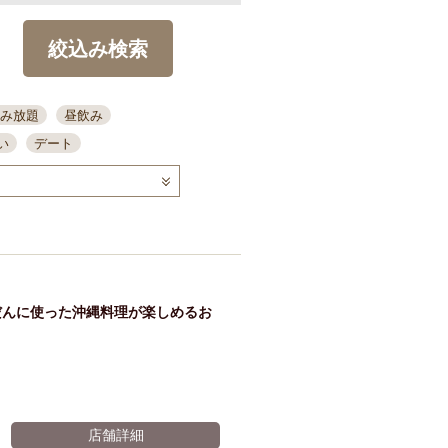
絞込み検索
み放題
昼飲み
い
デート
コース
ディナー
念日
泡盛
喫煙可
ーキ
歓迎会
宴会
部屋30名
カウンター
カクテル
送別会
だんに使った沖縄料理が楽しめるお
ビ
飲み会
掘りごたつ
クーポン
結納・顔会わせ
全面禁煙
店舗詳細