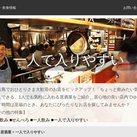
屋・飲食情報
お問い合
一人で入りやすい
古島でおひとりさま大歓迎のお店をピックアップ！「ちょっと飲みたい
えできる、1人でも気軽に入れる居酒屋をご紹介。居心地の良い店内でゆ
す時間は至福のとき。あなたにぴったりなお店を探してみませんか？
その他の特集】
昼飲み
■せんべろ
■一人飲み
■一人で入りやすい
×
居酒屋
×
一人で入りやすい