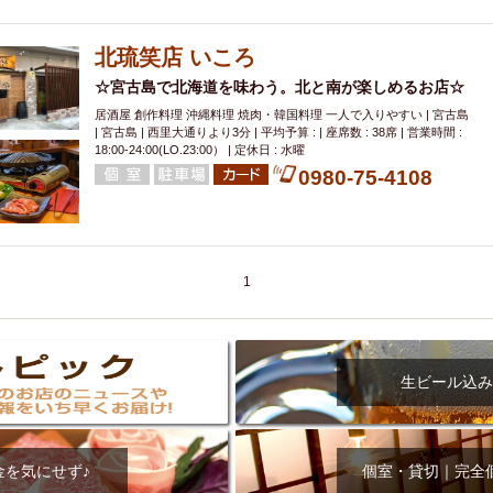
000円
肉の日
おもろまち駅周辺
オープンテラス
マトン・ラ
エビ
カレー
チャージ無し
牡蠣
夜景・景色◎
夜12時以降
北琉笑店 いころ
牧志駅周辺
ペット同伴
ビアガーデン
チーズ
天ぷら
ラ
☆宮古島で北海道を味わう。北と南が楽しめるお店☆
スメ
沖縄そば
串揚げ
バレンタイン
立ち飲み
5000円以上
居酒屋 創作料理 沖縄料理 焼肉・韓国料理 一人で入りやすい | 宮古島
理
石垣牛
アヒージョ
アサヒ
割烹
女性専用トイレあり
| 宮古島 | 西里大通りより3分 | 平均予算 : | 座席数 : 38席 | 営業時間 :
18:00-24:00(LO.23:00） | 定休日 : 水曜
スペシャルディナー
ホルモン(もつ)
炭火焼
ペイディ（給料日）
0980-75-4108
インバル・イタリアンバール
食べ放題
動物カフェ＆バー
屋富祖地
ジビエ
安里駅周辺
アジア・エスニック
熱燗
生け簀
獺祭
分煙
少人数貸切(15名以下から)
島野菜
しゃぶしゃぶ
パクチー
電気ブラン
エビスビール
ウェディング
58KACHA-SEA
バイ
1
昼宴会
イベリコ豚
山盛、メガ盛り
つけ麺
日本そば
冬
中華
お好み焼き・もんじゃ
オーガニック
プレミアムフライデー
レ
ランチバイキング
フルーツハイボール
飲み比べセット
首里
生ビール込み
鉄板焼き
幹事様特典
おばんざい
チーズタッカルビ
奥武山公園
定メニュー
春限定メニュー
フレンチ
夏限定メニュー
ENJOY 
駅周辺
シードル
那覇空港駅周辺
儀保駅周辺
金を気にせず♪
個室・貸切｜完全