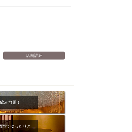
ム肉
洋食
入店可
サプライズ
ーメン
時間無制飲み放題
コース
地中海料理
鍋
入店１時間が安い
野菜巻き串
区
ジンギスカン
店舗詳細
イタリアン
古島駅周辺
炉端焼き
ふぐ料理
キング（ビュッフェ）
限定メニュー
おでん
牛串焼き
駅周辺
やぎ料理
飲み放題！
駅周辺
小禄駅周辺
LUNCH 特集
造形集団
個室でゆったりと