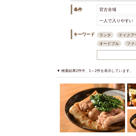
条件
キーワード
ランチ
テイクア
オードブル
ファ
スポーツ観戦
島
接待・会食
ちょ
結婚式二次会
朝
▼ 検索結果2件中、1～2件を表示しています。
夜10時以降入店可
貸切可
大部屋20
カード可
厳選日
3000円台コース
アサヒスーパードラ
大部屋50名以上～
ハッピーアワー