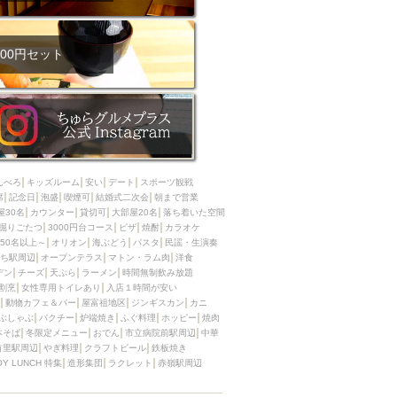
00円セット
んべろ
キッズルーム
安い
デート
スポーツ観戦
席
記念日
泡盛
喫煙可
結婚式二次会
朝まで営業
屋30名
カウンター
貸切可
大部屋20名
落ち着いた空間
掘りごたつ
3000円台コース
ピザ
焼酎
カラオケ
50名以上～
オリオン
海ぶどう
パスタ
民謡・生演奏
ち駅周辺
オープンテラス
マトン・ラム肉
洋食
デン
チーズ
天ぷら
ラーメン
時間無制飲み放題
割烹
女性専用トイレあり
入店１時間が安い
動物カフェ＆バー
屋富祖地区
ジンギスカン
カニ
ぶしゃぶ
パクチー
炉端焼き
ふぐ料理
ホッピー
焼肉
本そば
冬限定メニュー
おでん
市立病院前駅周辺
中華
首里駅周辺
やぎ料理
クラフトビール
鉄板焼き
OY LUNCH 特集
造形集団
ラクレット
赤嶺駅周辺