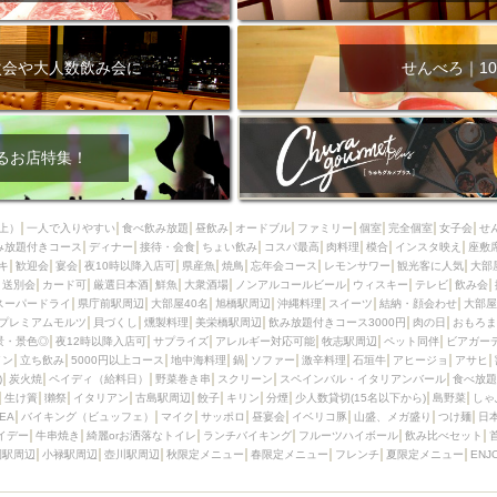
次会や大人数飲み会に
せんべろ｜10
るお店特集！
上）
一人で入りやすい
食べ飲み放題
昼飲み
オードブル
ファミリー
個室
完全個室
女子会
せ
み放題付きコース
ディナー
接待・会食
ちょい飲み
コスパ最高
肉料理
模合
インスタ映え
座敷
キ
歓迎会
宴会
夜10時以降入店可
県産魚
焼鳥
忘年会コース
レモンサワー
観光客に人気
大部
送別会
カード可
厳選日本酒
鮮魚
大衆酒場
ノンアルコールビール
ウィスキー
テレビ
飲み会
スーパードライ
県庁前駅周辺
大部屋40名
旭橋駅周辺
沖縄料理
スイーツ
結納・顔会わせ
大部屋
プレミアムモルツ
貝づくし
燻製料理
美栄橋駅周辺
飲み放題付きコース3000円
肉の日
おもろま
景・景色◎
夜12時以降入店可
サプライズ
アレルギー対応可能
牧志駅周辺
ペット同伴
ビアガー
イン
立ち飲み
5000円以上コース
地中海料理
鍋
ソファー
激辛料理
石垣牛
アヒージョ
アサヒ
)
炭火焼
ペイディ（給料日）
野菜巻き串
スクリーン
スペインバル・イタリアンバール
食べ放題
生け簀
獺祭
イタリアン
古島駅周辺
餃子
キリン
分煙
少人数貸切(15名以下から)
島野菜
しゃ
SEA
バイキング（ビュッフェ）
マイク
サッポロ
昼宴会
イベリコ豚
山盛、メガ盛り
つけ麺
日
イデー
牛串焼き
綺麗orお洒落なトイレ
ランチバイキング
フルーツハイボール
飲み比べセット
園駅周辺
小禄駅周辺
壺川駅周辺
秋限定メニュー
春限定メニュー
フレンチ
夏限定メニュー
ENJ