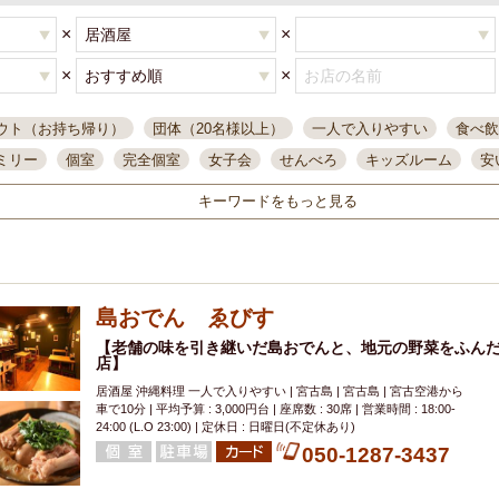
×
×
×
×
ウト（お持ち帰り）
団体（20名様以上）
一人で入りやすい
食べ飲
ミリー
個室
完全個室
女子会
せんべろ
キッズルーム
安
唄ライブ
サントリー
一人飲み
誕生日
大人数
飲み放題付き
キーワードをもっと見る
い飲み
コスパ最高
肉料理
模合
インスタ映え
座敷席
記
まで営業
半個室
ワイン
国際通り
生ビール込飲み放題
ステ
県産魚
焼鳥
忘年会コース
レモンサワー
観光客に人気
大
島おでん ゑびす
名
落ち着いた空間
4000円台コース
合コン
オリオンドラフト
本酒
鮮魚
【老舗の味を引き継いだ島おでんと、地元の野菜をふん
大衆酒場
ノンアルコールビール
ウィスキー
テレ
店】
ピザ
焼酎
カラオケ
デリバリー
寿司
クリスマス
和食
居酒屋 沖縄料理 一人で入りやすい | 宮古島 | 宮古島 | 宮古空港から
イ
県庁前駅周辺
大部屋40名
旭橋駅周辺
沖縄料理
スイーツ
車で10分 | 平均予算 : 3,000円台 | 座席数 : 30席 | 営業時間 : 18:00-
24:00 (L.O 23:00) | 定休日 : 日曜日(不定休あり)
オリオン
海ぶどう
パスタ
民謡・生演奏
気軽に一杯
店内
050-1287-3437
アグー豚
プレミアムモルツ
貝づくし
燻製料理
美栄橋駅周辺